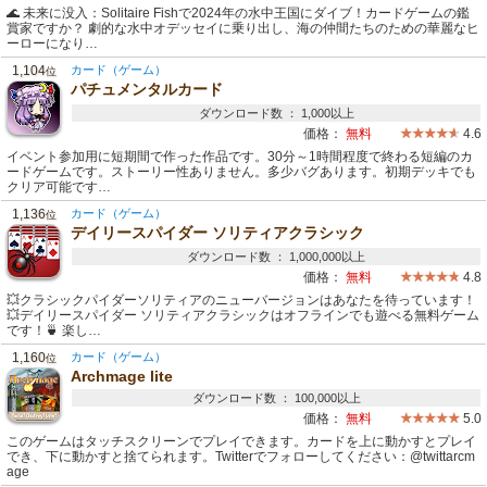
🌊 未来に没入：Solitaire Fishで2024年の水中王国にダイブ！カードゲームの鑑
賞家ですか？ 劇的な水中オデッセイに乗り出し、海の仲間たちのための華麗なヒ
ーローになり…
1,104
カード（ゲーム）
位
パチュメンタルカード
ダウンロード数 ： 1,000以上
価格：
無料
4.6
イベント参加用に短期間で作った作品です。30分～1時間程度で終わる短編のカ
ードゲームです。ストーリー性ありません。多少バグあります。初期デッキでも
クリア可能です…
1,136
カード（ゲーム）
位
デイリースパイダー ソリティアクラシック
ダウンロード数 ： 1,000,000以上
価格：
無料
4.8
💥クラシックパイダーソリティアのニューバージョンはあなたを待っています！
💥デイリースパイダー ソリティアクラシックはオフラインでも遊べる無料ゲーム
です！🍵 楽し…
1,160
カード（ゲーム）
位
Archmage lite
ダウンロード数 ： 100,000以上
価格：
無料
5.0
このゲームはタッチスクリーンでプレイできます。カードを上に動かすとプレイ
でき、下に動かすと捨てられます。Twitterでフォローしてください：@twittarcm
age