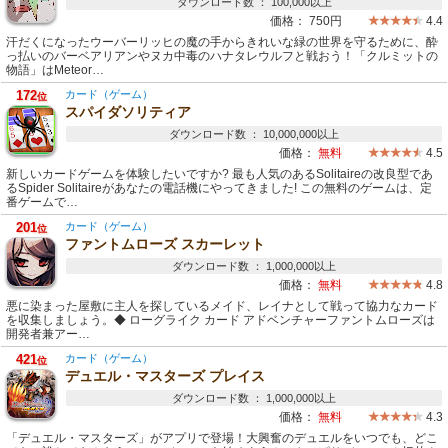
ダウンロード数 ： 100,000以上
価格：
750円
4.4
汗だくになったウーバーリッヒの魔の手からきれいな緑の世界を守るために、酔
っ払いのバーベアリアンやヌカ中毒のハナタレウルフと戦おう！「クルミットの
物語」はMeteor…
172
カード（ゲーム）
位
スパイダソリティア
ダウンロード数 ： 10,000,000以上
価格：
無料
4.5
新しいカードゲームを体験したいですか? 最も人気のあるSolitaireの改良型であ
るSpider Solitaireがあなたの電話機にやってきました! この無料のゲームは、定
番ゲームで…
201
カード（ゲーム）
位
ファントムローズ スカーレット
ダウンロード数 ： 1,000,000以上
価格：
無料
4.8
悪に染まった屋敷に主人を探しているメイド、レイナとして戦って協力なカード
を収集しましょう。◆ ローグライク カード アドベンチャーファントムローズは
開発者兼アー…
421
カード（ゲーム）
位
デュエル・マスターズ プレイス
ダウンロード数 ： 1,000,000以上
価格：
無料
4.3
「デュエル・マスターズ」がアプリで登場！大興奮のデュエルをいつでも、どこ