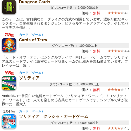
Dungeon Cards
ダウンロード数 ： 1,000,000以上
価格：
無料
4.3
このゲームは、古典的なローグライクの方式を採用しています。選択可能なキャ
ラクター、自動生成されるダンジョン、ピクセルアートグラフィック、そしてパ
ーマデスを備え…
769
カード（ゲーム）
位
Cards of Terra
ダウンロード数 ： 100,000以上
価格：
無料
4.4
『カード・オブ・テラ』はシングルプレイヤー向けカードゲームです。ソリティ
ア風のカードプレイに綿密なカード収集ゲームの仕組みを兼ね備えています。プ
レイヤーは、敵…
935
カード（ゲーム）
位
ソリティア·
ダウンロード数 ： 10,000,000以上
価格：
無料
4.2
Androidの一番面白い無料カードゲーム（ソリティア・ワールド）！（ソリティ
ア・ワールド）は一人でも楽しめる古典なカードゲームです。シンプルですが世
界中に一番大人…
1,047
カード（ゲーム）
位
ソリティア - クラシッ・カードゲーム
ダウンロード数 ： 1,000,000以上
価格：
無料
4.5