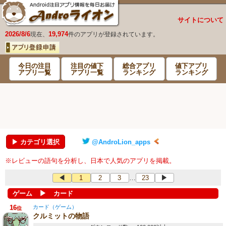
サイトについて
2026/8/6
19,974
現在、
件のアプリが登録されています。
今日の注目
注目の値下
総合アプリ
値下アプリ
アプリ一覧
アプリ一覧
ランキング
ランキング
▶ カテゴリ選択
@AndroLion_apps
※レビューの語句を分析し、日本で人気のアプリを掲載。
◀
1
2
3
23
▶
…
▶
ゲーム
カード
16
カード（ゲーム）
位
クルミットの物語