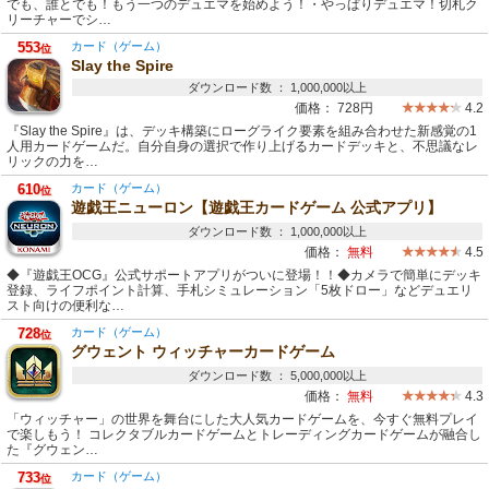
でも、誰とでも！もう一つのデュエマを始めよう！・やっぱりデュエマ！切札ク
リーチャーでシ…
553
カード（ゲーム）
位
Slay the Spire
ダウンロード数 ： 1,000,000以上
価格：
728円
4.2
『Slay the Spire』は、デッキ構築にローグライク要素を組み合わせた新感覚の1
人用カードゲームだ。自分自身の選択で作り上げるカードデッキと、不思議なレ
リックの力を…
610
カード（ゲーム）
位
遊戯王ニューロン【遊戯王カードゲーム 公式アプリ】
ダウンロード数 ： 1,000,000以上
価格：
無料
4.5
◆『遊戯王OCG』公式サポートアプリがついに登場！！◆カメラで簡単にデッキ
登録、ライフポイント計算、手札シミュレーション「5枚ドロー」などデュエリ
スト向けの便利な…
728
カード（ゲーム）
位
グウェント ウィッチャーカードゲーム
ダウンロード数 ： 5,000,000以上
価格：
無料
4.3
「ウィッチャー」の世界を舞台にした大人気カードゲームを、今すぐ無料プレイ
で楽しもう！ コレクタブルカードゲームとトレーディングカードゲームが融合し
た『グウェン…
733
カード（ゲーム）
位