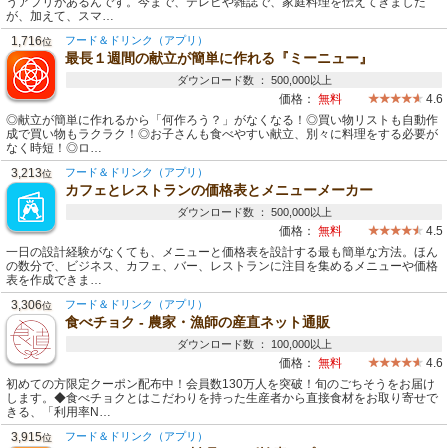
うアプリがあるんです。今まで、テレビや雑誌で、家庭料理を伝えてきました
が、加えて、スマ…
1,716
フード＆ドリンク（アプリ）
位
最長１週間の献立が簡単に作れる『ミーニュー』
ダウンロード数 ： 500,000以上
価格：
無料
4.6
◎献立が簡単に作れるから「何作ろう？」がなくなる！◎買い物リストも自動作
成で買い物もラクラク！◎お子さんも食べやすい献立、別々に料理をする必要が
なく時短！◎ロ…
3,213
フード＆ドリンク（アプリ）
位
カフェとレストランの価格表とメニューメーカー
ダウンロード数 ： 500,000以上
価格：
無料
4.5
一日の設計経験がなくても、メニューと価格表を設計する最も簡単な方法。ほん
の数分で、ビジネス、カフェ、バー、レストランに注目を集めるメニューや価格
表を作成できま…
3,306
フード＆ドリンク（アプリ）
位
食べチョク - 農家・漁師の産直ネット通販
ダウンロード数 ： 100,000以上
価格：
無料
4.6
初めての方限定クーポン配布中！会員数130万人を突破！旬のごちそうをお届け
します。◆食べチョクとはこだわりを持った生産者から直接食材をお取り寄せで
きる、「利用率N…
3,915
フード＆ドリンク（アプリ）
位