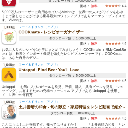
ダウンロード数 ： 10,000,000以上
価格：
無料
4.4
5,000万人のユーザーに利用されているVivinoは、世界中の人々がワインを心ゆ
くまで楽しむことができる世界最大のワインアプリでありマーケットプレイスで
す。Vivinoは、…
1,333
フード＆ドリンク（アプリ）
位
COOKmate - レシピオーガナイザー
ダウンロード数 ： 1,000,000以上
価格：
無料
4.6
お気に入りのレシピを1か所にまとめてみましょう！ COOKmate（旧My CookBo
ok）は、検索とインポート機能を備えたレシピマネージャーです。COOKmate
は、あなた自身のデジ…
1,648
フード＆ドリンク（アプリ）
位
Untappd: Find Beer You'll Love
ダウンロード数 ： 5,000,000以上
価格：
無料
4.5
Untappd — お気に入りのビールを発見、評価、購入、共有ビールを発見、ショ
ッピング、共有するための究極のソーシャル アプリである Untappd を使用し
て、世界中の何百万…
1,683
フード＆ドリンク（アプリ）
位
土井善晴の和食 - 旬の献立・家庭料理をレシピ動画で紹介 -
ダウンロード数 ： 100,000以上
価格：
無料
4.5
こんにちは！土井善晴です。知ってはりますか？ 「土井善晴の和食」とい