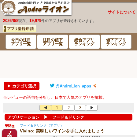
サイトについて
2026/8/8
19,979
現在、
件のアプリが登録されています。
今日の注目
注目の値下
総合アプリ
値下アプリ
アプリ一覧
アプリ一覧
ランキング
ランキング
▶ カテゴリ選択
@AndroLion_apps
※レビューの語句を分析し、日本で人気のアプリを掲載。
◀
1
2
3
▶
▶
アプリケーション
フード＆ドリンク
998
フード＆ドリンク（アプリ）
位
Vivino: 美味しいワインを手に入れましょう