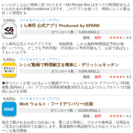
レシピがこんなに簡単に見つかります！My Recipe Box はすべての料理好きな人
たちのための本物のcookbook 2.0です。このアプリを使って、簡単にレシピ集を
作って管理する…
5,035
フード＆ドリンク（アプリ）
位
くら寿司 公式アプリ Produced by EPARK
ダウンロード数 ： 5,000,000以上
価格：
無料
4.0
くら寿司公式スマホアプリです。・登録簡単、しかも無料!時間指定予約が便
利!・いつでも、どこでも予約可能!・15日前から予約可能!もう、お店で並ばなく
てもいいんです。…
5,405
フード＆ドリンク（アプリ）
位
レシピ動画で料理献立を簡単‪に - デリッシュキッチン
ダウンロード数 ： 5,000,000以上
価格：
無料
4.5
◆作りたい！が見つかるレシピ動画アプリ・レシピサービス アプリ+ウェブ利用
者数 国内No.1（※）アプリの月間利用者数300万人以上かつウェブサイトでの国
内における月間…
6,625
フード＆ドリンク（アプリ）
位
Wolt ウォルト：フードデリバリー/出前
ダウンロード数 ： 10,000,000以上
価格：
無料
4.1
地元で愛されるお店との出会いを、驚くほど簡単に。グルメや食料品・日用品を
ご注文から約30分でお届けします。配達無料や商品割引などのおトクなキャンペ
ーンも毎日開催…