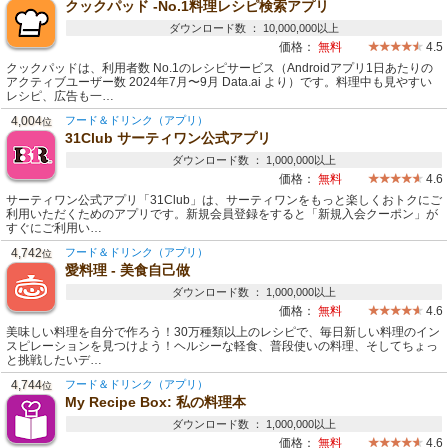
クックパッド -No.1料理レシピ検索アプリ
ダウンロード数 ： 10,000,000以上
価格：
無料
4.5
クックパッドは、利用者数 No.1のレシピサービス（Androidアプリ1日あたりの
アクティブユーザー数 2024年7月〜9月 Data.ai より）です。料理中も見やすい
レシピ、広告も一…
4,004
フード＆ドリンク（アプリ）
位
31Club サーティワン公式アプリ
ダウンロード数 ： 1,000,000以上
価格：
無料
4.6
サーティワン公式アプリ「31Club」は、サーティワンをもっと楽しくおトクにご
利用いただくためのアプリです。新規会員登録をすると「新規入会クーポン」が
すぐにご利用い…
4,742
フード＆ドリンク（アプリ）
位
愛料理 - 美食自己做
ダウンロード数 ： 1,000,000以上
価格：
無料
4.6
美味しい料理を自分で作ろう！30万種類以上のレシピで、毎日新しい料理のイン
スピレーションを見つけよう！ヘルシーな軽食、普段使いの料理、そしてちょっ
と挑戦したいデ…
4,744
フード＆ドリンク（アプリ）
位
My Recipe Box: 私の料理本
ダウンロード数 ： 1,000,000以上
価格：
無料
4.6