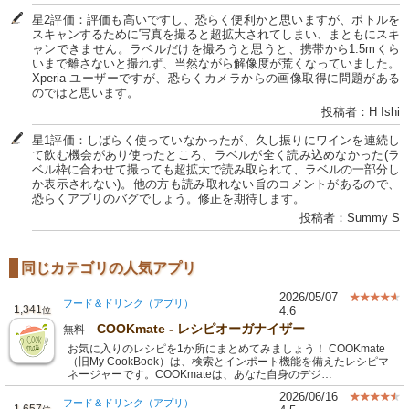
星2評価：評価も高いですし、恐らく便利かと思いますが、ボトルを
スキャンするために写真を撮ると超拡大されてしまい、まともにスキ
ャンできません。ラベルだけを撮ろうと思うと、携帯から1.5mくら
いまで離さないと撮れず、当然ながら解像度が荒くなっていました。
Xperia ユーザーですが、恐らくカメラからの画像取得に問題がある
のではと思います。
投稿者：H Ishi
星1評価：しばらく使っていなかったが、久し振りにワインを連続し
て飲む機会があり使ったところ、ラベルが全く読み込めなかった(ラ
ベル枠に合わせて撮っても超拡大で読み取られて、ラベルの一部分し
か表示されない)。他の方も読み取れない旨のコメントがあるので、
恐らくアプリのバグでしょう。修正を期待します。
投稿者：Summy S
同じカテゴリの人気アプリ
2026/05/07
フード＆ドリンク（アプリ）
1,341
4.6
位
COOKmate - レシピオーガナイザー
無料
お気に入りのレシピを1か所にまとめてみましょう！ COOKmate
（旧My CookBook）は、検索とインポート機能を備えたレシピマ
ネージャーです。COOKmateは、あなた自身のデジ…
2026/06/16
フード＆ドリンク（アプリ）
1,657