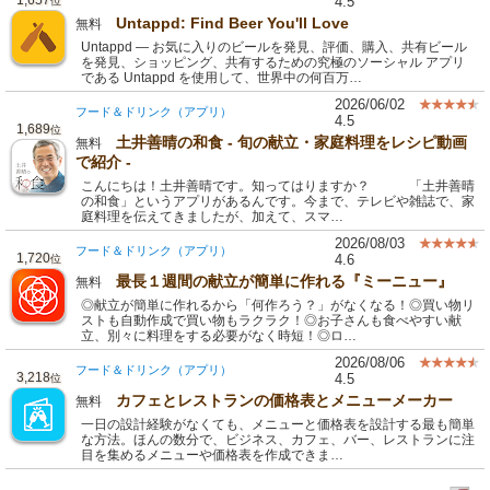
4.5
位
Untappd: Find Beer You'll Love
無料
Untappd — お気に入りのビールを発見、評価、購入、共有ビール
を発見、ショッピング、共有するための究極のソーシャル アプリ
である Untappd を使用して、世界中の何百万…
2026/06/02
フード＆ドリンク（アプリ）
4.5
1,689
位
土井善晴の和食 - 旬の献立・家庭料理をレシピ動画
無料
で紹介 -
こんにちは！土井善晴です。知ってはりますか？ 「土井善晴
の和食」というアプリがあるんです。今まで、テレビや雑誌で、家
庭料理を伝えてきましたが、加えて、スマ…
2026/08/03
フード＆ドリンク（アプリ）
1,720
4.6
位
最長１週間の献立が簡単に作れる『ミーニュー』
無料
◎献立が簡単に作れるから「何作ろう？」がなくなる！◎買い物リ
ストも自動作成で買い物もラクラク！◎お子さんも食べやすい献
立、別々に料理をする必要がなく時短！◎ロ…
2026/08/06
フード＆ドリンク（アプリ）
3,218
4.5
位
カフェとレストランの価格表とメニューメーカー
無料
一日の設計経験がなくても、メニューと価格表を設計する最も簡単
な方法。ほんの数分で、ビジネス、カフェ、バー、レストランに注
目を集めるメニューや価格表を作成できま…