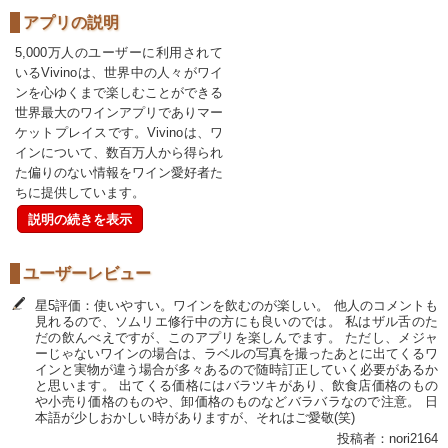
アプリの説明
5,000万人のユーザーに利用されて
いるVivinoは、世界中の人々がワイ
ンを心ゆくまで楽しむことができる
世界最大のワインアプリでありマー
ケットプレイスです。Vivinoは、ワ
インについて、数百万人から得られ
た偏りのない情報をワイン愛好者た
ちに提供しています。
説明の続きを表示
ユーザーレビュー
星5評価：使いやすい。ワインを飲むのが楽しい。 他人のコメントも
見れるので、ソムリエ修行中の方にも良いのでは。 私はザル舌のた
だの飲んべえですが、このアプリを楽しんでます。 ただし、メジャ
ーじゃないワインの場合は、ラベルの写真を撮ったあとに出てくるワ
インと実物が違う場合が多々あるので随時訂正していく必要があるか
と思います。 出てくる価格にはバラツキがあり、飲食店価格のもの
や小売り価格のものや、卸価格のものなどバラバラなので注意。 日
本語が少しおかしい時がありますが、それはご愛敬(笑)
投稿者：nori2164