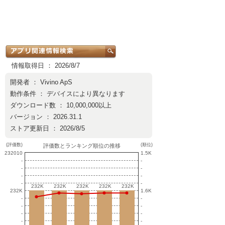
情報取得日 ： 2026/8/7
開発者 ：
Vivino ApS
動作条件 ： デバイスにより異なります
ダウンロード数 ： 10,000,000以上
バージョン ： 2026.31.1
ストア更新日 ： 2026/8/5
(評価数)
(順位)
評価数とランキング順位の推移
232010
1.5K
-
-
-
-
-
-
-
-
232K
232K
232K
232K
232K
232K
232K
232K
232K
232K
232K
1.6K
-
-
-
-
-
-
-
-