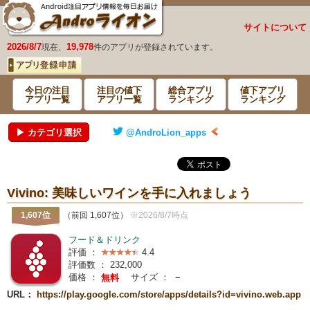
サイトについて
2026/8/7
19,978
現在、
件のアプリが登録されています。
今日の注目
注目の値下
総合アプリ
値下アプリ
アプリ一覧
アプリ一覧
ランキング
ランキング
▶ カテゴリ選択
@AndroLion_apps
Vivino: 美味しいワインを手に入れましょう
1,607位
（前回 1,607位）
※2026/8/7時点
フード＆ドリンク
評価 ：
4.4
評価数 ：
232,000
価格 ：
サイズ ：
－
無料
URL：
https://play.google.com/store/apps/details?id=vivino.web.app