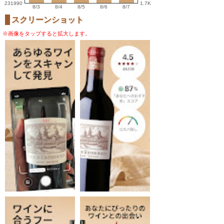
231990
1.7K
8/3
8/4
8/5
8/6
8/7
スクリーンショット
※画像をタップすると拡大します。