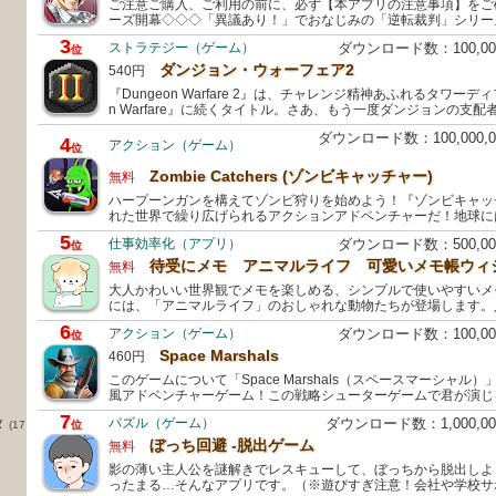
ご注意ご購入、ご利用の前に、必ず【本アプリの注意事項】をご
ーズ開幕◇◇◇「異議あり！」でおなじみの「逆転裁判」シリー
3
ストラテジー（ゲーム）
ダウンロード数：100,0
位
ダンジョン・ウォーフェア2
540円
『Dungeon Warfare 2』は、チャレンジ精神あふれるタワーデ
n Warfare』に続くタイトル。さあ、もう一度ダンジョンの支
ダウンロード数：100,000
4
アクション（ゲーム）
位
Zombie Catchers (ゾンビキャッチャー)
無料
ハープーンガンを構えてゾンビ狩りを始めよう！『ゾンビキャッ
れた世界で繰り広げられるアクションアドベンチャーだ！地球に
5
仕事効率化（アプリ）
ダウンロード数：500,0
位
待受にメモ アニマルライフ 可愛いメモ帳ウィ
無料
大人かわいい世界観でメモを楽しめる、シンプルで使いやすいメ
には、「アニマルライフ」のおしゃれな動物たちが登場します。
6
アクション（ゲーム）
ダウンロード数：100,0
位
Space Marshals
460円
このゲームについて「Space Marshals（スペースマーシャル
風アドベンチャーゲーム！この戦略シューターゲームで君が演じ
7
タ
パズル（ゲーム）
ダウンロード数：1,000,
(17
位
ぼっち回避 -脱出ゲーム
無料
影の薄い主人公を謎解きでレスキューして、ぼっちから脱出しよ
ったまる…そんなアプリです。（※遊びすぎ注意！会社や学校サ