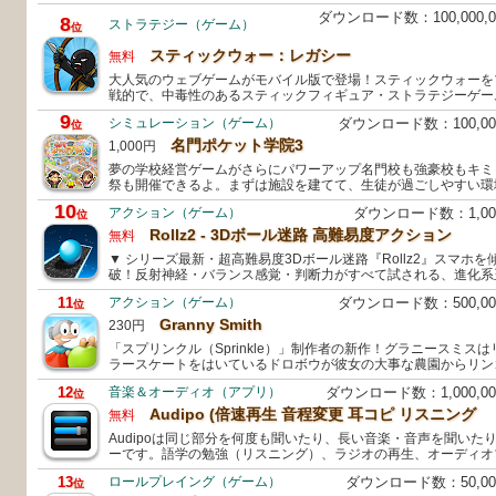
ダウンロード数：100,000
8
ストラテジー（ゲーム）
位
スティックウォー：レガシー
無料
大人気のウェブゲームがモバイル版で登場！スティックウォーを
戦的で、中毒性のあるスティックフィギュア・ストラテジーゲー
9
シミュレーション（ゲーム）
ダウンロード数：100,0
位
名門ポケット学院3
1,000円
夢の学校経営ゲームがさらにパワーアップ名門校も強豪校もキミ
祭も開催できるよ。まずは施設を建てて、生徒が過ごしやすい環
10
アクション（ゲーム）
ダウンロード数：1,0
位
Rollz2 - 3Dボール迷路 高難易度アクション
無料
▼ シリーズ最新・超高難易度3Dボール迷路『Rollz2』スマホ
破！反射神経・バランス感覚・判断力がすべて試される、進化系
11
アクション（ゲーム）
ダウンロード数：500,0
位
Granny Smith
230円
「スプリンクル（Sprinkle）」制作者の新作！グラニースミス
ラースケートをはいているドロボウが彼女の大事な農園からリン
12
音楽＆オーディオ（アプリ）
ダウンロード数：1,000,
位
Audipo (倍速再生 音程変更 耳コピ リスニング
無料
Audipoは同じ部分を何度も聞いたり、長い音楽・音声を聞いた
ーです。語学の勉強（リスニング）、ラジオの再生、オーディオ
13
ロールプレイング（ゲーム）
ダウンロード数：50,0
位