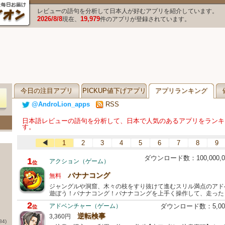
レビューの語句を分析して日本人が好むアプリを紹介しています。
2026/8/8
19,979
現在、
件のアプリが登録されています。
今日の注目アプリ
PICKUP値下げアプリ
アプリランキング
@AndroLion_apps
RSS
日本語レビューの語句を分析して、日本で人気のあるアプリをランキ
す。
◀
1
2
3
4
5
6
7
8
9
ダウンロード数：100,000
1
アクション（ゲーム）
位
バナナコング
無料
ジャングルや洞窟、木々の枝をすり抜けて進むスリル満点のアド
遊ぼう！バナナコング！バナナコングを上手く操作して、走った
2
アドベンチャー（ゲーム）
ダウンロード数：5,0
位
逆転検事
3,360円
84)