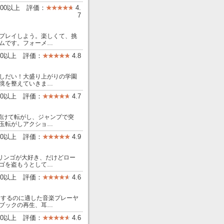
,000以上 評価：
4.
7
プレイしよう。楽しくて、挑
ムです。フォーメ…
00以上 評価：
4.8
しだい！大盛り上がりの学園
境を整えていきま…
00以上 評価：
4.7
を傾けて転がし、ジャンプで突
玉転がしアクショ…
00以上 評価：
4.9
はリンゴが大好き、だけどロー
ゴを盗もうとして…
000以上 評価：
4.6
りするのに適した音楽プレーヤ
ブックの再生、耳…
00以上 評価：
4.6