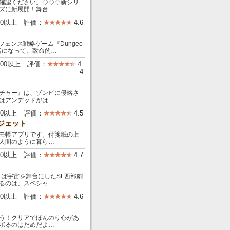
確認ください。◇◇◇新シリ
ズに新展開！舞台…
00以上 評価：
4.6
ィフェンス戦略ゲーム『Dungeo
配者になって、致命的…
,000以上 評価：
4.
4
チャー』は、ゾンビに侵略さ
はアンデッドがは…
00以上 評価：
4.5
ジェット
モ帳アプリです。付箋紙の上
人間のように暮ら…
00以上 評価：
4.7
）」は宇宙を舞台にしたSF西部劇
るのは、スペシャ…
000以上 評価：
4.6
う！クリアでほんのり心があ
ボるのはだめだよ…