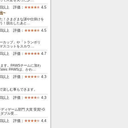
って片足を失った少…
00以上 評価：
4.5
出~
た！さまざまな謎や仕掛けを
う！脱出したあと…
00以上 評価：
4.5
ーカップ」や「トランポリ
マスコットをスカウ…
000以上 評価：
4.7
ています。PAWSチームに加わ
les: PAWSは、かわ…
00以上 評価：
4.3
で楽しむ事もできます。
00以上 評価：
4.3
インディゲーム部門 大賞 受賞!-G
es 賞 ダブル受…
00以上 評価：
4.4