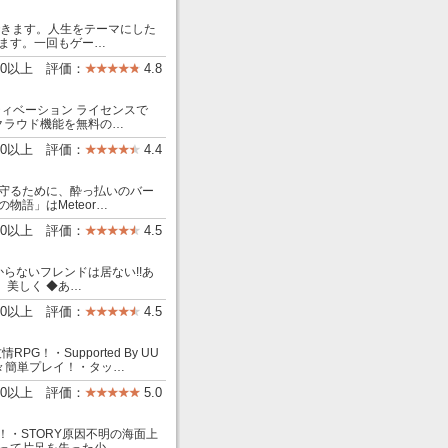
できます。人生をテーマにした
ます。一回もゲー…
00以上 評価：
4.8
n」アクティベーション ライセンスで
よびクラウド機能を無料の…
00以上 評価：
4.4
守るために、酔っ払いのバー
語」はMeteor…
000以上 評価：
4.5
らないフレンドは居ない!!あ
、美しく ◆あ…
00以上 評価：
4.5
RPG！・Supported By UU
々簡単プレイ！・タッ…
00以上 評価：
5.0
yに登場！・STORY原因不明の海面上