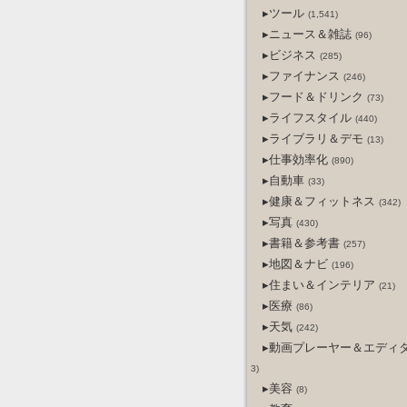
▸ツール
(1,541)
▸ニュース＆雑誌
(96)
▸ビジネス
(285)
▸ファイナンス
(246)
▸フード＆ドリンク
(73)
▸ライフスタイル
(440)
▸ライブラリ＆デモ
(13)
▸仕事効率化
(890)
▸自動車
(33)
▸健康＆フィットネス
(342)
▸写真
(430)
▸書籍＆参考書
(257)
▸地図＆ナビ
(196)
▸住まい＆インテリア
(21)
▸医療
(86)
▸天気
(242)
▸動画プレーヤー＆エディ
3)
▸美容
(8)