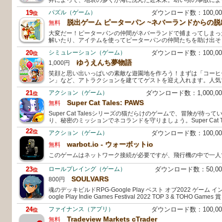
昇によって、地表の多くが海に沈んだ近未来。幼い頃の事故によ
19
パズル（ゲーム）
ダウンロード数：100,0
位
脱出ゲーム ピーターパン ~ネバーランドからの脱
無料
大変だー！ピーターパンの仲間がネバーランドで捕まってしまっ
解いたり、アイテムを使ってピーターパンの仲間たちを助け出そ
20
シミュレーション（ゲーム）
ダウンロード数：100,0
位
ゆうえんち夢物語
1,000円
笑顔と思い出いっぱいの素敵な遊園地を作ろう！まずは「コーヒ
ン」など、アトラクションを建ててゲストを迎え入れます。人気
21
アクション（ゲーム）
ダウンロード数：1,000,
位
Super Cat Tales: PAWS
無料
Super Cat Talesシリーズの猫だらけのゲームで、冒険が待っ
り、秘密のミッションでネコランドを守りましょう。Super Cat Ta
22
位
アクション（ゲーム）
ダウンロード数：100,0
warbot.io - ウォーボットio
無料
このゲームはネットワーク接続が必要ですが、飛行機の中で一人
23
ロールプレイング（ゲーム）
ダウンロード数：50,0
位
SOULVARS
800円
魂のデッキビルドRPG-Google Play ベスト オブ2022 ゲーム 
oogle Play Indie Games Festival 2022 TOP 3 & TOHO Gam
24
ファイナンス（アプリ）
ダウンロード数：100,0
位
Tradeview Markets cTrader
無料