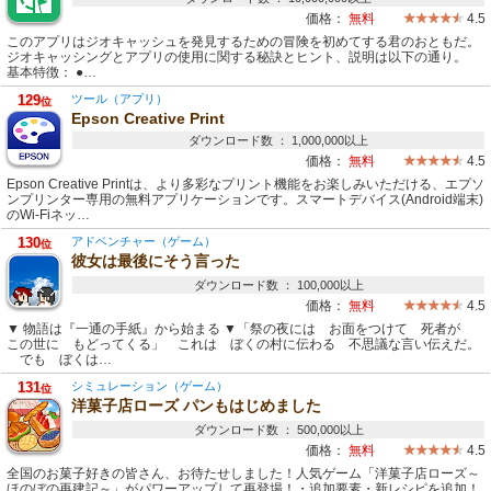
価格：
無料
4.5
このアプリはジオキャッシュを発見するための冒険を初めてする君のおともだ。
ジオキャッシングとアプリの使用に関する秘訣とヒント、説明は以下の通り。
基本特徴： ●…
129
ツール（アプリ）
位
Epson Creative Print
ダウンロード数 ： 1,000,000以上
価格：
無料
4.5
Epson Creative Printは、より多彩なプリント機能をお楽しみいただける、エプソ
ンプリンター専用の無料アプリケーションです。スマートデバイス(Android端末)
のWi-Fiネッ…
130
アドベンチャー（ゲーム）
位
彼女は最後にそう言った
ダウンロード数 ： 100,000以上
価格：
無料
4.5
▼ 物語は『一通の手紙』から始まる ▼「祭の夜には お面をつけて 死者が
この世に もどってくる」 これは ぼくの村に伝わる 不思議な言い伝えだ。
でも ぼくは…
131
シミュレーション（ゲーム）
位
洋菓子店ローズ パンもはじめました
ダウンロード数 ： 500,000以上
価格：
無料
4.5
全国のお菓子好きの皆さん、お待たせしました！人気ゲーム「洋菓子店ローズ～
ほのぼの再建記～」がパワーアップして再登場！・追加要素・新レシピを追加！