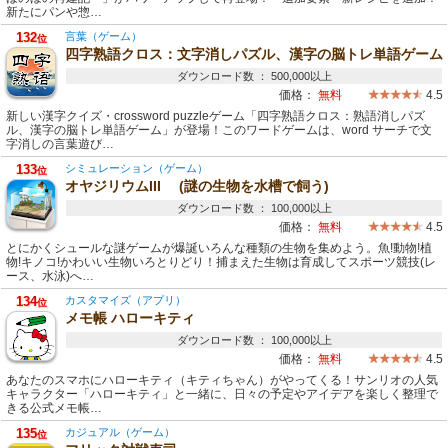
新たにパンや惣…
132
言葉（ゲーム）
位
四字熟語クロス：文字消しパズル、漢字の脳トレ単語ゲーム
ダウンロード数 ： 500,000以上
価格：
無料
4.5
新しい漢字クイズ・crossword puzzleゲーム「四字熟語クロス：熟語消しパズ
ル、漢字の脳トレ単語ゲーム」が登場！このワードゲームは、word サーチで文
字消しの言葉遊び…
133
シミュレーション（ゲーム）
位
オヤジリウムIII (謎の生物を水槽で飼う)
ダウンロード数 ： 100,000以上
価格：
無料
4.5
とにかくシュールな謎ゲームが爆誕いろんな種類の生物を集めよう。魚!動物!植
物!キノコ!かわいい生物いろとりどり！捕まえた生物は育成してスポーツ競技(レ
ース、水泳)へ…
134
カスタマイズ（アプリ）
位
メモ帳 ハローキティ
ダウンロード数 ： 100,000以上
価格：
無料
4.5
あなたのスマホにハローキティ（キティちゃん）がやってくる！サンリオの人気
キャラクター「ハローキティ」と一緒に、日々の予定やアイデアを楽しく整理で
きる公式メモ帳…
135
カジュアル（ゲーム）
位