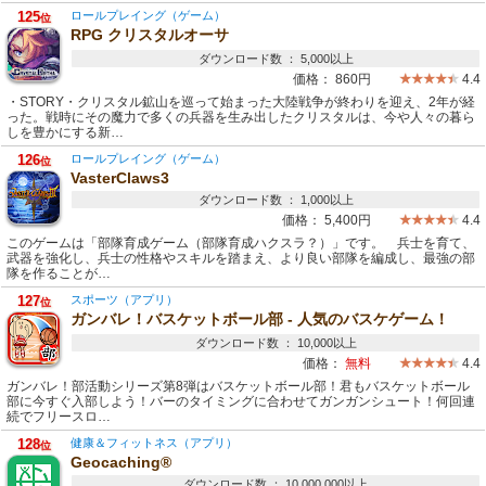
125
ロールプレイング（ゲーム）
位
RPG クリスタルオーサ
ダウンロード数 ： 5,000以上
価格：
860円
4.4
・STORY・クリスタル鉱山を巡って始まった大陸戦争が終わりを迎え、2年が経
った。戦時にその魔力で多くの兵器を生み出したクリスタルは、今や人々の暮ら
しを豊かにする新…
126
ロールプレイング（ゲーム）
位
VasterClaws3
ダウンロード数 ： 1,000以上
価格：
5,400円
4.4
このゲームは「部隊育成ゲーム（部隊育成ハクスラ？）」です。 兵士を育て、
武器を強化し、兵士の性格やスキルを踏まえ、より良い部隊を編成し、最強の部
隊を作ることが…
127
スポーツ（アプリ）
位
ガンバレ！バスケットボール部 - 人気のバスケゲーム！
ダウンロード数 ： 10,000以上
価格：
無料
4.4
ガンバレ！部活動シリーズ第8弾はバスケットボール部！君もバスケットボール
部に今すぐ入部しよう！バーのタイミングに合わせてガンガンシュート！何回連
続でフリースロ…
128
健康＆フィットネス（アプリ）
位
Geocaching®
ダウンロード数 ： 10,000,000以上