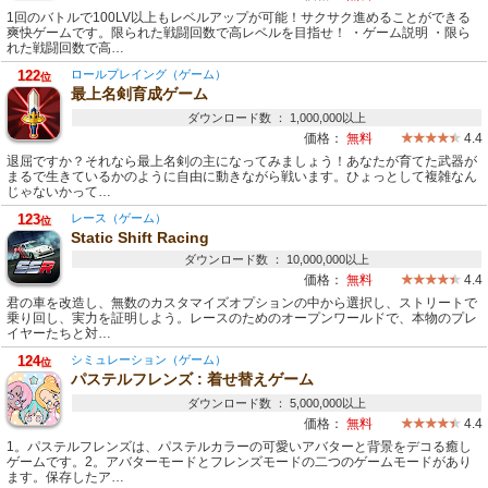
1回のバトルで100LV以上もレベルアップが可能！サクサク進めることができる
爽快ゲームです。限られた戦闘回数で高レベルを目指せ！ ・ゲーム説明 ・限ら
れた戦闘回数で高…
122
ロールプレイング（ゲーム）
位
最上名剣育成ゲーム
ダウンロード数 ： 1,000,000以上
価格：
無料
4.4
退屈ですか？それなら最上名剣の主になってみましょう！あなたが育てた武器が
まるで生きているかのように自由に動きながら戦います。ひょっとして複雑なん
じゃないかって…
123
レース（ゲーム）
位
Static Shift Racing
ダウンロード数 ： 10,000,000以上
価格：
無料
4.4
君の車を改造し、無数のカスタマイズオプションの中から選択し、ストリートで
乗り回し、実力を証明しよう。レースのためのオープンワールドで、本物のプレ
イヤーたちと対…
124
シミュレーション（ゲーム）
位
パステルフレンズ : 着せ替えゲーム
ダウンロード数 ： 5,000,000以上
価格：
無料
4.4
1。パステルフレンズは、パステルカラーの可愛いアバターと背景をデコる癒し
ゲームです。2。アバターモードとフレンズモードの二つのゲームモードがあり
ます。保存したア…