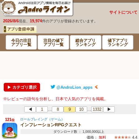
サイトについて
2026/8/6
19,974
現在、
件のアプリが登録されています。
今日の注目
注目の値下
総合アプリ
値下アプリ
アプリ一覧
アプリ一覧
ランキング
ランキング
▶ カテゴリ選択
@AndroLion_apps
※レビューの語句を分析し、日本で人気のアプリを掲載。
◀
1
8
9
10
1332
▶
…
…
121
ロールプレイング（ゲーム）
位
インフレーションRPGクエスト
ダウンロード数 ： 1,000,000以上
価格：
無料
4.4