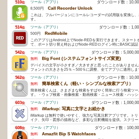
510
ツール（アプリ）
ダウンロード数：10,0
位
Call Recorder Unlock
8,500円
これは、フルバージョンにコールレコーダーの試用版を変換し、
す。
514
ツール（アプリ）
ダウンロード数：1,0
位
RedMobile
500円
このアプリはAndroid上でNode-REDを実行できます。スタ
て、ポート切り替え時およびNode-REDログイン時にBASIC
542
ツール（アプリ）
ダウンロード数：5,000,
位
Big Font (システムフォントサイズ変更)
無料
デバイスの文字が小さすぎ／大きすぎと思ったことがありません
フォントの大きさを25％～500％に調整、全てアプリに適用します。
562
ツール（アプリ）
ダウンロード数：10,0
位
簡単検索くん（軽い・シンプルな検索アプリ）
無料
簡単検索くんは、さまざまな検索をすばやく簡単に行う検索ツー
す。・ウェブ検索・画像検索・動画検索・ニュース検索・ハッシ
603
ツール（アプリ）
ダウンロード数：1,000,
位
iMarkup: 写真に文字とお絵かき
無料
iMarkup は無料で使いやすく、強力な写真注釈アプリです。ト
イク、矢印・図形の描画など、多彩な注釈機能を提供。スクリー
608
ツール（アプリ）
ダウンロード数：100,0
位
Amazfit Bip S Watchfaces
無料