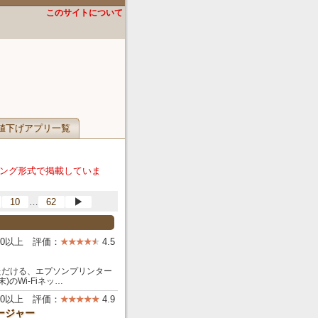
このサイトについて
値下げアプリ一覧
ング形式で掲載していま
…
10
62
▶
000以上 評価：
4.5
しみいただける、エプソンプリンター
のWi-Fiネッ…
00以上 評価：
4.9
ネージャー