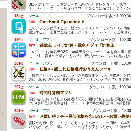
SIS-パス管理は、日本製ならではの安心と信頼を備えたパスワ
ネージャー）です。大切なパスワードを安全に保管し、ログイン
184
ツール（アプリ）
ダウンロード数：1,000,
位
One Hand Operation +
無料
このアプリを使用すると、親指のジェスチャーでデバイスを簡単
設定すると、画面の左右に細いジェスチャー ハンドルが追加さ
194
ツール（アプリ）
ダウンロード数：100,0
位
遊戯王 ライフ計算・電卓アプリ「計算王」
無料
このアプリは遊戯王OGC・遊戯王ラッシュデュエルを遊ぶ際に
α）です。普通の電卓よりも非常に便利なツールですので是非お
201
ツール（アプリ）
ダウンロード数：10,0
位
任務X - 艦これ任務遂行おうえんツール
無料
「艦隊これくしょん -艦これ-」の任務攻略ツール。任務遂行を
方にお勧め- 増え続ける任務をなんとかしたいと考えている提督さ
207
ツール（アプリ）
ダウンロード数：100,0
位
時間計算機アプリ
無料
開始時刻と終了時刻から経過時間分、開始時刻と経過時間分から
プルな時間計算電卓無料アプリ。10件同時に時間計算、時間計
221
ツール（アプリ）
ダウンロード数：10,0
位
タ
(17
お買い得メモ〜最低価格を忘れない〜お買い物便
無料
普段のお買い物、こんなことありませんか？・この価格って本当
いくらだった？・隣のスーパーのほうが安かったかも…生鮮食品