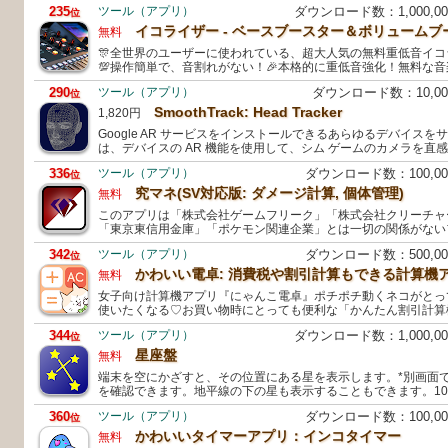
235
ツール（アプリ）
ダウンロード数：1,000,
位
イコライザー - ベースブースター＆ボリュームブ
無料
🎊全世界のユーザーに使われている、超大人気の無料重低音イ
💯操作簡単で、音割れがない！🎉本格的に重低音強化！無料な
290
ツール（アプリ）
ダウンロード数：10,0
位
SmoothTrack: Head Tracker
1,820円
Google AR サービスをインストールできるあらゆるデバイスをサポ
は、デバイスの AR 機能を使用して、シム ゲームのカメラを直
336
ツール（アプリ）
ダウンロード数：100,0
位
究マネ(SV対応版: ダメージ計算, 個体管理)
無料
このアプリは「株式会社ゲームフリーク」「株式会社クリーチャ
「東京東信用金庫」「ポケモン関連企業」とは一切の関係がない
342
ツール（アプリ）
ダウンロード数：500,0
位
かわいい電卓: 消費税や割引計算もできる計算機
無料
女子向け計算機アプリ『にゃんこ電卓』ポチポチ動くネコがとっ
使いたくなる♡お買い物時にとっても便利な「かんたん割引計算機
344
ツール（アプリ）
ダウンロード数：1,000,
位
星座盤
無料
端末を空にかざすと、その位置にある星を表示します。*別画面
を確認できます。地平線の下の星も表示することもできます。10
360
ツール（アプリ）
ダウンロード数：100,0
位
かわいいタイマーアプリ：インコタイマー
無料