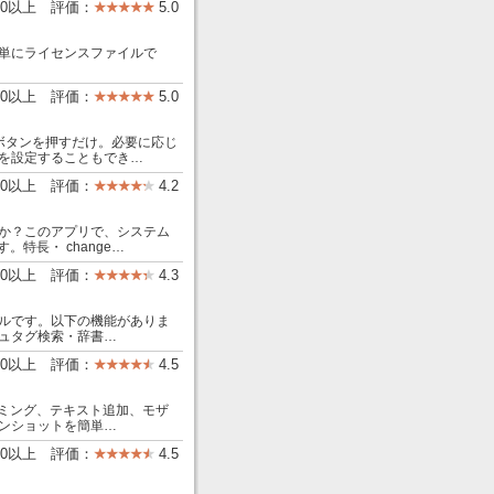
00以上 評価：
5.0
単にライセンスファイルで
00以上 評価：
5.0
ートボタンを押すだけ。必要に応じ
認証を設定することもでき…
000以上 評価：
4.2
か？このアプリで、システム
特長・ change…
00以上 評価：
4.3
ルです。以下の機能がありま
ュタグ検索・辞書…
000以上 評価：
4.5
リミング、テキスト追加、モザ
ンショットを簡単…
00以上 評価：
4.5