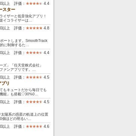
000以上 評価：
4.4
ースター
コライザーと低音強化アプリ！
音楽イコライザーは…
00以上 評価：
4.8
ートします。SmoothTrack
感的に制御するた…
00以上 評価：
4.4
ーズ」「任天堂株式会社」
ファンアプリです。…
00以上 評価：
4.5
アプリ
てもキュートだから毎日でも
能」も搭載♡30%0…
000以上 評価：
4.5
で太陽系の惑星の軌道上の位置
0個ほどの明るい…
00以上 評価：
4.6