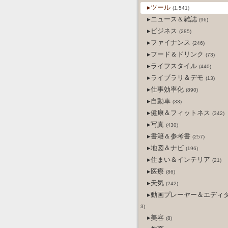
▸ツール
(1,541)
▸ニュース＆雑誌
(96)
▸ビジネス
(285)
▸ファイナンス
(246)
▸フード＆ドリンク
(73)
▸ライフスタイル
(440)
▸ライブラリ＆デモ
(13)
▸仕事効率化
(890)
▸自動車
(33)
▸健康＆フィットネス
(342)
▸写真
(430)
▸書籍＆参考書
(257)
▸地図＆ナビ
(196)
▸住まい＆インテリア
(21)
▸医療
(86)
▸天気
(242)
▸動画プレーヤー＆エディ
3)
▸美容
(8)