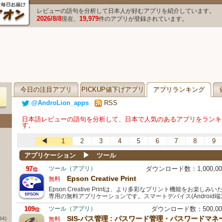
レビューの語句を分析して日本人が好むアプリを紹介しています。
2026/8/8
19,979
現在、
件のアプリが登録されています。
今日の注目アプリ
PICKUP値下げアプリ
アプリランキング
@AndroLion_apps
RSS
日本語レビューの語句を分析して、日本で人気のあるアプリをランキ
す。
◀
1
2
3
4
5
6
7
8
9
▶
アプリケーション
ツール
97
ツール（アプリ）
ダウンロード数：1,000,
位
Epson Creative Print
無料
Epson Creative Printは、より多彩なプリント機能をお楽
専用の無料アプリケーションです。スマートデバイス(Android端末)
109
ツール（アプリ）
ダウンロード数：500,0
位
SIS-パス管理 : パスワード管理・パスワードマ
84)
無料