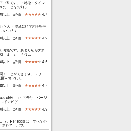
アプリです。・特徴・タイマ
来たことをお知ら…
00以上 評価：
4.7
れた人・ 簡単に時間割を管理
いたい人○ …
00以上 評価：
4.9
も可能です。あまり桁が大き
作成しました。今後…
000以上 評価：
4.5
聞くことができます。メリッ
 画面をオフにし…
000以上 評価：
4.7
o.gl/Gh5Jp6広告なしバージ
フィールドナビゲ…
000以上 評価：
4.9
Ref Tools は、すべての
含む無料で、パワ…