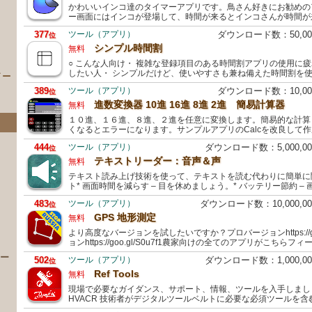
かわいいインコ達のタイマーアプリです。鳥さん好きにお勧めの
ー画面にはインコが登場して、時間が来るとインコさんが時間が
377
ツール（アプリ）
ダウンロード数：50,0
位
シンプル時間割
無料
○ こんな人向け・ 複雑な登録項目のある時間割アプリの使用に疲
したい人・ シンプルだけど、使いやすさも兼ね備えた時間割を使
イー
389
ツール（アプリ）
ダウンロード数：10,0
位
進数変換器 10進 16進 8進 2進 簡易計算器
無料
１０進、１６進、８進、２進を任意に変換します。簡易的な計算
くなるとエラーになります。サンプルアプリのCalcを改良して
444
ツール（アプリ）
ダウンロード数：5,000,
位
テキストリーダー：音声＆声
無料
テキスト読み上げ技術を使って、テキストを読む代わりに簡単に
ト* 画面時間を減らす – 目を休めましょう。* バッテリー節約 –
483
ツール（アプリ）
ダウンロード数：10,000,
位
）
GPS 地形測定
無料
より高度なバージョンを試したいですか？プロバージョンhttps://go
ョンhttps://goo.gl/S0u7f1農家向けの全てのアプリがこちら
 ー
502
ツール（アプリ）
ダウンロード数：1,000,
位
Ref Tools
無料
現場で必要なガイダンス、サポート、情報、ツールを入手しましょう。
HVACR 技術者がデジタルツールベルトに必要な必須ツールを