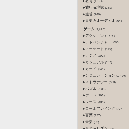
▸教育
(1,174)
▸旅行＆地域
(285)
▸通信
(248)
▸音楽＆オーディオ
(554)
ゲーム
(9,698)
▸アクション
(1,575)
▸アドベンチャー
(600)
▸アーケード
(319)
▸カジノ
(292)
▸カジュアル
(743)
▸カード
(341)
▸シミュレーション
(1,456)
▸ストラテジー
(468)
▸パズル
(2,089)
▸ボード
(295)
▸レース
(483)
▸ロールプレイング
(794)
▸言葉
(127)
▸音楽
(92)
▸音楽＆リズム
(24)