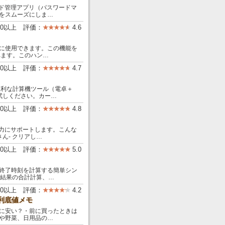
ード管理アプリ（パスワードマ
をスムーズにしま…
000以上 評価：
4.6
に使用できます。この機能を
れます。このハン…
00以上 評価：
4.7
便利な計算機ツール（電卓＋
試しください。カー…
00以上 評価：
4.8
強力にサポートします。こんな
ん- クリアし…
00以上 評価：
5.0
終了時刻を計算する簡単シン
算結果の合計計算、…
00以上 評価：
4.2
利底値メモ
に安い？・前に買ったときは
や野菜、日用品の…