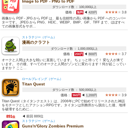
Image to PDF - PNG to PDF
ダウンロード数 ： 100,000以上
価格：
◀
3.8
無料
420円
画像から PDF - JPG から PDF は、最も信頼性の高い画像から PDF へのコンバー
ターです。 JPEG から PNG、HEIC、WEBP、BMP、GIF、TIFF まで、ほぼすべ
ての画像形式をサポ…
ストラテジー（ゲーム）
漫画のクラフト
ダウンロード数 ： 1,000,000以上
価格：
◀
3.7
200円
800円
オークと人間は大きな戦いに直面しています。 ちょっと待って！ 変な人が来て
います。 その後、すべてのオークと人間がゾンビに変わります！何が起こってい
ますか？ ここ…
ロールプレイング（ゲーム）
Titan Quest
ダウンロード数 ： 500,000以上
価格：
◀
3.9
360円
1,200円
Titan Quest（タイタンクエスト）は、2006年にPCで始めてリリースされた神話
をモチーフとしたアクションRPGです。タイタンは刑務所から脱出した後、地球
を破壊するために…
891
◀ 前回 889位
位
ストラテジー（ゲーム）
Guns'n'Glory Zombies Premium