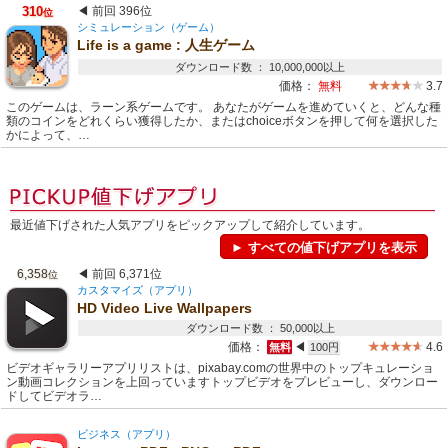
310
◀ 前回 396位
位
シミュレーション（ゲーム）
Life is a game : 人生ゲーム
ダウンロード数 ： 10,000,000以上
価格：
無料
3.7
このゲームは、ラーン系ゲームです。 あなたがゲームを進めていくと、どんな種
類のコインをどれくらい獲得したか、またはchoiceボタンを押して何を選択した
かによって、…
最近値下げされた人気アプリをピックアップして紹介しています。
► すべての値下げアプリを表示
6,358
◀ 前回 6,371位
位
カスタマイズ（アプリ）
HD Video Live Wallpapers
ダウンロード数 ： 50,000以上
価格：
◀
4.6
無料
100円
ビデオギャラリーアプリリストは、pixabay.comの世界中のトップキュレーショ
ン動画コレクションを上回っていますトップビデオをプレビューし、ダウンロー
ドしてビデオラ…
ビジネス（アプリ）