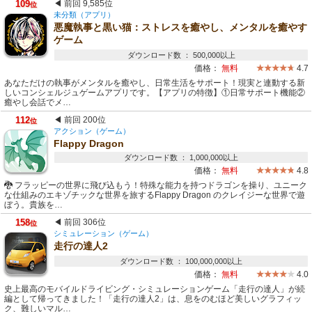
109
◀ 前回 9,585位
位
未分類（アプリ）
悪魔執事と黒い猫：ストレスを癒やし、メンタルを癒やす
ゲーム
ダウンロード数 ： 500,000以上
価格：
無料
4.7
あなただけの執事がメンタルを癒やし、日常生活をサポート！現実と連動する新
しいコンシェルジュゲームアプリです。【アプリの特徴】①日常サポート機能②
癒やし会話でメ…
112
◀ 前回 200位
位
アクション（ゲーム）
Flappy Dragon
ダウンロード数 ： 1,000,000以上
価格：
無料
4.8
🐉 フラッピーの世界に飛び込もう！特殊な能力を持つドラゴンを操り、ユニーク
な仕組みのエキゾチックな世界を旅するFlappy Dragon のクレイジーな世界で遊
ぼう。貴族を…
158
◀ 前回 306位
位
シミュレーション（ゲーム）
走行の達人2
ダウンロード数 ： 100,000,000以上
価格：
無料
4.0
史上最高のモバイルドライビング・シミュレーションゲーム「走行の達人」が続
編として帰ってきました！「走行の達人2」は、息をのむほど美しいグラフィッ
ク、難しいマル…