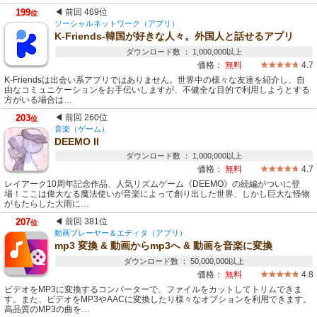
199
◀ 前回 469位
位
ソーシャルネットワーク（アプリ）
K-Friends-韓国が好きな人々。外国人と話せるアプリ
ダウンロード数 ： 1,000,000以上
価格：
無料
4.7
K-Friendsは出会い系アプリではありません。世界中の様々な友達を紹介し、自
由なコミュニケーションをお手伝いしますが、不健全な目的で利用しようとする
方がいる場合は…
203
◀ 前回 260位
位
音楽（ゲーム）
DEEMO II
ダウンロード数 ： 1,000,000以上
価格：
無料
4.7
レイアーク10周年記念作品、人気リズムゲーム《DEEMO》の続編がついに登
場！ここは偉大なる魔法使いが音楽によって創り出した世界、しかし巨大な怪物
がもたらした大雨に…
207
◀ 前回 381位
位
動画プレーヤー＆エディタ（アプリ）
mp3 変換 & 動画からmp3へ & 動画を音楽に変換
ダウンロード数 ： 50,000,000以上
価格：
無料
4.8
ビデオをMP3に変換するコンバーターで、ファイルをカットしてトリムできま
す。また、ビデオをMP3やAACに変換したり様々なオプションを利用できます。
高品質のMP3の曲を…