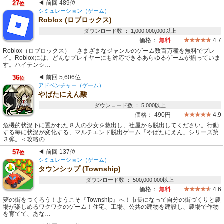
27
◀ 前回 489位
位
シミュレーション（ゲーム）
Roblox (ロブロックス)
ダウンロード数 ： 1,000,000,000以上
価格：
無料
4.7
Roblox（ロブロックス） – さまざまなジャンルのゲーム数百万種を無料でプレ
イ。Robloxには、どんなプレイヤーにも対応できるあらゆるゲームが揃っていま
す。ハイテンシ…
36
◀ 前回 5,606位
位
アドベンチャー（ゲーム）
やばたにえん酸
ダウンロード数 ： 5,000以上
価格：
490円
4.9
危機的状況下に置かれた８人の少女を救出し、社屋から脱出してください。行動
する毎に状況が変化する、マルチエンド脱出ゲーム「やばたにえん」シリーズ第
３弾。＜攻略の…
57
◀ 前回 137位
位
シミュレーション（ゲーム）
タウンシップ (Township)
ダウンロード数 ： 500,000,000以上
価格：
無料
4.6
夢の街をつくろう！ようこそ『Township』へ！市長になって自分の街づくりと農
場が楽しめるワクワクのゲーム！住宅、工場、公共の建物を建設し、農場で作物
を育てて、あな…