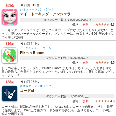
162
◀ 前回 319位
位
シミュレーション（ゲーム）
マイ・トーキング・アンジェラ
ダウンロード数 ： 1,000,000,000以上
価格：
無料
4.3
トーキング・アンジェラは、歌とダンスでトップになりたくてしかたがない、と
っても楽しいバーチャルスターです。プレイヤーは、彼女をその3D世界の中でい
つも幸せな気持…
176
◀ 前回 344位
位
アドベンチャー（ゲーム）
Pikmin Bloom
ダウンロード数 ： 5,000,000以上
価格：
無料
4.5
歩くのが楽しくなるアプリ。Pikmin Bloom があれば、ちょっとしたお散歩や毎
日の通勤も、今日からはピクミンたちとの楽しいおでかけに。新しく追加した“ウ
ィークリーチ…
188
◀ 前回 258位
位
音楽＆オーディオ（アプリ）
コードai
ダウンロード数 ： 1,000,000以上
価格：
無料
4.6
コードAIは、最新のAI技術を利用し、あらゆる曲のコードを自動的、そして確実
に提供します。 Web上で曲のコードを探す必要はもうありません。コードAIは、
端末や周囲で再…