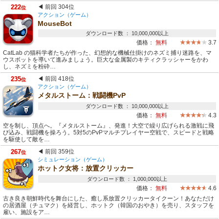
222
◀ 前回 304位
位
アクション（ゲーム）
MouseBot
ダウンロード数 ： 10,000,000以上
価格：
無料
3.7
CatLab の猫科学者たちが作った、幻想的な機械仕掛けのネズミ捕り迷路を、マ
ウスボットを導いて進みましょう。巨大な金属製のキティクラッシャーをかわ
し、ネズミを粉砕…
235
◀ 前回 418位
位
アクション（ゲーム）
メタルストーム：戦闘機PvP
ダウンロード数 ： 10,000,000以上
価格：
無料
4.3
空を制し、頂点へ。『メタルストーム』、発進！大空で繰り広げられる激戦に飛
び込み、戦闘機を操ろう。5対5のPvPマルチプレイヤー空戦で、スピードと戦略
を駆使して敵を…
267
◀ 前回 359位
位
シミュレーション（ゲーム）
ホットク女将：放置クリッカー
ダウンロード数 ： 1,000,000以上
価格：
無料
4.6
古き良き朝鮮時代を舞台にした、癒し系放置クリッカータイクーン！あなただけ
の居酒屋（チュマク）を経営し、ホットク（韓国のおやき）を売り、スタッフを
雇い、施設をア…