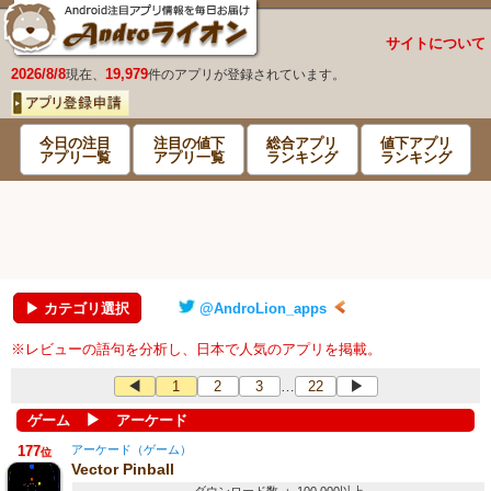
サイトについて
2026/8/8
19,979
現在、
件のアプリが登録されています。
今日の注目
注目の値下
総合アプリ
値下アプリ
アプリ一覧
アプリ一覧
ランキング
ランキング
▶ カテゴリ選択
@AndroLion_apps
※レビューの語句を分析し、日本で人気のアプリを掲載。
◀
1
2
3
22
▶
…
▶
ゲーム
アーケード
177
アーケード（ゲーム）
位
Vector Pinball