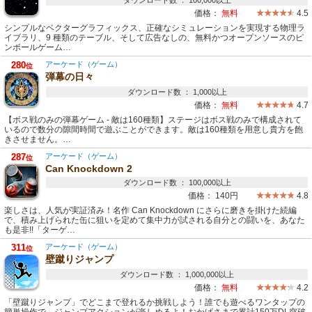
ダウンロード数 ： 100,000以上
価格：
無料
4.5
シンプルなベクターグラフィックス、正確なシミュレーションを実現する物理ラ
イブラリ、9 種類のテーブル、そして広告なしの、無料かつオープンソースのピ
ンボールゲーム…
280
アーケード（ゲーム）
位
弾幕の日々
ダウンロード数 ： 1,000以上
価格：
無料
4.7
【ボス戦のみの弾幕ゲーム - 敵は160種類】ステージはボス戦のみで構成されて
いるので数分の隙間時間で遊ぶことができます。敵は160種類を用意し貴方を飽
きさせません。…
287
アーケード（ゲーム）
位
Can Knockdown 2
ダウンロード数 ： 100,000以上
価格：
140円
4.8
楽しさは、人気が実証済み！名作 Can Knockdown にさらに磨きを掛けた続編
で、積み上げられた缶に狙いを定めて集中力が試される自分との闘いを、あなた
も是非!!「ターゲ…
311
アーケード（ゲーム）
位
壁蹴りジャンプ
ダウンロード数 ： 1,000,000以上
価格：
無料
4.2
「壁蹴りジャンプ」でどこまで登れるか挑戦しよう！誰でも遊べるワンタップの