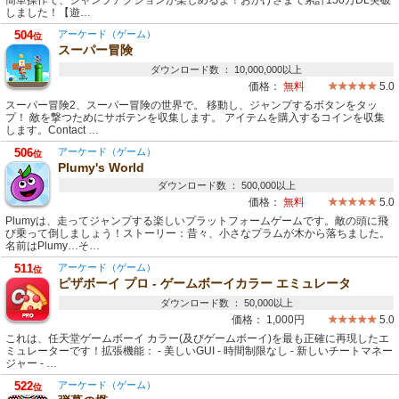
簡単操作で、ジャンプアクションが楽しめるよ！おかげさまで累計150万DL突破
しました！【遊…
504
アーケード（ゲーム）
位
スーパー冒険
ダウンロード数 ： 10,000,000以上
価格：
無料
5.0
スーパー冒険2、スーパー冒険の世界で。 移動し、ジャンプするボタンをタッ
プ！ 敵を撃つためにサボテンを収集します。 アイテムを購入するコインを収集
します。Contact …
506
アーケード（ゲーム）
位
Plumy's World
ダウンロード数 ： 500,000以上
価格：
無料
5.0
Plumyは、走ってジャンプする楽しいプラットフォームゲームです。敵の頭に飛
び乗って倒しましょう！ストーリー：昔々、小さなプラムが木から落ちました。
名前はPlumy…そ…
511
アーケード（ゲーム）
位
ピザボーイ プロ - ゲームボーイカラー エミュレータ
ダウンロード数 ： 50,000以上
価格：
1,000円
5.0
これは、任天堂ゲームボーイ カラー(及びゲームボーイ)を最も正確に再現したエ
ミュレーターです！拡張機能： - 美しいGUI - 時間制限なし - 新しいチートマネー
ジャー - …
522
アーケード（ゲーム）
位