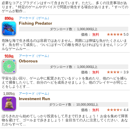
必要なコアとプラグインはすべて含まれています。ただし、多くの注意事項があ
ります。* 特定のゲームやデバイスで問題が発生する場合があります。* すべての
ゲームが動作…
890
アーケード（ゲーム）
位
Fishing Predator
ダウンロード数 ： 1,000,000以上
価格：
無料
5.0
危険な海で生き残るのは容易ではありません。周囲には獰猛な魚がたくさんいま
す。魚を狩って成長し、ついにはすべての敵を倒さなければなりません！シンプ
ルなゲームルー…
910
アーケード（ゲーム）
位
Orborous
ダウンロード数 ： 1,000,000以上
価格：
無料
3.9
宇宙を這い回り、ゲーム中に配置されているドットを集めたり、他のヘビを捕ら
えて捕食したりして、自分のヘビを成長させましょう。他のプレイヤーが同じこ
とをしようとす…
1,005
アーケード（ゲーム）
位
Investment Run
ダウンロード数 ： 10,000,000以上
価格：
無料
4.4
ぼろきれから始めてしっかり投資をして月まで行きましょう！ お金を集めて障害
物を避けて、ゴールまで歩きましょう！ 金目当ての人に注意してください、あな
たからすべて…