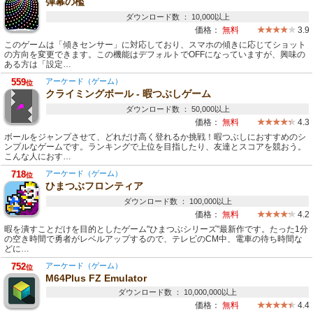
弾幕の檻
ダウンロード数 ： 10,000以上
価格：
無料
3.9
このゲームは「傾きセンサー」に対応しており、スマホの傾きに応じてショット
の方向を変更できます。この機能はデフォルトでOFFになっていますが、興味の
ある方は「設定…
559
アーケード（ゲーム）
位
クライミングボール - 暇つぶしゲーム
ダウンロード数 ： 50,000以上
価格：
無料
4.3
ボールをジャンプさせて、どれだけ高く登れるか挑戦！暇つぶしにおすすめのシ
ンプルなゲームです。ランキングで上位を目指したり、友達とスコアを競おう。
こんな人におす…
718
アーケード（ゲーム）
位
ひまつぶフロンティア
ダウンロード数 ： 100,000以上
価格：
無料
4.2
暇を潰すことだけを目的としたゲーム"ひまつぶシリーズ"最新作です。たった1分
の空き時間で勇者がレベルアップするので、テレビのCM中、電車の待ち時間な
どに…
752
アーケード（ゲーム）
位
M64Plus FZ Emulator
ダウンロード数 ： 10,000,000以上
価格：
無料
4.4