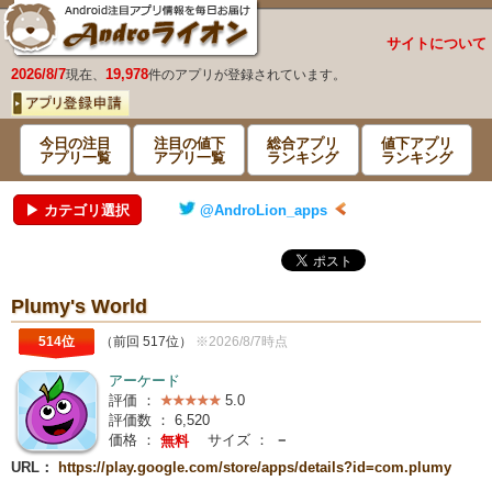
サイトについて
2026/8/7
19,978
現在、
件のアプリが登録されています。
今日の注目
注目の値下
総合アプリ
値下アプリ
アプリ一覧
アプリ一覧
ランキング
ランキング
▶ カテゴリ選択
@AndroLion_apps
Plumy's World
514位
（前回 517位）
※2026/8/7時点
アーケード
評価 ：
5.0
評価数 ：
6,520
価格 ：
サイズ ：
－
無料
URL：
https://play.google.com/store/apps/details?id=com.plumy