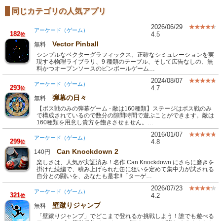
同じカテゴリの人気アプリ
2026/06/29
アーケード（ゲーム）
182
4.5
位
Vector Pinball
無料
シンプルなベクターグラフィックス、正確なシミュレーションを実
現する物理ライブラリ、9 種類のテーブル、そして広告なしの、無
料かつオープンソースのピンボールゲーム…
2024/08/07
アーケード（ゲーム）
293
4.7
位
弾幕の日々
無料
【ボス戦のみの弾幕ゲーム - 敵は160種類】ステージはボス戦のみ
で構成されているので数分の隙間時間で遊ぶことができます。敵は
160種類を用意し貴方を飽きさせません。…
2016/01/07
アーケード（ゲーム）
299
4.8
位
Can Knockdown 2
140円
楽しさは、人気が実証済み！名作 Can Knockdown にさらに磨きを
掛けた続編で、積み上げられた缶に狙いを定めて集中力が試される
自分との闘いを、あなたも是非!!「ターゲ…
2026/07/23
アーケード（ゲーム）
321
4.2
位
壁蹴りジャンプ
無料
「壁蹴りジャンプ」でどこまで登れるか挑戦しよう！誰でも遊べる