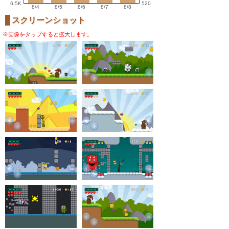
6.5K
520
8/4
8/5
8/6
8/7
8/8
スクリーンショット
※画像をタップすると拡大します。