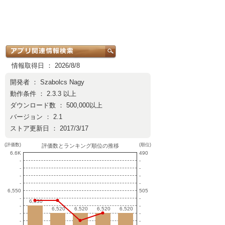
情報取得日 ： 2026/8/8
開発者 ：
Szabolcs Nagy
動作条件 ： 2.3.3 以上
ダウンロード数 ： 500,000以上
バージョン ： 2.1
ストア更新日 ： 2017/3/17
(評価数)
(順位)
評価数とランキング順位の推移
6.6K
490
-
-
-
-
-
-
-
-
6,550
505
-
-
6,530
6,530
-
-
6,520
6,520
6,520
6,520
6,520
6,520
6,520
6,520
-
-
-
-