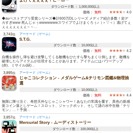
よけてぇぇぇぇ！ヒーロー
ダウンロード数 ： 1,000,000以上
価格：
無料
4.0
◆auベストアプリ受賞シリーズ◆計600万DLシリーズ メディア紹介多数！岩デ
カすぎwww 死んじゃぅwwwwwwwスワイプでよけまくろぅ♪（＞▽＜）逃げてぇ
ぇぇぇぇぇぇぇ～～…
3,743
アーケード（ゲーム）
位
S.T.G.
ダウンロード数 ： 10,000以上
価格：
無料
4.2
自機を操作し弾を避け攻撃してくる敵機をひたすら撃ちまくり倒します。敵機を
破壊したらアイテムが出現することがあります。アイテムにはパワーアップ
(赤)、ミサイル(緑)…
3,895
アーケード（ゲーム）
位
じゃこコレクション - メダルゲーム&チリモン図鑑&物理抽
選
ダウンロード数 ： 10,000以上
価格：
無料
4.4
無限に降り注ぐ、奇想天外なじゃこシャワー！あなたの常識を覆す、異色の新感
覚コイン落としゲーム！スロット、ジャックポット、そして謎の水中生物「チリ
モン」…！予測…
3,957
アーケード（ゲーム）
位
Mercurial Story - ムーディストーリー
ダウンロード数 ： 100,000以上