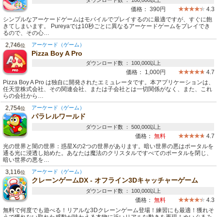
ダウンロード数 ： 100,000以上
価格：
390円
4.3
シンプルなアーケードゲームはモバイルでプレイするのに最適ですが、すぐに飽
きてしまいます。 Pureyaでは10秒ごとに異なるアーケードゲームをプレイでき
るので、その心…
2,746
アーケード（ゲーム）
位
Pizza Boy A Pro
ダウンロード数 ： 100,000以上
価格：
1,000円
4.7
Pizza Boy A Pro は独自に開発されたエミュレータです。本アプリケーションは、
任天堂株式会社、その関連会社、または子会社とは一切関係がなく、また、これ
らの会社から…
2,754
アーケード（ゲーム）
位
パラレルワールド
ダウンロード数 ： 500,000以上
価格：
無料
4.7
光の世界と闇の世界：惑星Xの2つの世界があります。暗い世界の悪はポータルを
通る光に浸透し始めた。あなたは魔法のクリスタルですべてのポータルを閉じ、
暗い世界の悪を…
3,116
アーケード（ゲーム）
位
クレーンゲームDX - オフライン3Dキャッチャーゲーム
ダウンロード数 ： 100,000以上
価格：
無料
4.3
無料で何度でも遊べる！リアルな3Dクレーンゲーム登場！練習にも最適！獲れそ