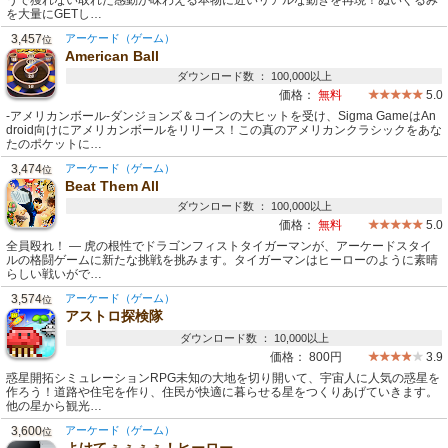
うで獲れない取れた感動が味わえる本物に近いリアルな動きを再現！ぬいぐるみ
を大量にGETし…
3,457
アーケード（ゲーム）
位
American Ball
ダウンロード数 ： 100,000以上
価格：
無料
5.0
-アメリカンボール-ダンジョンズ＆コインの大ヒットを受け、Sigma GameはAn
droid向けにアメリカンボールをリリース！この真のアメリカンクラシックをあな
たのポケットに…
3,474
アーケード（ゲーム）
位
Beat Them All
ダウンロード数 ： 100,000以上
価格：
無料
5.0
全員殴れ！ ― 虎の根性でドラゴンフィストタイガーマンが、アーケードスタイ
ルの格闘ゲームに新たな挑戦を挑みます。タイガーマンはヒーローのように素晴
らしい戦いがで…
3,574
アーケード（ゲーム）
位
アストロ探検隊
ダウンロード数 ： 10,000以上
価格：
800円
3.9
惑星開拓シミュレーションRPG未知の大地を切り開いて、宇宙人に人気の惑星を
作ろう！道路や住宅を作り、住民が快適に暮らせる星をつくりあげていきます。
他の星から観光…
3,600
アーケード（ゲーム）
位