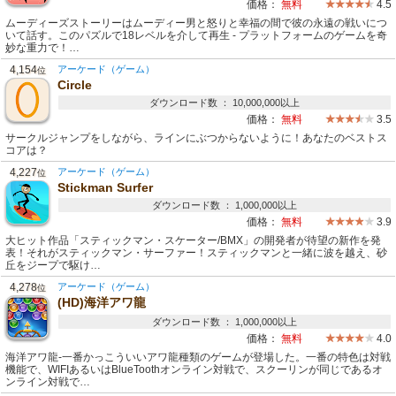
価格：
無料
4.5
ムーディーズストーリーはムーディー男と怒りと幸福の間で彼の永遠の戦いにつ
いて話す。このパズルで18レベルを介して再生 - プラットフォームのゲームを奇
妙な重力で！…
4,154
アーケード（ゲーム）
位
Circle
ダウンロード数 ： 10,000,000以上
価格：
無料
3.5
サークルジャンプをしながら、ラインにぶつからないように！あなたのベストス
コアは？
4,227
アーケード（ゲーム）
位
Stickman Surfer
ダウンロード数 ： 1,000,000以上
価格：
無料
3.9
大ヒット作品「スティックマン・スケーター/BMX」の開発者が待望の新作を発
表！それがスティックマン・サーファー！スティックマンと一緒に波を越え、砂
丘をジープで駆け…
4,278
アーケード（ゲーム）
位
(HD)海洋アワ龍
ダウンロード数 ： 1,000,000以上
価格：
無料
4.0
海洋アワ龍-一番かっこういいアワ龍種類のゲームが登場した。一番の特色は対戦
機能で、WIFIあるいはBlueToothオンライン対戦で、スクーリンが同じであるオ
ンライン対戦で…