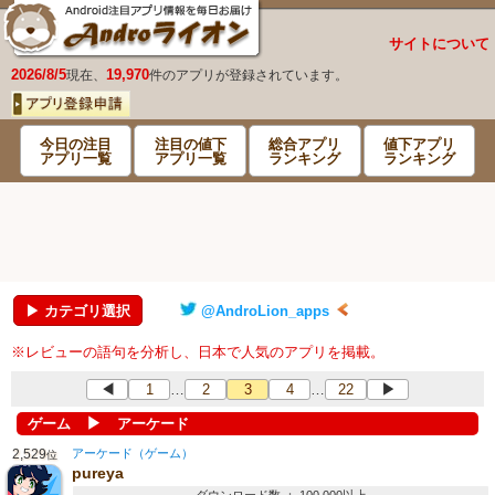
サイトについて
2026/8/5
19,970
現在、
件のアプリが登録されています。
今日の注目
注目の値下
総合アプリ
値下アプリ
アプリ一覧
アプリ一覧
ランキング
ランキング
▶ カテゴリ選択
@AndroLion_apps
※レビューの語句を分析し、日本で人気のアプリを掲載。
◀
1
2
3
4
22
▶
…
…
▶
ゲーム
アーケード
2,529
アーケード（ゲーム）
位
pureya