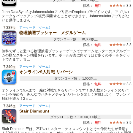
ダウンロード数 ： 100,000以上
価格：
無料
3.8
John DataSync2はJohnemulatorアプリ用のDropboxプラグインです。アプリの
データをバックアップ/復元/同期することができます。Johnemulatorアプリがな
いと動作しません…
7,337
アーケード（ゲーム）
位
物理抽選プッシャー メダルゲーム
ダウンロード数 ： 10,000以上
価格：
無料
3.8
無料でずっと遊べる物理抽選プッシャーゲームですゲームセンターのメダルゲー
ムの様なクル－ン抽選を行います。ボールが奥に向かうほど多くのボールをゲッ
トできます。青…
7,340
アーケード（ゲーム）
位
オンライン9人対戦 リバーシ
ダウンロード数 ： 1,000以上
価格：
無料
3.8
オンラインで9人まで一緒に対戦できるリバーシです！多人数オンラインのリバ
ーシを極めろ！みんなでハチャメチャなリバーシを楽しく対戦しよう！フレンド
対戦を導入！2人…
7,346
アーケード（ゲーム）
位
Stair Dismount
ダウンロード数 ： 10,000,000以上
価格：
無料
3.9
Stair Dismount™は、不屈のミスター・ディスマウントとその仲間たちが登場す