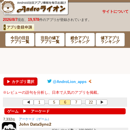
サイトについて
2026/8/7
19,978
現在、
件のアプリが登録されています。
今日の注目
注目の値下
総合アプリ
値下アプリ
アプリ一覧
アプリ一覧
ランキング
ランキング
▶ カテゴリ選択
@AndroLion_apps
※レビューの語句を分析し、日本で人気のアプリを掲載。
◀
1
5
6
7
22
▶
…
…
▶
ゲーム
アーケード
7,332
アーケード（ゲーム）
位
John DataSync2