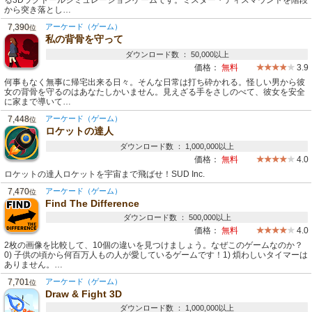
る3Dラグドールシミュレーションゲームです。ミスター・ディスマウントを階段
から突き落とし…
7,390
アーケード（ゲーム）
位
私の背骨を守って
ダウンロード数 ： 50,000以上
価格：
無料
3.9
何事もなく無事に帰宅出来る日々。そんな日常は打ち砕かれる。怪しい男から彼
女の背骨を守るのはあなたしかいません。見えざる手をさしのべて、彼女を安全
に家まで導いて…
7,448
アーケード（ゲーム）
位
ロケットの達人
ダウンロード数 ： 1,000,000以上
価格：
無料
4.0
ロケットの達人ロケットを宇宙まで飛ばせ！SUD Inc.
7,470
アーケード（ゲーム）
位
Find The Difference
ダウンロード数 ： 500,000以上
価格：
無料
4.0
2枚の画像を比較して、10個の違いを見つけましょう。なぜこのゲームなのか？
0) 子供の頃から何百万人もの人が愛しているゲームです！1) 煩わしいタイマーは
ありません。…
7,701
アーケード（ゲーム）
位
Draw & Fight 3D
ダウンロード数 ： 1,000,000以上