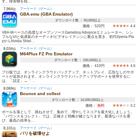
す。障害物を戦…
7,964
アーケード（ゲーム）
位
GBA.emu (GBA Emulator)
ダウンロード数 ： 50,000以上
価格：
520円
4.4
VBA-Mベースの高度なオープンソースGameboy Advanceエミュレーター。シン
プルなUIと低遅延のオーディオ/ビデオレイテンシに重点を置き、初代Xperia Pla
yからNvidia Shiel…
8,034
アーケード（ゲーム）
位
M64Plus FZ Pro Emulator
ダウンロード数 ： 100,000以上
価格：
410円
4.6
プロ版では、オンラインクラウドバックアップ、ネットプレイ、広告なしのサポ
ートが追加されます。オンラインクラウドバックアップサポートを使用するに
は、「設定」→「…
8,069
アーケード（ゲーム）
位
Bounce and collect
ダウンロード数 ： 10,000,000以上
価格：
無料
3.2
ボールを落として、跳ねさせて、集めて、増やしてスコアを最大化しましょう。
「バウンス＆コレクト」では、正確さと戦略が鍵となります。最適なパスを選
び、最高の倍率を…
8,101
アーケード（ゲーム）
位
パリを破壊せよ