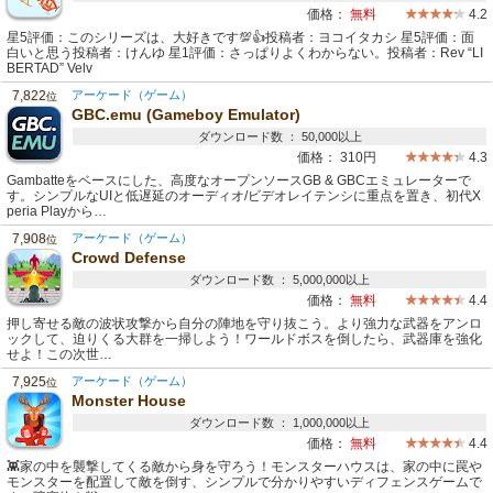
価格：
無料
4.2
星5評価：このシリーズは、大好きです💯👍投稿者：ヨコイタカシ 星5評価：面
白いと思う投稿者：けんゆ 星1評価：さっぱりよくわからない。投稿者：Rev “LI
BERTAD” Velv
7,822
アーケード（ゲーム）
位
GBC.emu (Gameboy Emulator)
ダウンロード数 ： 50,000以上
価格：
310円
4.3
Gambatteをベースにした、高度なオープンソースGB & GBCエミュレーターで
す。シンプルなUIと低遅延のオーディオ/ビデオレイテンシに重点を置き、初代X
peria Playから…
7,908
アーケード（ゲーム）
位
Crowd Defense
ダウンロード数 ： 5,000,000以上
価格：
無料
4.4
押し寄せる敵の波状攻撃から自分の陣地を守り抜こう。より強力な武器をアンロ
ックして、迫りくる大群を一掃しよう！ワールドボスを倒したら、武器庫を強化
せよ！この次世…
7,925
アーケード（ゲーム）
位
Monster House
ダウンロード数 ： 1,000,000以上
価格：
無料
4.4
👾家の中を襲撃してくる敵から身を守ろう！モンスターハウスは、家の中に罠や
モンスターを配置して敵を倒す、シンプルで分かりやすいディフェンスゲームで