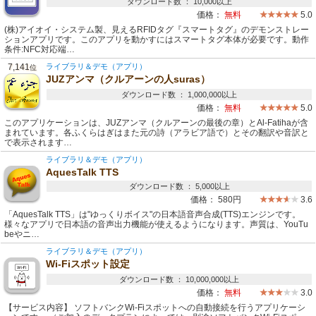
ダウンロード数 ： 10,000以上
価格：
無料
5.0
(株)アイオイ・システム製、見えるRFIDタグ『スマートタグ』のデモンストレー
ションアプリです。このアプリを動かすにはスマートタグ本体が必要です。動作
条件:NFC対応端…
7,141
ライブラリ＆デモ（アプリ）
位
JUZアンマ（クルアーンの人suras）
ダウンロード数 ： 1,000,000以上
価格：
無料
5.0
このアプリケーションは、JUZアンマ（クルアーンの最後の章）とAl-Fatihaが含
まれています。各ふくらはぎはまた元の詩（アラビア語で）とその翻訳や音訳と
で表示されます…
ライブラリ＆デモ（アプリ）
AquesTalk TTS
ダウンロード数 ： 5,000以上
価格：
580円
3.6
「AquesTalk TTS」は"ゆっくりボイス"の日本語音声合成(TTS)エンジンです。
様々なアプリで日本語の音声出力機能が使えるようになります。声質は、YouTu
beやニ…
ライブラリ＆デモ（アプリ）
Wi-Fiスポット設定
ダウンロード数 ： 10,000,000以上
価格：
無料
3.0
【サービス内容】 ソフトバンクWi-Fiスポットへの自動接続を行うアプリケーシ