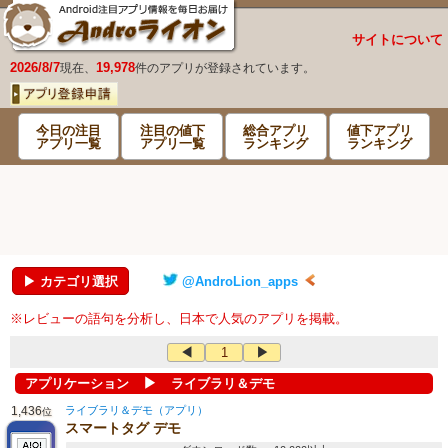
サイトについて
2026/8/7
19,978
現在、
件のアプリが登録されています。
今日の注目
注目の値下
総合アプリ
値下アプリ
アプリ一覧
アプリ一覧
ランキング
ランキング
▶ カテゴリ選択
@AndroLion_apps
※レビューの語句を分析し、日本で人気のアプリを掲載。
◀
1
▶
▶
アプリケーション
ライブラリ＆デモ
1,436
ライブラリ＆デモ（アプリ）
位
スマートタグ デモ