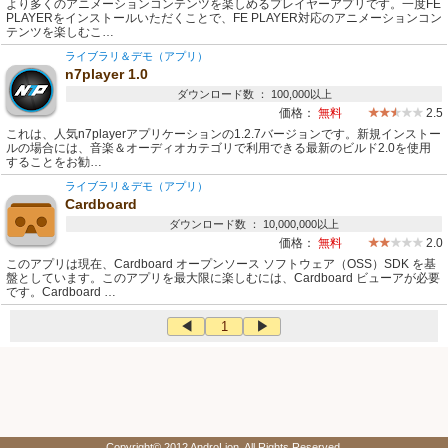
より多くのアニメーションコンテンツを楽しめるプレイヤーアプリです。一度FE
PLAYERをインストールいただくことで、FE PLAYER対応のアニメーションコン
テンツを楽しむこ…
ライブラリ＆デモ（アプリ）
n7player 1.0
ダウンロード数 ： 100,000以上
価格：
無料
2.5
これは、人気n7playerアプリケーションの1.2.7バージョンです。新規インストー
ルの場合には、音楽＆オーディオカテゴリで利用できる最新のビルド2.0を使用
することをお勧…
ライブラリ＆デモ（アプリ）
Cardboard
ダウンロード数 ： 10,000,000以上
価格：
無料
2.0
このアプリは現在、Cardboard オープンソース ソフトウェア（OSS）SDK を基
盤としています。このアプリを最大限に楽しむには、Cardboard ビューアが必要
です。Cardboard …
◀
1
▶
Copyright© 2012 AndroLion. All Rights Reserved.