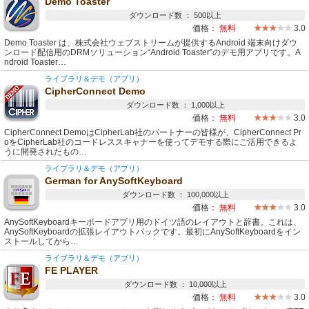
Demo Toaster
ダウンロード数 ： 500以上
価格：
無料
3.0
Demo Toaster は、株式会社ウェブストリームが提供するAndroid 端末向けダウ
ンロード配信用のDRMソリューション“Android Toaster”のデモ用アプリです。A
ndroid Toaster…
ライブラリ＆デモ（アプリ）
CipherConnect Demo
ダウンロード数 ： 1,000以上
価格：
無料
3.0
CipherConnect DemoはCipherLab社のパートナーの皆様が、CipherConnect Pr
oをCipherLab社のコードレススキャナーを使ってデモする際にご活用できるよ
うに開発されたもの…
ライブラリ＆デモ（アプリ）
German for AnySoftKeyboard
ダウンロード数 ： 100,000以上
価格：
無料
3.0
AnySoftKeyboardキーボードアプリ用のドイツ語のレイアウトと辞書。これは、
AnySoftKeyboardの拡張レイアウトパックです。最初にAnySoftKeyboardをイン
ストールしてから…
ライブラリ＆デモ（アプリ）
FE PLAYER
ダウンロード数 ： 10,000以上
価格：
無料
3.0