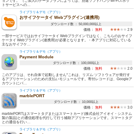
ョンです。 （ご加入のデータプランによっては、別途ソフトバンクWi-Fiスポッ
トサービスへの…
ライブラリ＆デモ（アプリ）
おサイフケータイ Webプラグイン(連携用)
ダウンロード数 ： 50,000,000以上
価格：
無料
2.9
一部サービスではおサイフケータイ Webプラグインではなく、こちらのおサイフ
ケータイ Webプラグイン(連携用)が必要となります。・本アプリに対応している
主なおサイフケ…
ライブラリ＆デモ（アプリ）
Payment Module
ダウンロード数 ： 100,000以上
価格：
無料
2.0
このアプリは、それ自体で起動しません*これは、リズム·ソフトウェアが発行す
るアプリケーションのための支払いモジュールです。寄付レコードは、Googleア
カウントにバ…
ライブラリ＆デモ（アプリ）
marblePORT
ダウンロード数 ： 10,000以上
価格：
無料
3.0
marblePORTはスマートタグまたはスマートカード(株式会社アイオイ・システム
製の製品)との通信処理を代行して行う補助アプリケーションです。スマートタグ
との通信を行い…
ライブラリ＆デモ（アプリ）