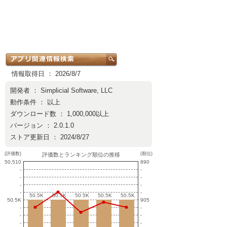
情報取得日 ： 2026/8/7
開発者 ：
Simplicial Software, LLC
動作条件 ： 以上
ダウンロード数 ： 1,000,000以上
バージョン ： 2.0.1.0
ストア更新日 ： 2024/8/27
(評価数)
(順位)
評価数とランキング順位の推移
50,510
890
-
-
-
-
-
-
-
-
50.5K
50.5K
50.5K
50.5K
50.5K
50.5K
50.5K
50.5K
50.5K
50.5K
50.5K
905
-
-
-
-
-
-