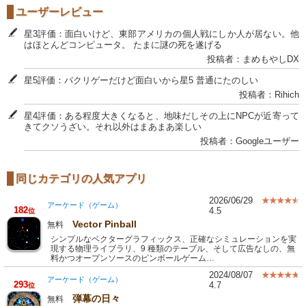
ユーザーレビュー
星3評価：面白いけど、東部アメリカの個人戦にしか人が居ない。他
はほとんどコンピュータ。 たまに謎の死を遂げる
投稿者：まめもやしDX
星5評価：パクリゲーだけど面白いから星5 普通にたのしい
投稿者：Rihich
星4評価：ある程度大きくなると、地味だしその上にNPCが近寄って
きてクソうざい。それ以外はまあまあ楽しい
投稿者：Googleユーザー
同じカテゴリの人気アプリ
2026/06/29
アーケード（ゲーム）
182
4.5
位
Vector Pinball
無料
シンプルなベクターグラフィックス、正確なシミュレーションを実
現する物理ライブラリ、9 種類のテーブル、そして広告なしの、無
料かつオープンソースのピンボールゲーム…
2024/08/07
アーケード（ゲーム）
293
4.7
位
弾幕の日々
無料