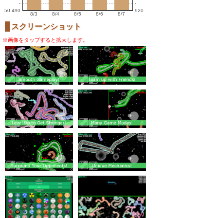
-
-
50,490
920
8/3
8/4
8/5
8/6
8/7
スクリーンショット
※画像をタップすると拡大します。