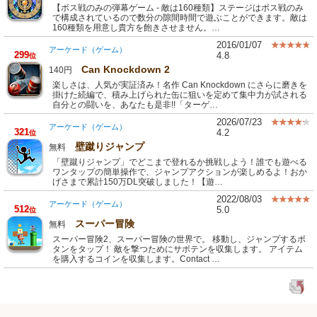
【ボス戦のみの弾幕ゲーム - 敵は160種類】ステージはボス戦のみ
で構成されているので数分の隙間時間で遊ぶことができます。敵は
160種類を用意し貴方を飽きさせません。…
2016/01/07
アーケード（ゲーム）
299
4.8
位
Can Knockdown 2
140円
楽しさは、人気が実証済み！名作 Can Knockdown にさらに磨きを
掛けた続編で、積み上げられた缶に狙いを定めて集中力が試される
自分との闘いを、あなたも是非!!「ターゲ…
2026/07/23
アーケード（ゲーム）
321
4.2
位
壁蹴りジャンプ
無料
「壁蹴りジャンプ」でどこまで登れるか挑戦しよう！誰でも遊べる
ワンタップの簡単操作で、ジャンプアクションが楽しめるよ！おか
げさまで累計150万DL突破しました！【遊…
2022/08/03
アーケード（ゲーム）
512
5.0
位
スーパー冒険
無料
スーパー冒険2、スーパー冒険の世界で。 移動し、ジャンプするボ
タンをタップ！ 敵を撃つためにサボテンを収集します。 アイテム
を購入するコインを収集します。Contact …