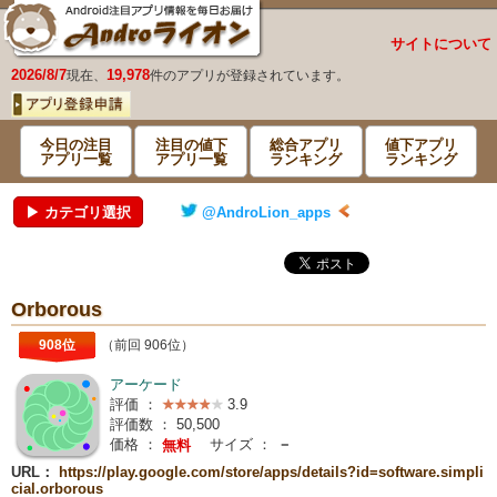
サイトについて
2026/8/7
19,978
現在、
件のアプリが登録されています。
今日の注目
注目の値下
総合アプリ
値下アプリ
アプリ一覧
アプリ一覧
ランキング
ランキング
▶ カテゴリ選択
@AndroLion_apps
Orborous
908位
（前回 906位）
アーケード
評価 ：
3.9
評価数 ：
50,500
価格 ：
サイズ ：
－
無料
URL：
https://play.google.com/store/apps/details?id=software.simpli
cial.orborous