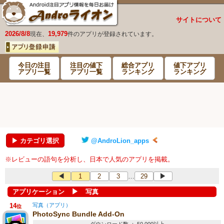
サイトについて
2026/8/8
19,979
現在、
件のアプリが登録されています。
今日の注目
注目の値下
総合アプリ
値下アプリ
アプリ一覧
アプリ一覧
ランキング
ランキング
▶ カテゴリ選択
@AndroLion_apps
※レビューの語句を分析し、日本で人気のアプリを掲載。
◀
1
2
3
29
▶
…
▶
アプリケーション
写真
14
写真（アプリ）
位
PhotoSync Bundle Add-On