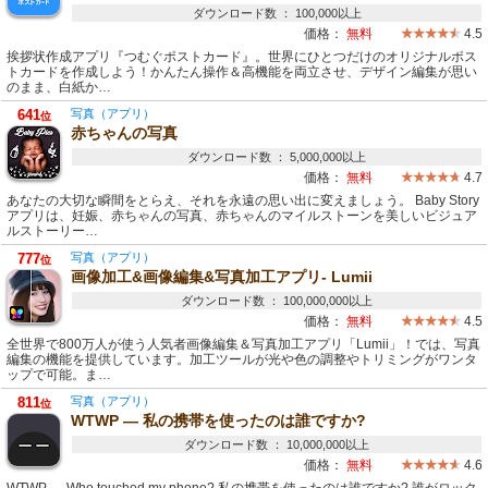
ダウンロード数 ： 100,000以上
価格：
無料
4.5
挨拶状作成アプリ『つむぐポストカード』。世界にひとつだけのオリジナルポス
トカードを作成しよう！かんたん操作＆高機能を両立させ、デザイン編集が思い
のまま、白紙か…
641
写真（アプリ）
位
赤ちゃんの写真
ダウンロード数 ： 5,000,000以上
価格：
無料
4.7
あなたの大切な瞬間をとらえ、それを永遠の思い出に変えましょう。 Baby Story
アプリは、妊娠、赤ちゃんの写真、赤ちゃんのマイルストーンを美しいビジュア
ルストーリー…
777
写真（アプリ）
位
画像加工&画像編集&写真加工アプリ- Lumii
ダウンロード数 ： 100,000,000以上
価格：
無料
4.5
全世界で800万人が使う人気者画像編集＆写真加工アプリ「Lumii」！では、写真
編集の機能を提供しています。加工ツールが光や色の調整やトリミングがワンタ
ップで可能。ま…
811
写真（アプリ）
位
WTWP — 私の携帯を使ったのは誰ですか?
ダウンロード数 ： 10,000,000以上
価格：
無料
4.6