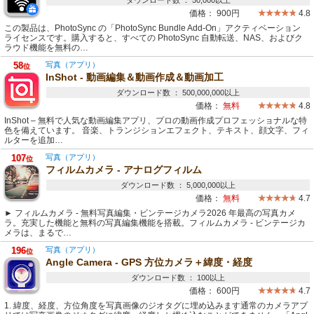
ダウンロード数 ： 50,000以上
価格：
900円
4.8
この製品は、PhotoSync の「PhotoSync Bundle Add-On」アクティベーション
ライセンスです。購入すると、すべての PhotoSync 自動転送、NAS、およびク
ラウド機能を無料の…
58
写真（アプリ）
位
InShot - 動画編集＆動画作成＆動画加工
ダウンロード数 ： 500,000,000以上
価格：
無料
4.8
InShot – 無料で人気な動画編集アプリ、プロの動画作成プロフェッショナルな特
色を備えています。 音楽、トランジションエフェクト、テキスト、顔文字、フィ
ルターを追加…
107
写真（アプリ）
位
フィルムカメラ - アナログフィルム
ダウンロード数 ： 5,000,000以上
価格：
無料
4.7
► フィルムカメラ - 無料写真編集・ビンテージカメラ2026 年最高の写真カメ
ラ。充実した機能と無料の写真編集機能を搭載。フィルムカメラ - ビンテージカ
メラは、まるで…
196
写真（アプリ）
位
Angle Camera - GPS 方位カメラ＋緯度・経度
ダウンロード数 ： 100以上
価格：
600円
4.7
1. 緯度、経度、方位角度を写真画像のジオタグに埋め込みます通常のカメラアプ