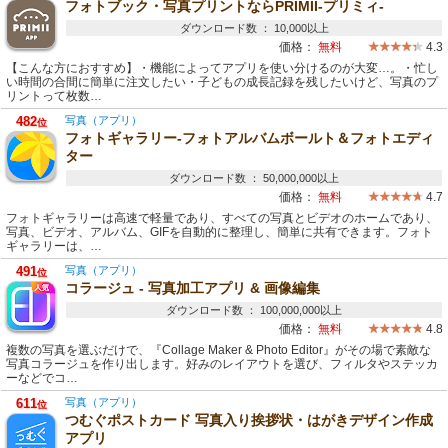
フォトブック・写真プリントならPRIMII-プリミィ-
ダウンロード数 ： 10,000以上
価格：
無料
4.3
【こんな方におすすめ】・機能によってアプリを使い分けるのが大変…。・忙し
い時間の合間に簡単に注文したい・子どもの成長記録を残したいけど、写真のプ
リントって枚数…
482
写真（アプリ）
位
フォトギャラリー-フォトアルバムボールト＆フォトエディ
ター
ダウンロード数 ： 50,000,000以上
価格：
無料
4.7
フォトギャラリーは高速で軽量であり、すべての写真とビデオのホームであり、
写真、ビデオ、アルバム、GIFを自動的に整理し、簡単に共有できます。フォト
ギャラリーは、…
491
写真（アプリ）
位
コラージュ - 写真加工アプリ & 画像編集
ダウンロード数 ： 100,000,000以上
価格：
無料
4.8
複数の写真を選ぶだけで、『Collage Maker & Photo Editor』がその場で素敵な
写真コラージュを作り出します。好みのレイアウトを選び、フィルタやステッカ
ーなどでコ…
611
写真（アプリ）
位
つむぐポストカード 写真入り挨拶状・はがきデザイン作成
アプリ