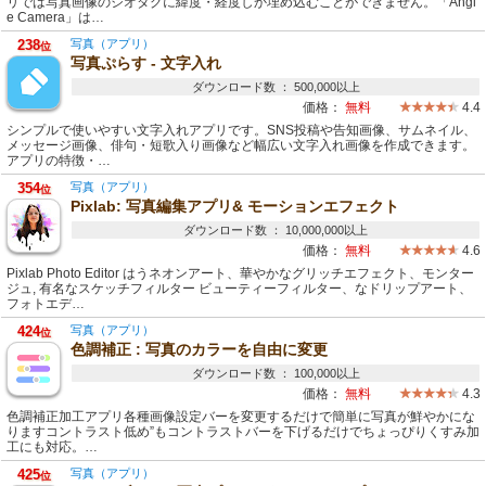
リでは写真画像のジオタグに緯度・経度しか埋め込むことができません。「Angl
e Camera」は…
238
写真（アプリ）
位
写真ぷらす - 文字入れ
ダウンロード数 ： 500,000以上
価格：
無料
4.4
シンプルで使いやすい文字入れアプリです。SNS投稿や告知画像、サムネイル、
メッセージ画像、俳句・短歌入り画像など幅広い文字入れ画像を作成できます。
アプリの特徴・…
354
写真（アプリ）
位
Pixlab: 写真編集アプリ& モーションエフェクト
ダウンロード数 ： 10,000,000以上
価格：
無料
4.6
Pixlab Photo Editor はうネオンアート、華やかなグリッチエフェクト、モンター
ジュ, 有名なスケッチフィルター ビューティーフィルター、なドリップアート、
フォトエデ…
424
写真（アプリ）
位
色調補正 : 写真のカラーを自由に変更
ダウンロード数 ： 100,000以上
価格：
無料
4.3
色調補正加工アプリ各種画像設定バーを変更するだけで簡単に写真が鮮やかにな
りますコントラスト低め”もコントラストバーを下げるだけでちょっぴりくすみ加
工にも対応。…
425
写真（アプリ）
位