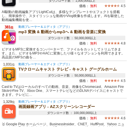
ダウンロード数 ： 1,000,000以上
価格：
無料
4.5
AI駆動の動画編集アプリLightCutは、多様なテンプレートやエフェクトを搭載
し、簡単操作で、スタイリッシュな動画やVlog映像を作成します。AIを駆使した
動画編集機能を使…
381
動画プレーヤー＆エディタ（アプリ）
位
mp3 変換 & 動画からmp3へ & 動画を音楽に変換
ダウンロード数 ： 50,000,000以上
価格：
無料
4.8
ビデオをMP3に変換するコンバーターで、ファイルをカットしてトリムできま
す。また、ビデオをMP3やAACに変換したり様々なオプションを利用できます。
高品質のMP3の曲を…
1,031
動画プレーヤー＆エディタ（アプリ）
位
TVクロームキャスト テレビ - キャスト グーグルホーム
ダウンロード数 ： 50,000,000以上
価格：
無料
4.5
Cast to TVはローカルのすべての動画、音楽、画像をChromecast、Amazon Fire
StickやFire TV、Xbox One、スマートテレビなどのDLNAデバイスにキャストで
きます。テレビに…
1,329
動画プレーヤー＆エディタ（アプリ）
位
画面録画アプリ - AZスクリーンレコーダー
ダウンロード数 ： 100,000,000以上
価格：
無料
4.6
🥇 Google Play ホームページ、BusinessInsider、CNET、HuffPost、Yahoo ニュ