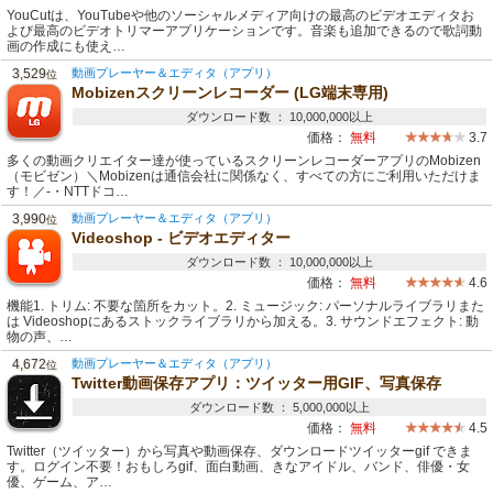
YouCutは、YouTubeや他のソーシャルメディア向けの最高のビデオエディタお
よび最高のビデオトリマーアプリケーションです。音楽も追加できるので歌詞動
画の作成にも使え…
3,529
動画プレーヤー＆エディタ（アプリ）
位
Mobizenスクリーンレコーダー (LG端末専用)
ダウンロード数 ： 10,000,000以上
価格：
無料
3.7
多くの動画クリエイター達が使っているスクリーンレコーダーアプリのMobizen
（モビゼン）＼Mobizenは通信会社に関係なく、すべての方にご利用いただけま
す！／-・NTTドコ…
3,990
動画プレーヤー＆エディタ（アプリ）
位
Videoshop - ビデオエディター
ダウンロード数 ： 10,000,000以上
価格：
無料
4.6
機能1. トリム: 不要な箇所をカット。2. ミュージック: パーソナルライブラリまた
は Videoshopにあるストックライブラリから加える。3. サウンドエフェクト: 動
物の声、…
4,672
動画プレーヤー＆エディタ（アプリ）
位
Twitter動画保存アプリ：ツイッター用GIF、写真保存
ダウンロード数 ： 5,000,000以上
価格：
無料
4.5
Twitter（ツイッター）から写真や動画保存、ダウンロードツイッターgif できま
す。ログイン不要！おもしろgif、面白動画、きなアイドル、バンド、俳優・女
優、ゲーム、ア…