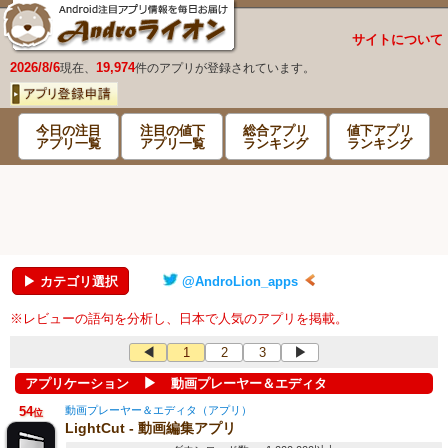
サイトについて
2026/8/6
19,974
現在、
件のアプリが登録されています。
今日の注目
注目の値下
総合アプリ
値下アプリ
アプリ一覧
アプリ一覧
ランキング
ランキング
▶ カテゴリ選択
@AndroLion_apps
※レビューの語句を分析し、日本で人気のアプリを掲載。
◀
1
2
3
▶
▶
アプリケーション
動画プレーヤー＆エディタ
54
動画プレーヤー＆エディタ（アプリ）
位
LightCut - 動画編集アプリ