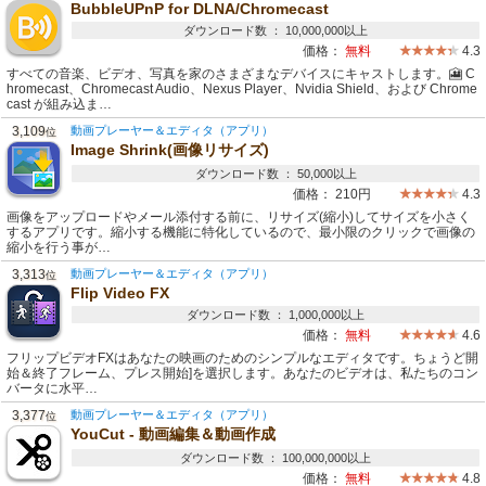
BubbleUPnP for DLNA/Chromecast
ダウンロード数 ： 10,000,000以上
価格：
無料
4.3
すべての音楽、ビデオ、写真を家のさまざまなデバイスにキャストします。🎦 C
hromecast、Chromecast Audio、Nexus Player、Nvidia Shield、および Chrome
cast が組み込ま…
3,109
動画プレーヤー＆エディタ（アプリ）
位
Image Shrink(画像リサイズ)
ダウンロード数 ： 50,000以上
価格：
210円
4.3
画像をアップロードやメール添付する前に、リサイズ(縮小)してサイズを小さく
するアプリです。縮小する機能に特化しているので、最小限のクリックで画像の
縮小を行う事が…
3,313
動画プレーヤー＆エディタ（アプリ）
位
Flip Video FX
ダウンロード数 ： 1,000,000以上
価格：
無料
4.6
フリップビデオFXはあなたの映画のためのシンプルなエディタです。ちょうど開
始＆終了フレーム、プレス開始]を選択します。あなたのビデオは、私たちのコン
バータに水平…
3,377
動画プレーヤー＆エディタ（アプリ）
位
YouCut - 動画編集＆動画作成
ダウンロード数 ： 100,000,000以上
価格：
無料
4.8