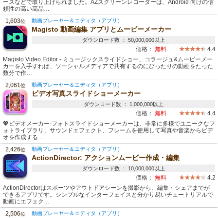
ースなどで取り上げられました。AZスクリーンレコーダーは、Android 向けの信
頼性の高い高品…
1,603
動画プレーヤー＆エディタ（アプリ）
位
Magisto 動画編集 アプリとムービーメーカー
ダウンロード数 ： 50,000,000以上
価格：
無料
4.4
Magisto Video Editor - ミュージックスライドショー、コラージュ&ムービーメー
カーを入手すれば、ソーシャルメディアで共有するのにぴったりの動画をたった
数分で作…
2,061
動画プレーヤー＆エディタ（アプリ）
位
ビデオ写真スライドショーメーカー
ダウンロード数 ： 1,000,000以上
価格：
無料
4.4
💖ビデオメーカー-フォトスライドショーメーカーは、非常に多様でユニークなフ
ォトライブラリ、サウンドエフェクト、フレームを使用して写真や音楽からビデ
オを作成する…
2,426
動画プレーヤー＆エディタ（アプリ）
位
ActionDirector: アクションムービー作成・編集
ダウンロード数 ： 10,000,000以上
価格：
無料
4.2
ActionDirectorはスポーツやアウトドアシーンを撮影から、編集・シェアまでが
できるアプリです。シンプルなインターフェイスと分かり易いチュートリアルで
動画にエフェク…
2,506
動画プレーヤー＆エディタ（アプリ）
位