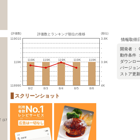
(評価数)
(順位)
評価数とランキング順位の推移
119010
3.8K
情報取得日 ：
-
-
-
-
開発者 ：
-
-
動作条件 ：
-
-
119K
119K
119K
119K
119K
119K
119K
119K
119K
119K
ダウンロード
119K
3.9K
-
-
バージョン ：
-
-
ストア更新日 
-
-
-
-
118990
4K
8/2
8/3
8/4
8/5
8/6
スクリーンショット
タ
(17