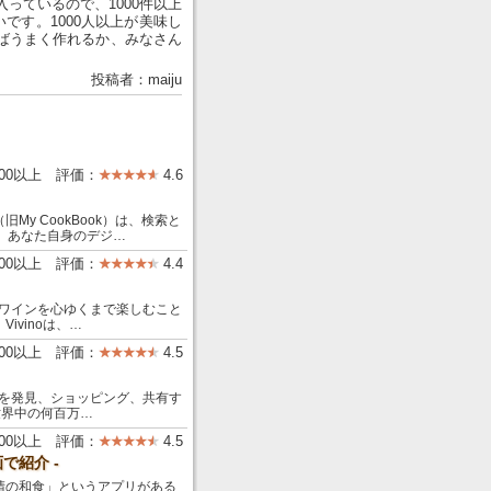
っているので、1000件以上
です。1000人以上が美味し
ばうまく作れるか、みなさん
投稿者：maiju
000以上 評価：
4.6
My CookBook）は、検索と
は、あなた自身のデジ…
000以上 評価：
4.4
々がワインを心ゆくまで楽しむこと
vinoは、…
000以上 評価：
4.5
ールを発見、ショッピング、共有す
、世界中の何百万…
000以上 評価：
4.5
で紹介 -
の和食」というアプリがある