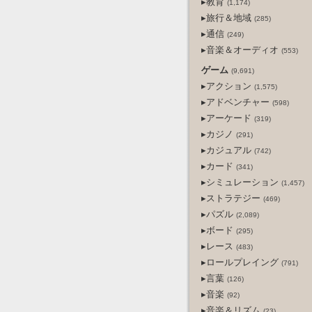
▸教育
(1,174)
▸旅行＆地域
(285)
▸通信
(249)
▸音楽＆オーディオ
(553)
ゲーム
(9,691)
▸アクション
(1,575)
▸アドベンチャー
(598)
▸アーケード
(319)
▸カジノ
(291)
▸カジュアル
(742)
▸カード
(341)
▸シミュレーション
(1,457)
▸ストラテジー
(469)
▸パズル
(2,089)
▸ボード
(295)
▸レース
(483)
▸ロールプレイング
(791)
▸言葉
(126)
▸音楽
(92)
▸音楽＆リズム
(23)