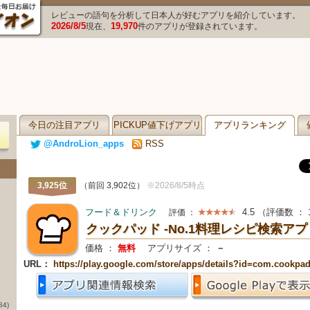
レビューの語句を分析して日本人が好むアプリを紹介しています。
2026/8/5
19,970
現在、
件のアプリが登録されています。
今日の注目アプリ
PICKUP値下げアプリ
アプリランキング
@AndroLion_apps
RSS
3,925位
（前回 3,902位）
※2026/8/5時点
フード＆ドリンク
4.5
（評価数 ：
評価 ：
クックパッド -No.1料理レシピ検索アプ
価格 ：
無料
アプリサイズ ：
－
URL：
https://play.google.com/store/apps/details?id=com.cookpad.
84)