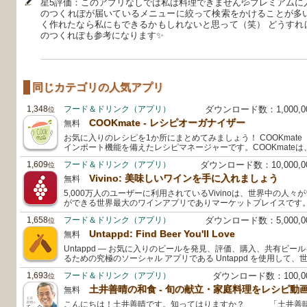
星5評価：このアプリなしでは私は料理できません💦プレミアムに入
のつくれぽが届いているメニューに絞って検索をかけることが多い
く作れたなら私にもできるかもしれないと思って（笑） どうすれ
のつくれぽも参考になります✨️
同じカテゴリの人気アプリ
1,348
フード＆ドリンク（アプリ）
ダウンロード数：1,000,
位
COOKmate - レシピオーガナイザー
無料
お気に入りのレシピを1か所にまとめてみましょう！ COOKmate（旧
インポート機能を備えたレシピマネージャーです。COOKmate
1,609
フード＆ドリンク（アプリ）
ダウンロード数：10,000,
位
Vivino: 美味しいワインを手に入れましょう
無料
5,000万人のユーザーに利用されているVivinoは、世界中の人
ができる世界最大のワインアプリでありマーケットプレイスです。Vi
1,658
フード＆ドリンク（アプリ）
ダウンロード数：5,000,
位
Untappd: Find Beer You'll Love
無料
Untappd — お気に入りのビールを発見、評価、購入、共有ビ
るための究極のソーシャル アプリである Untappd を使用して
1,693
フード＆ドリンク（アプリ）
ダウンロード数：100,
位
土井善晴の和食 - 旬の献立・家庭料理をレシピ動画
無料
こんにちは！土井善晴です。知ってはりますか？ 「土井善晴