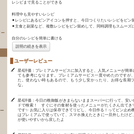
レシピまで見ることができる
料理中も見やすいレシピ
⚫︎レシピにあるピンアイコンを押すと、今日つくりたいレシピをピン
⚫︎主食と副菜など、複数レシピをピン留めして、同時調理もスムーズ
イー
自分のレシピを簡単に書ける
説明の続きを表示
ユーザーレビュー
星4評価：プレミアムサービスに加入すると、人気メニューが簡単
ても参考になります。プレミアムサービス一度やめたのですが
た。使わない時もあるので、もう少し安かったり、お得な長期
な。
）
星4評価：今日の晩御飯がきまらないままスーパーに行って、安い
ドで検索！ すぐにその食材を使ったメニューがたくさん出てき
です✨ お気に入りは保存できてリピし、今日作る！ってピン止め機
 ー
はプレミアムで使っていて、スマホ換えたときに一旦外したけど
が使いやすいから戻したよ