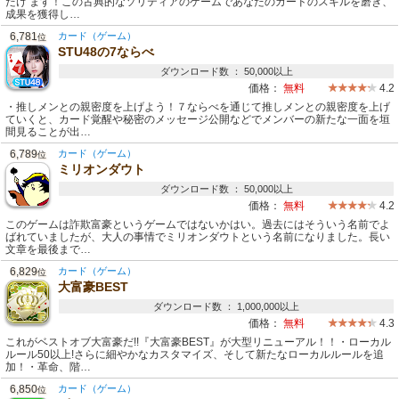
だけ ます！この古典的なソリティアのゲームであなたのカードのスキルを磨き、
成果を獲得し…
6,781
カード（ゲーム）
位
STU48の7ならべ
ダウンロード数 ： 50,000以上
価格：
無料
4.2
・推しメンとの親密度を上げよう！７ならべを通じて推しメンとの親密度を上げ
ていくと、カード覚醒や秘密のメッセージ公開などでメンバーの新たな一面を垣
間見ることが出…
6,789
カード（ゲーム）
位
ミリオンダウト
ダウンロード数 ： 50,000以上
価格：
無料
4.2
このゲームは詐欺富豪というゲームではないかはい。過去にはそういう名前でよ
ばれていましたが、大人の事情でミリオンダウトという名前になりました。長い
文章を最後まで…
6,829
カード（ゲーム）
位
大富豪BEST
ダウンロード数 ： 1,000,000以上
価格：
無料
4.3
これがベストオブ大富豪だ!!『大富豪BEST』が大型リニューアル！！・ローカル
ルール50以上!さらに細やかなカスタマイズ、そして新たなローカルルールを追
加！・革命、階…
6,850
カード（ゲーム）
位