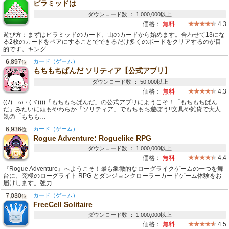
ピラミッドは
ダウンロード数 ： 1,000,000以上
価格：
無料
4.3
遊び方：まずはピラミッドのカード、山のカードから始めます。合わせて13にな
る2枚のカードをペアにすることでできるだけ多くのボードをクリアするのが目
的です。キング…
6,897
カード（ゲーム）
位
もちもちぱんだ ソリティア【公式アプリ】
ダウンロード数 ： 50,000以上
価格：
無料
4.3
((ﾉ)・ω・(ヾ))))「もちもちぱんだ」の公式アプリにようこそ！「もちもちぱん
だ」みたいに頭もやわらか「ソリティア」でもちもち遊ぼう!!文具や雑貨で大人
気の「もちも…
6,936
カード（ゲーム）
位
Rogue Adventure: Roguelike RPG
ダウンロード数 ： 1,000,000以上
価格：
無料
4.4
『Rogue Adventure』へようこそ！最も象徴的なローグライクゲームの一つを舞
台に、究極のローグライト RPG とダンジョンクローラーカードゲーム体験をお
届けします。強力…
7,030
カード（ゲーム）
位
FreeCell Solitaire
ダウンロード数 ： 1,000,000以上
価格：
無料
4.5