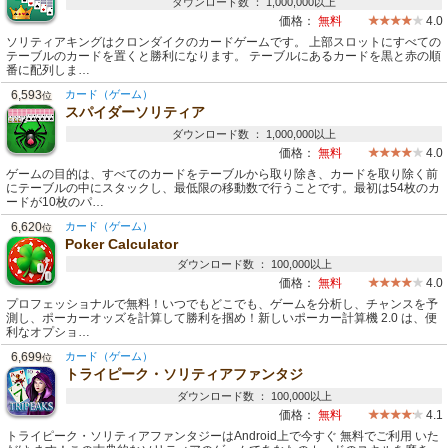
ダウンロード数 ： 1,000,000以上
価格：
無料
4.0
ソリティアキングはクロンダイクのカードゲームです。 上部スロットにすべての
テーブルのカードを置くと勝利になります。 テーブルにあるカードを黒と赤の順
番に配列しま…
6,593
カード（ゲーム）
位
スパイダーソリティア
ダウンロード数 ： 1,000,000以上
価格：
無料
4.0
ゲームの目的は、すべてのカードをテーブルから取り除き、カードを取り除く前
にテーブルの中にスタックし、最低限の移動数で行うことです。最初は54枚のカ
ードが10枚のパ…
6,620
カード（ゲーム）
位
Poker Calculator
ダウンロード数 ： 100,000以上
価格：
無料
4.0
プロフェッショナルで無料！いつでもどこでも、ゲームを分析し、チャンスを予
測し、ポーカーオッズを計算して勝利を掴め！新しいポーカー計算機 2.0 は、便
利なオプショ…
6,699
カード（ゲーム）
位
トライピーク・ソリティアファンタジ
ダウンロード数 ： 100,000以上
価格：
無料
4.1
トライピーク・ソリティアファンタジーはAndroid上で今すぐ 無料でご利用 いた