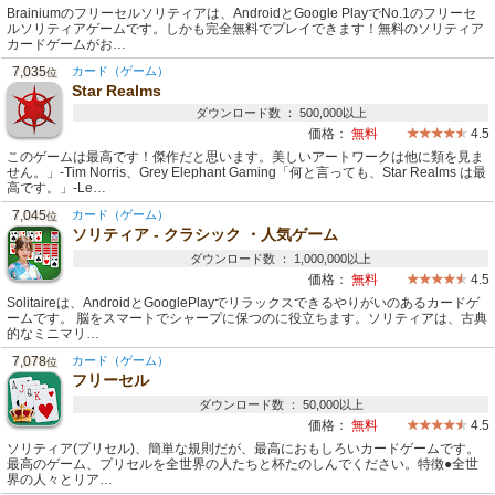
Brainiumのフリーセルソリティアは、AndroidとGoogle PlayでNo.1のフリーセ
ルソリティアゲームです。しかも完全無料でプレイできます！無料のソリティア
カードゲームがお…
7,035
カード（ゲーム）
位
Star Realms
ダウンロード数 ： 500,000以上
価格：
無料
4.5
このゲームは最高です！傑作だと思います。美しいアートワークは他に類を見ま
せん。」-Tim Norris、Grey Elephant Gaming「何と言っても、Star Realms は最
高です。」-Le…
7,045
カード（ゲーム）
位
ソリティア - クラシック ・人気ゲーム
ダウンロード数 ： 1,000,000以上
価格：
無料
4.5
Solitaireは、AndroidとGooglePlayでリラックスできるやりがいのあるカードゲ
ームです。 脳をスマートでシャープに保つのに役立ちます。ソリティアは、古典
的なミニマリ…
7,078
カード（ゲーム）
位
フリーセル
ダウンロード数 ： 50,000以上
価格：
無料
4.5
ソリティア(プリセル)、簡単な規則だが、最高におもしろいカードゲームです。
最高のゲーム、プリセルを全世界の人たちと杯たのしんでください。特徴●全世
界の人々とリア…