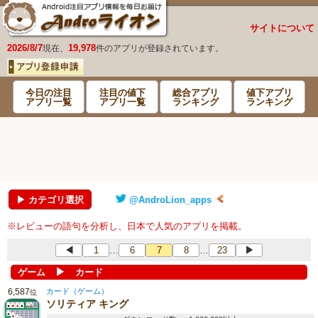
サイトについて
2026/8/7
19,978
現在、
件のアプリが登録されています。
今日の注目
注目の値下
総合アプリ
値下アプリ
アプリ一覧
アプリ一覧
ランキング
ランキング
▶ カテゴリ選択
@AndroLion_apps
※レビューの語句を分析し、日本で人気のアプリを掲載。
◀
1
6
7
8
23
▶
…
…
▶
ゲーム
カード
6,587
カード（ゲーム）
位
ソリティア キング