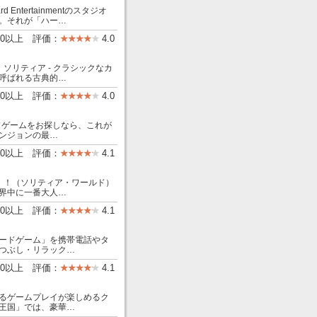
 Entertainmentのスタジオ
。それが「ハー…
000以上 評価：
4.0
ソリティア - クラシックなカ
呼ばれる古典的…
00以上 評価：
4.0
ィアカードゲームをお探しなら、これが
ンジョンの最…
000以上 評価：
4.1
ド）！（ソリティア・ワールド）
界中に一番大人…
000以上 評価：
4.1
ードゲーム」を携帯電話やタ
つぶし・リラック…
000以上 評価：
4.1
るゲームプレイが楽しめるク
王国」では、豪華…