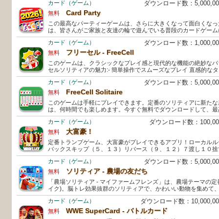
カード（ゲーム）
ダウンロード数：5,000,
Card Party
無料
この最高なパーティーゲームは、さらに大きくなって面白くなっ
は、皆さんがご家族と友達の輪で遊んでいる普段のカードゲーム
カード（ゲーム）
ダウンロード数：1,000,
フリーセル - FreeCell
無料
このゲームは、クラシックなプレイ感と現代的な機能の絶妙なバ
セルソリティアの魅力:- 簡単操作でスムーズなプレイ 直感的な
カード（ゲーム）
ダウンロード数：5,000,
FreeCell Solitaire
無料
このゲームは手軽にプレイできます。定番のソリティアに新たな
は、何時間でも楽しめます。今すぐ無料でダウンロードして、最
カード（ゲーム）
ダウンロード数：100,0
大富豪！
無料
定番トランプゲーム、大富豪がプレイできるアプリ！ローカルル
バックスキップ（５、１３）リバース（９、１２）７渡し１０捨
カード（ゲーム）
ダウンロード数：5,000,
ソリティア - 農場の友だち
無料
「農場ソリティア - マイファームフレンズ」は、農場テーマの定
イク)。脳トレ効果抜群のソリティアで、かわいい動物を集めて
カード（ゲーム）
ダウンロード数：10,000,
WWE SuperCard - バトルカード
無料