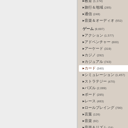
▸教育
(1,174)
▸旅行＆地域
(285)
▸通信
(248)
▸音楽＆オーディオ
(552)
ゲーム
(9,697)
▸アクション
(1,577)
▸アドベンチャー
(600)
▸アーケード
(319)
▸カジノ
(292)
▸カジュアル
(743)
▸カード
(340)
▸シミュレーション
(1,457)
▸ストラテジー
(470)
▸パズル
(2,089)
▸ボード
(295)
▸レース
(483)
▸ロールプレイング
(790)
▸言葉
(126)
▸音楽
(92)
▸音楽＆リズム
(24)