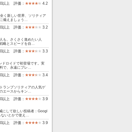
00以上 評価：
4.2
行を、全く新しい世界、ソリティア
に備えましょう…
00以上 評価：
3.2
人も、さくさく進めたい人
戦略とスピードを自…
000以上 評価：
3.3
ンドロイドで初登場です。実
料で、永遠にプレ…
00以上 評価：
3.4
トランプソリティアの人気ゲ
のエースからキン…
000以上 評価：
3.9
にして欲しい投稿者：Googl
らないとかで使え…
000以上 評価：
3.9