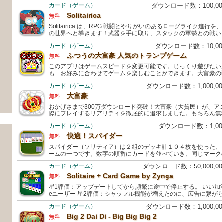
カード（ゲーム）
ダウンロード数：100,0
Solitairica
無料
Solitairica は、RPG 戦闘とやりがいのあるローグライク進
の世界へと導きます！武器を手に取り、スタックの軍勢との戦い
カード（ゲーム）
ダウンロード数：10,0
ふつうの大富豪 人気のトランプゲーム
無料
このアプリはゲームスピードを変更可能です。じっくり遊びたい
も、お好みに合わせてゲームを楽しむことができます。大富豪の
カード（ゲーム）
ダウンロード数：1,000,
大富豪
無料
おかげさまで300万ダウンロード突破！大富豪（大貧民）が、ア
際にプレイするリアリティを徹底的に追求しました。もちろん無
カード（ゲーム）
ダウンロード数：1,0
快適！スパイダー
無料
スパイダー（ソリティア）は２組のデッキ計１０４枚を使った、
ームの一つです。数字の順番にカードを並べていき、同じマーク
カード（ゲーム）
ダウンロード数：50,000,
Solitaire + Card Game by Zynga
無料
星1評価：アップデートしてから頻繁に途中で停止する。 いい加減
eユーザー 星2評価：シャッフル機能が増えたのに、広告に繋が
カード（ゲーム）
ダウンロード数：1,000,
Big 2 Dai Di - Big Big Big 2
無料