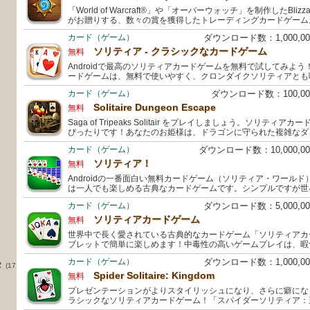
「World of Warcraft®」や「オーバーウォッチ」を制作したBlizzard
がお贈りする、数々の賞を獲得したトレーディングカードゲーム
カード（ゲーム）
ダウンロード数：1,000,
ソリティア - クラシックなカードゲーム
無料
Androidで最高のソリティアカードゲームを無料で試してみよう！
ードゲームは、無料で使いやすく、クロンダイクソリティアとも
カード（ゲーム）
ダウンロード数：100,0
Solitaire Dungeon Escape
無料
Saga of Tripeaks Solitair をプレイしましょう。ソリテ
ぴったりです！あなたのお姫様は、ドラゴンに守られた複雑なダ
カード（ゲーム）
ダウンロード数：10,000,
ソリティア！
無料
Androidの一番面白い無料カードゲーム（ソリティア・ワール
は一人でも楽しめる古典なカードゲームです。シンプルですが世
カード（ゲーム）
ダウンロード数：5,000,
ソリティアカードゲーム
無料
世界中で長く愛されている古典的なカードゲーム「ソリティアカ
ブレットで簡単に楽しめます！中毒性の高いゲームプレイは、暇
カード（ゲーム）
ダウンロード数：1,000,
タ
(17
Spider Solitaire: Kingdom
無料
プレゼンテーションがよりスタイリッシュになり、さらに癖にな
ラシックなソリティアカードゲーム！「スパイダーソリティア：