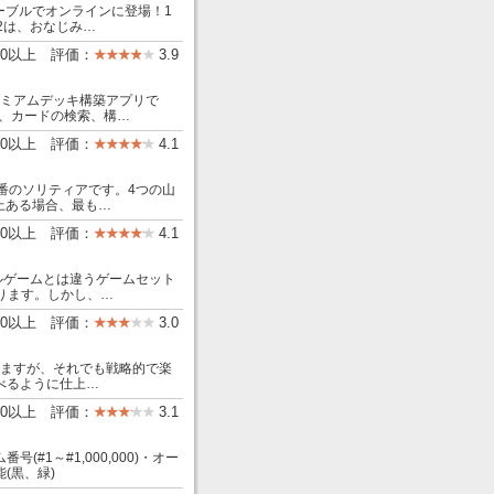
テーブルでオンラインに登場！1
 2は、おなじみ…
00以上 評価：
3.9
のプレミアムデッキ構築アプリで
、カードの検索、構…
00以上 評価：
4.1
定番のソリティアです。4つの山
上ある場合、最も…
00以上 評価：
4.1
リーセルゲームとは違うゲームセット
ります。しかし、…
00以上 評価：
3.0
れますが、それでも戦略的で楽
べるように仕上…
00以上 評価：
3.1
#1～#1,000,000)・オー
(黒、緑)