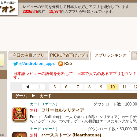
レビューの語句を分析して日本人が好むアプリを紹介しています。
2026/8/6
19,974
現在、
件のアプリが登録されています。
今日の注目アプリ
PICKUP値下げアプリ
アプリランキング
@AndroLion_apps
RSS
日本語レビューの語句を分析して、日本で人気のあるアプリをランキ
す。
…
◀
1
5
6
7
8
9
10
11
1
▶
ゲーム
カード
カード（ゲーム）
ダウンロード数：100,0
フリーセルソリティア
無料
Freecell Solitaireは、一人で遊ぶ（通称： ソリティア）
ているゲームの一つです。ゲームの目的はエースにキングから降
カード（ゲーム）
ダウンロード数：50,000,
ハースストーン (Hearthstone)
84)
無料