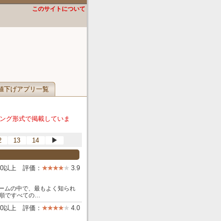
このサイトについて
値下げアプリ一覧
ング形式で掲載していま
2
13
14
▶
00以上 評価：
3.9
カードゲームの中で、最もよく知られ
順ですべての…
000以上 評価：
4.0