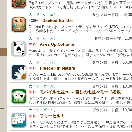
Big 2（ビッグツー）― 定番のカードゲームが、手描きの茶室
3枚のカードをすべて出し切ったプレイヤーが勝ち！Big Big Big
カード（ゲーム）
ダウンロード数：50,0
Decked Builder
430円
Decked Builderは、マジック：ザ・ギャザリング（MTG）
す。洗練されたユーザーインターフェースで、デッキのリサーチ
イー
カード（ゲーム）
ダウンロード数：1,0
Aces Up Solitaire
無料
Aces Upは、覚えやすいルールと毎回異なる手応えを楽しめる
の一番上にあるカードを比べます。同じマークのカードが2枚以
カード（ゲーム）
ダウンロード数：50,0
Freecell in Nature
無料
このゲームは Microsoft Windows OSに設置されているフ
を提供します。即ち、同じ100番のゲームでもカード配列が異な
カード（ゲーム）
ダウンロード数：10,0
）
モバイル七並べ ～ 殺しの七並べモード搭載
無料
トランプの七並べ (７ならべ) ＋殺しの七並べです。運に左右さ
しいです(結構楽しめます)。点数計算に工夫を凝らし、楽しく遊
 ー
カード（ゲーム）
ダウンロード数：10,0
フリーセル！
無料
フリーセルが楽しめます。(暇つぶしに最適!)・100万通りのゲーム番号(
トフィニッシュ(設定で変更可)・ハイスコア保存・背景色設定可能