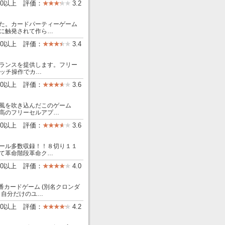
000以上 評価：
3.2
た。カードパーティーゲーム
に触発されて作ら…
000以上 評価：
3.4
ランスを提供します。フリー
タッチ操作でカ…
000以上 評価：
3.6
風を吹き込んだこのゲーム
高のフリーセルアプ…
00以上 評価：
3.6
ール多数収録！！８切り１１
て革命階段革命ク…
000以上 評価：
4.0
番カードゲーム (別名クロンダ
、自分だけのユ…
000以上 評価：
4.2