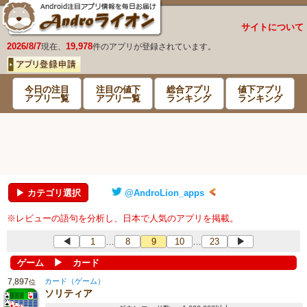
サイトについて
2026/8/7
19,978
現在、
件のアプリが登録されています。
今日の注目
注目の値下
総合アプリ
値下アプリ
アプリ一覧
アプリ一覧
ランキング
ランキング
▶ カテゴリ選択
@AndroLion_apps
※レビューの語句を分析し、日本で人気のアプリを掲載。
◀
1
8
9
10
23
▶
…
…
▶
ゲーム
カード
7,897
カード（ゲーム）
位
ソリティア