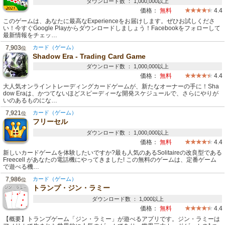
ダウンロード数 ： 1,000,000以上
価格：
無料
4.4
このゲームは、あなたに最高なExperienceをお届けします。ぜひお試しくださ
い！今すぐGoogle Playからダウンロードしましょう！Facebookをフォローして
最新情報をチェッ…
7,903
カード（ゲーム）
位
Shadow Era - Trading Card Game
ダウンロード数 ： 1,000,000以上
価格：
無料
4.4
大人気オンライントレーディングカードゲームが、新たなオーナーの手に！Sha
dow Eraは、かつてないほどスピーディーな開発スケジュールで、さらにやりが
いのあるものにな…
7,921
カード（ゲーム）
位
フリーセル
ダウンロード数 ： 1,000,000以上
価格：
無料
4.4
新しいカードゲームを体験したいですか?最も人気のあるSolitaireの改良型である
Freecell があなたの電話機にやってきました! この無料のゲームは、定番ゲーム
で遊べる機…
7,986
カード（ゲーム）
位
トランプ・ジン・ラミー
ダウンロード数 ： 1,000以上
価格：
無料
4.4
【概要】トランプゲーム「ジン・ラミー」が遊べるアプリです。ジン・ラミーは