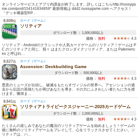
オンラインサービスとアプリ内課金が終了します。詳しくはこちらhttp://nussyga
me.com/post/154141834859* 最新情報は ddd2.nussygame.com へアクセス！
「デッキ構築型RP…
8,608
カード（ゲーム）
位
ソリティア
ダウンロード数 ： 1,000,000以上
価格：
無料
4.3
ソリティア - Androidのクラシックや人気カードゲームのソリティア！ゲームは P
C のソリティアと同じ、我々 はまたクロンダイクソリティア、または Patenienc
es と呼ばれ…
8,627
カード（ゲーム）
位
Ascension: Deckbuilding Game
ダウンロード数 ： 500,000以上
価格：
無料
4.3
悪意のミューズが台頭し、破滅をもたらすヴィジルの世界へ。アセンションの過
去から伝説の英雄たちが再びあなたを導き、その力にふさわしい者たちに力を授
けます。獲得ま…
8,641
カード（ゲーム）
位
ソリティアトライピークスジャーニー-2025カードゲーム
ダウンロード数 ： 1,000,000以上
価格：
無料
4.3
たくさんの楽しみであなたの魔法のソリティアゲームを始めましょう！ゲームの
後に無料のソリティアゲームをプレイして、心をリラックスさせてください。ソ
リティアは、ハ…