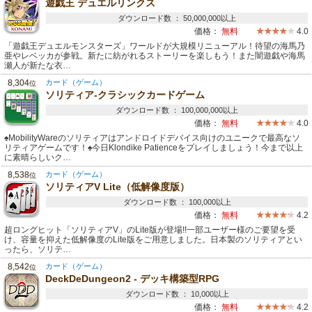
遊戯王 デュエルリンクス
ダウンロード数 ： 50,000,000以上
価格：
無料
4.0
「遊戯王デュエルモンスターズ」ワールドが大規模リニューアル！待望の海馬乃
亜やレベッカが参戦。新たに紡がれるストーリーを楽しもう！また闇遊戯や海馬
瀬人が新たな衣…
8,304
カード（ゲーム）
位
ソリティア‐クラシックカードゲーム
ダウンロード数 ： 100,000,000以上
価格：
無料
4.0
♠MobilityWareのソリティアはアンドロイドデバイス向けのユニークで最高なソ
リティアゲームです！♠今日Klondike Patienceをプレイしましょう！今まで以上
に素晴らしいク…
8,538
カード（ゲーム）
位
ソリティアV Lite（低解像度版）
ダウンロード数 ： 100,000以上
価格：
無料
4.2
超ロングヒット「ソリティアV」のLite版が登場!!一部ユーザー様のご要望を受
け、容量を抑えた低解像度のLite版をご用意しました。日本製のソリティアとい
ったら、ソリテ…
8,542
カード（ゲーム）
位
DeckDeDungeon2 - デッキ構築型RPG
ダウンロード数 ： 10,000以上
価格：
無料
4.2