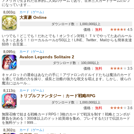
アメリカで生まれた世界的に人気のゲームであり、世界三大カードゲームの1つ
になっています…
8,003
カード（ゲーム）
位
大富豪 Online
ダウンロード数 ： 1,000,000以上
価格：
無料
4.5
いつでも！どこでも！だれとでも！オンライン対戦！ ＴＶでやってたあのルール
もきっとある！！ローカルルールが50以上！LINE、Twitter、Mailからも簡単友達
招待！合言葉…
8,095
カード（ゲーム）
位
Avalon Legends Solitaire 2
ダウンロード数 ： 100,000以上
価格：
無料
3.5
キャメロットの運命はあなたの手に！アヴァロンのドルイドたちは魔法のカード
を通して自然の力を操り、成長と治癒の強力な呪文を唱えます。しかし、彼らの
魔法にはルール…
8,113
カード（ゲーム）
位
トリプルファンタジー：カード戦略RPG
ダウンロード数 ： 1,000,000以上
価格：
無料
3.6
無限召喚で始まる戦略カードRPG！3枚のカードで戦況を制す！戦略とコンボが
勝負を決める！300体以上のドット絵英雄を集め、プレイするだけで伝説カード
を無料ゲット！999…
8,302
カード（ゲーム）
位