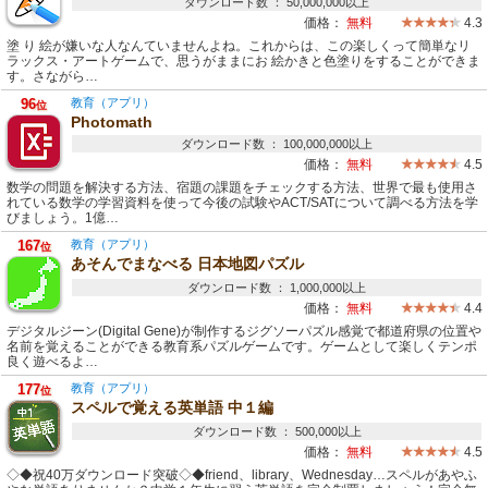
ダウンロード数 ： 50,000,000以上
価格：
無料
4.3
塗 り 絵が嫌いな人なんていませんよね。これからは、この楽しくって簡単なリ
ラックス・アートゲームで、思うがままにお 絵かきと色塗りをすることができま
す。さながら…
96
教育（アプリ）
位
Photomath
ダウンロード数 ： 100,000,000以上
価格：
無料
4.5
数学の問題を解決する方法、宿題の課題をチェックする方法、世界で最も使用さ
れている数学の学習資料を使って今後の試験やACT/SATについて調べる方法を学
びましょう。1億…
167
教育（アプリ）
位
あそんでまなべる 日本地図パズル
ダウンロード数 ： 1,000,000以上
価格：
無料
4.4
デジタルジーン(Digital Gene)が制作するジグソーパズル感覚で都道府県の位置や
名前を覚えることができる教育系パズルゲームです。ゲームとして楽しくテンポ
良く遊べるよ…
177
教育（アプリ）
位
スペルで覚える英単語 中１編
ダウンロード数 ： 500,000以上
価格：
無料
4.5
◇◆祝40万ダウンロード突破◇◆friend、library、Wednesday…スペルがあやふ