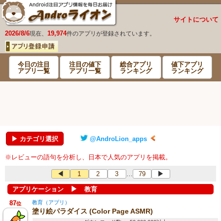
サイトについて
2026/8/6
19,974
現在、
件のアプリが登録されています。
今日の注目
注目の値下
総合アプリ
値下アプリ
アプリ一覧
アプリ一覧
ランキング
ランキング
▶ カテゴリ選択
@AndroLion_apps
※レビューの語句を分析し、日本で人気のアプリを掲載。
◀
1
2
3
79
▶
…
▶
アプリケーション
教育
87
教育（アプリ）
位
塗り絵パラダイス (Color Page ASMR)