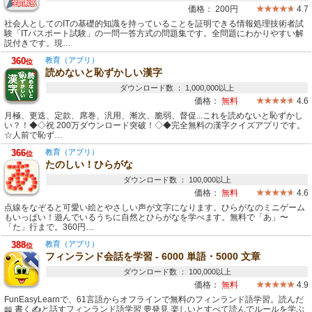
価格：
200円
4.7
社会人としてのITの基礎的知識を持っていることを証明できる情報処理技術者試
験「ITパスポート試験」の一問一答方式の問題集です。全問題にわかりやすい解
説付きです。現…
360
教育（アプリ）
位
読めないと恥ずかしい漢字
ダウンロード数 ： 1,000,000以上
価格：
無料
4.6
月極、更迭、定款、席巻、汎用、漸次、脆弱、督促...これを読めないと恥ずかし
い？！◆◇祝 200万ダウンロード突破！◇◆完全無料の漢字クイズアプリです。
☆人前で恥ず…
366
教育（アプリ）
位
たのしい！ひらがな
ダウンロード数 ： 100,000以上
価格：
無料
4.6
点線をなぞると可愛い絵とやさしい声が文字になります。ひらがなのミニゲーム
もいっぱい！遊んでいるうちに自然とひらがなを学べます。無料で「あ」〜
「た」行まで。360円…
388
教育（アプリ）
位
フィンランド会話を学習 - 6000 単語・5000 文章
ダウンロード数 ： 100,000以上
価格：
無料
4.9
FunEasyLearnで、61言語からオフラインで無料のフィンランド語学習。読んだ
📖 書く✍と話すフィンランド語学習 💬発見 楽しいとすべて読んでルールを学ぶ