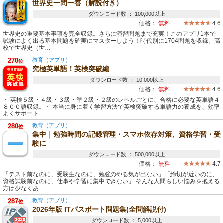
世界史一問一答（解説付き）
ダウンロード数 ： 100,000以上
価格：
無料
4.6
世界史の重要基本事項を完全収録。さらに演習問題まで充実！このアプリ1本で
試験によく出る基本問題を確実にマスターしよう！時代別に1704問題を収録。高
校で世界史（世…
270
教育（アプリ）
位
究極英単語！英検突破編
ダウンロード数 ： 10,000以上
価格：
無料
4.6
・ 英検５級・４級・３級・準２級・２級のレベルごとに、合格に必要な英単語４
８００語収録。・ 本当に身に着く学習方法で英検突破する単語力の養成を、効率
よくサポート…
280
教育（アプリ）
位
集中｜勉強時間の記録管理・スマホ依存対策、資格学習・受
験に
ダウンロード数 ： 500,000以上
価格：
無料
4.7
「テスト前なのに、受験生なのに、勉強のやる気が出ない」「締切が近いのに、
資格試験前なのに、仕事や学習に集中できない」 そんな人間らしい悩みを抱える
方は少なくあ…
287
教育（アプリ）
位
2026年版 ITパスポート問題集(全問解説付)
ダウンロード数 ： 5,000以上