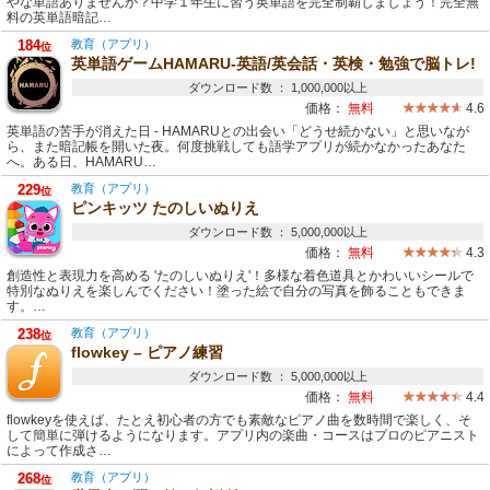
やな単語ありませんか？中学１年生に習う英単語を完全制覇しましょう！完全無
料の英単語暗記…
184
教育（アプリ）
位
英単語ゲームHAMARU-英語/英会話・英検・勉強で脳トレ!
ダウンロード数 ： 1,000,000以上
価格：
無料
4.6
英単語の苦手が消えた日 - HAMARUとの出会い「どうせ続かない」と思いなが
ら、また暗記帳を開いた夜。何度挑戦しても語学アプリが続かなかったあなた
へ。ある日、HAMARU…
229
教育（アプリ）
位
ピンキッツ たのしいぬりえ
ダウンロード数 ： 5,000,000以上
価格：
無料
4.3
創造性と表現力を高める 'たのしいぬりえ'！多様な着色道具とかわいいシールで
特別なぬりえを楽しんでください！塗った絵で自分の写真を飾ることもできま
す。…
238
教育（アプリ）
位
flowkey – ピアノ練習
ダウンロード数 ： 5,000,000以上
価格：
無料
4.4
flowkeyを使えば、たとえ初心者の方でも素敵なピアノ曲を数時間で楽しく、そ
して簡単に弾けるようになります。アプリ内の楽曲・コースはプロのピアニスト
によって作成さ…
268
教育（アプリ）
位