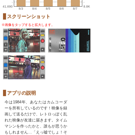
-
-
41,690
8.8K
8/3
8/4
8/5
8/6
8/7
スクリーンショット
※画像をタップすると拡大します。
アプリの説明
今は1984年、あなたはカムコーダ
ーを所有しているのです！映像を録
画して送るだけで、レトロっぽく乱
れた映像が友達に届きます。タイム
マシンを作ったかと、誰もが思うか
もしれません…「えっ嘘でしょ！そ