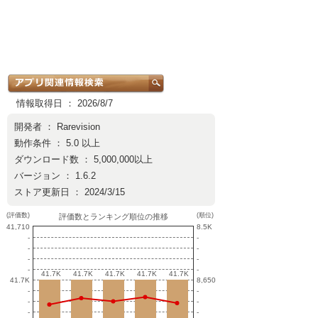
情報取得日 ： 2026/8/7
開発者 ：
Rarevision
動作条件 ： 5.0 以上
ダウンロード数 ： 5,000,000以上
バージョン ： 1.6.2
ストア更新日 ： 2024/3/15
(評価数)
(順位)
評価数とランキング順位の推移
41,710
8.5K
-
-
-
-
-
-
-
-
41.7K
41.7K
41.7K
41.7K
41.7K
41.7K
41.7K
41.7K
41.7K
41.7K
41.7K
8,650
-
-
-
-
-
-