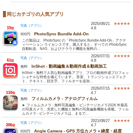
同じカテゴリの人気アプリ
2025/08/21
写真（アプリ）
15
4.8
位
PhotoSync Bundle Add-On
900円
この製品は、PhotoSync の「PhotoSync Bundle Add-On」アクテ
ィベーション ライセンスです。購入すると、すべての PhotoSync
自動転送、NAS、およびクラウド機能を無料の…
2026/07/31
写真（アプリ）
61
4.8
位
InShot - 動画編集＆動画作成＆動画加工
無料
InShot – 無料で人気な動画編集アプリ、プロの動画作成プロフェッ
ショナルな特色を備えています。 音楽、トランジションエフェク
ト、テキスト、顔文字、フィルターを追加…
2026/07/15
写真（アプリ）
110
4.7
位
フィルムカメラ - アナログフィルム
無料
► フィルムカメラ - 無料写真編集・ビンテージカメラ2026 年最高
の写真カメラ。充実した機能と無料の写真編集機能を搭載。フィル
ムカメラ - ビンテージカメラは、まるで…
2021/08/27
写真（アプリ）
206
4.7
位
Angle Camera - GPS 方位カメラ＋緯度・経度
600円