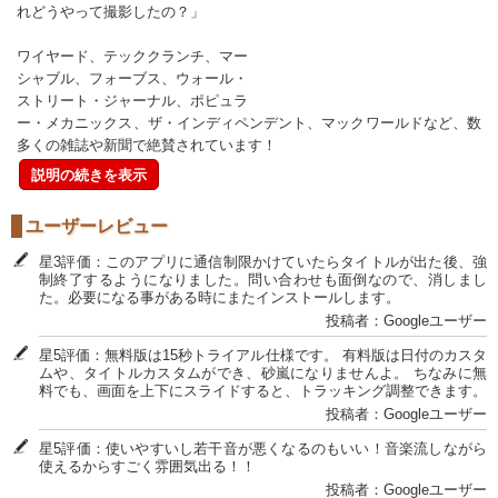
れどうやって撮影したの？」
ワイヤード、テッククランチ、マー
シャブル、フォーブス、ウォール・
ストリート・ジャーナル、ポピュラ
ー・メカニックス、ザ・インディペンデント、マックワールドなど、数
多くの雑誌や新聞で絶賛されています！
説明の続きを表示
ユーザーレビュー
星3評価：このアプリに通信制限かけていたらタイトルが出た後、強
制終了するようになりました。問い合わせも面倒なので、消しまし
た。必要になる事がある時にまたインストールします。
投稿者：Googleユーザー
星5評価：無料版は15秒トライアル仕様です。 有料版は日付のカスタ
ムや、タイトルカスタムができ、砂嵐になりませんよ。 ちなみに無
料でも、画面を上下にスライドすると、トラッキング調整できます。
投稿者：Googleユーザー
星5評価：使いやすいし若干音が悪くなるのもいい！音楽流しながら
使えるからすごく雰囲気出る！！
投稿者：Googleユーザー