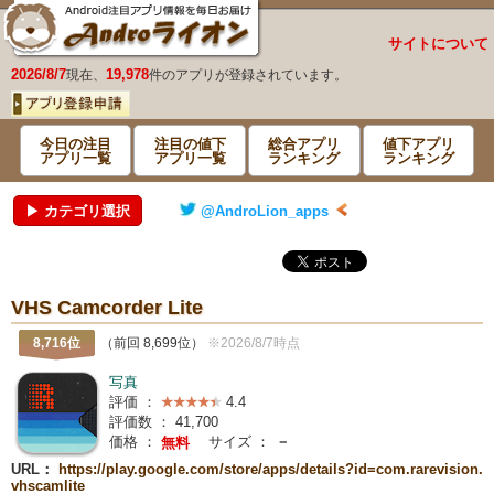
サイトについて
2026/8/7
19,978
現在、
件のアプリが登録されています。
今日の注目
注目の値下
総合アプリ
値下アプリ
アプリ一覧
アプリ一覧
ランキング
ランキング
▶ カテゴリ選択
@AndroLion_apps
VHS Camcorder Lite
8,716位
（前回 8,699位）
※2026/8/7時点
写真
評価 ：
4.4
評価数 ：
41,700
価格 ：
サイズ ：
－
無料
URL：
https://play.google.com/store/apps/details?id=com.rarevision.
vhscamlite