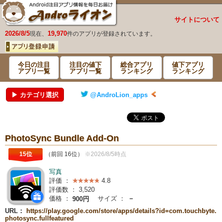
サイトについて
2026/8/5
19,970
現在、
件のアプリが登録されています。
今日の注目
注目の値下
総合アプリ
値下アプリ
アプリ一覧
アプリ一覧
ランキング
ランキング
▶ カテゴリ選択
@AndroLion_apps
PhotoSync Bundle Add-On
15位
（前回 16位）
※2026/8/5時点
写真
評価 ：
4.8
評価数 ：
3,520
価格 ：
サイズ ：
－
900円
URL：
https://play.google.com/store/apps/details?id=com.touchbyte.
photosync.fullfeatured