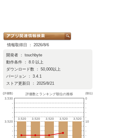
情報取得日 ： 2026/8/6
開発者 ：
touchbyte
動作条件 ： 8.0 以上
ダウンロード数 ： 50,000以上
バージョン ： 3.4.1
ストア更新日 ： 2025/8/21
(評価数)
(順位)
評価数とランキング順位の推移
3,530
0
-
-
-
-
-
-
-
-
3,520
3,520
3,520
3,520
3,520
3,520
3,520
3,520
3,520
3,520
3,520
10
-
-
-
-
-
-