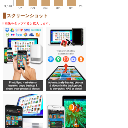
-
-
3,510
20
8/2
8/3
8/4
8/5
8/6
スクリーンショット
※画像をタップすると拡大します。