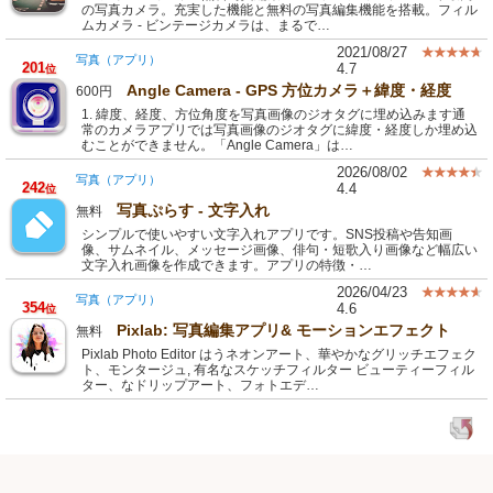
の写真カメラ。充実した機能と無料の写真編集機能を搭載。フィル
ムカメラ - ビンテージカメラは、まるで…
2021/08/27
写真（アプリ）
201
4.7
位
Angle Camera - GPS 方位カメラ＋緯度・経度
600円
1. 緯度、経度、方位角度を写真画像のジオタグに埋め込みます通
常のカメラアプリでは写真画像のジオタグに緯度・経度しか埋め込
むことができません。「Angle Camera」は…
2026/08/02
写真（アプリ）
242
4.4
位
写真ぷらす - 文字入れ
無料
シンプルで使いやすい文字入れアプリです。SNS投稿や告知画
像、サムネイル、メッセージ画像、俳句・短歌入り画像など幅広い
文字入れ画像を作成できます。アプリの特徴・…
2026/04/23
写真（アプリ）
354
4.6
位
Pixlab: 写真編集アプリ& モーションエフェクト
無料
Pixlab Photo Editor はうネオンアート、華やかなグリッチエフェク
ト、モンタージュ, 有名なスケッチフィルター ビューティーフィル
ター、なドリップアート、フォトエデ…