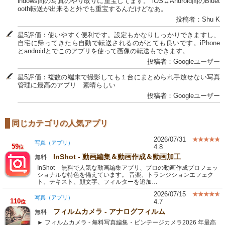
indows間の写真のやり取りに重宝してます。 iOS↔Android間のBluet
ooth転送が出来ると外でも重宝するんだけどなあ。
投稿者：Shu K
星5評価：使いやすく便利です。設定もかなりしっかりできますし、
自宅に帰ってきたら自動で転送されるのがとても良いです。iPhone
とandroidとでこのアプリを使って画像の転送もできます。
投稿者：Googleユーザー
星5評価：複数の端末で撮影しても１台にまとめられ手放せない写真
管理に最高のアプリ 素晴らしい
投稿者：Googleユーザー
同じカテゴリの人気アプリ
2026/07/31
写真（アプリ）
59
4.8
位
InShot - 動画編集＆動画作成＆動画加工
無料
InShot – 無料で人気な動画編集アプリ、プロの動画作成プロフェッ
ショナルな特色を備えています。 音楽、トランジションエフェク
ト、テキスト、顔文字、フィルターを追加…
2026/07/15
写真（アプリ）
110
4.7
位
フィルムカメラ - アナログフィルム
無料
► フィルムカメラ - 無料写真編集・ビンテージカメラ2026 年最高