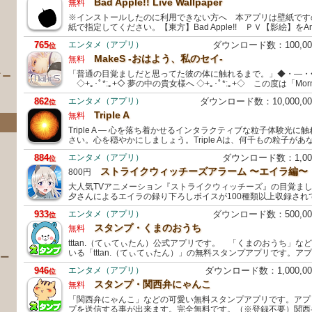
Bad Apple!! Live Wallpaper
無料
※インストールしたのに利用できない方へ 本アプリは壁紙です
紙で指定してください。【東方】Bad Apple!! ＰＶ【影絵】をAn
765
エンタメ（アプリ）
ダウンロード数：100,0
位
MakeS ‐おはよう、私のセイ‐
無料
「普通の目覚ましだと思ってた彼の体に触れるまで。」◆・―・
イー
◇+｡･ﾟ*:｡+◇ 夢の中の貴女様へ ◇+｡･ﾟ*:｡+◇ この度は「Mornin
862
エンタメ（アプリ）
ダウンロード数：10,000,
位
Triple A
無料
Triple A ― 心を落ち着かせるインタラクティブな粒子体験光
さい。心を穏やかにしましょう。Triple Aは、何千もの粒子が
884
エンタメ（アプリ）
ダウンロード数：1,0
位
ストライクウィッチーズアラーム 〜エイラ編〜
800円
大人気TVアニメーション『ストライクウィッチーズ』の目覚ま
夕さんによるエイラの録り下ろしボイスが100種類以上収録され
）
933
エンタメ（アプリ）
ダウンロード数：500,0
位
スタンプ・くまのおうち
無料
tttan.（てぃてぃたん）公式アプリです。 「くまのおうち」
いる「tttan.（てぃてぃたん）」の無料スタンプアプリです。ア
 ー
946
エンタメ（アプリ）
ダウンロード数：1,000,
位
スタンプ・関西弁にゃんこ
無料
「関西弁にゃんこ」などの可愛い無料スタンプアプリです。アプ
プを送信する事が出来ます。完全無料です。（※登録不要）関西