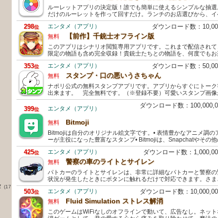
ルーレットアプリの決定版！誰でも簡単に使えるシンプルな抽選
だけのルーレットを作って回すだけ。ランチのお店選びから、イ
298
エンタメ（アプリ）
ダウンロード数：10,0
位
【前作】千銃士オフライン版
無料
このアプリはシナリオ閲覧専用アプリです。これまで配信されて
限定の物語も含め完全収録！貴銃士たちとの物語を、何度でもお
353
エンタメ（アプリ）
ダウンロード数：50,0
位
スタンプ・口の悪いうさちゃん
無料
ナポリ公式の無料スタンプアプリです。アプリからすぐにトーク
出来ます。 完全無料です。（※登録不要）可愛いスタンプ画像
ダウンロード数：100,000
399
エンタメ（アプリ）
位
Bitmoji
無料
Bitmojiは自分のオリジナル絵文字です。• 表情豊かなアニメ調
ーが主役になった豊富なスタンプ• Bitmojiは、Snapchatやそ
425
エンタメ（アプリ）
ダウンロード数：1,000,
位
警察の車のライトとサイレン
無料
パトカーのライトとサイレンは、非常に詳細なパトカーと警察の
状況が発生したときにボタンに触れるだけで対応できます。さま
タ
(17
503
エンタメ（アプリ）
ダウンロード数：10,000,
位
Fluid Simulation ストレス解消
無料
このゲームはWiFiなしのオフラインで動いて、広告なし。ネッ