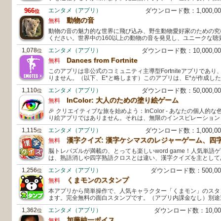
966
エンタメ（アプリ）
ダウンロード数：1,000,
位
動物の音
無料
動物の音の魅力的な世界に飛び込み、野生動物愛好家のための究極の
ください。世界中の160以上の動物の音を発見し、ユニークな聴
1,078
エンタメ（アプリ）
ダウンロード数：10,000,
位
Dances from Fortnite
無料
このアプリは非公式のコミュニティ主導型Fortniteアプリであり、E
りません。（以下、E*と略します）このアプリは、E*が作成し
1,110
エンタメ（アプリ）
ダウンロード数：50,000,
位
InColor: 大人のための塗り絵ゲーム
無料
🎉 クリエイティブな旅を始めよう：InColor - あなたの個人的な色
り絵アプリではありません。それは、無限のインスピレーション
1,115
エンタメ（アプリ）
ダウンロード数：1,000,
位
漢字クイズ: 漢字ケシマスのレジャーゲーム、四
無料
脳トレパズルが満載の、とっても楽しいword game！人気単語ゲー
は、熟語消しや四字熟語クロスとは違い、漢字クイズを主として
1,256
エンタメ（アプリ）
ダウンロード数：500,0
位
くまモンのスタンプ
無料
本アプリから簡単操作で、人気キャラクター「くまモン」のスタ
ます。完全無料の面白スタンプです。（アプリ内課金なし）別途
1,362
エンタメ（アプリ）
ダウンロード数：10,0
位
加藤純一ボイス
無料