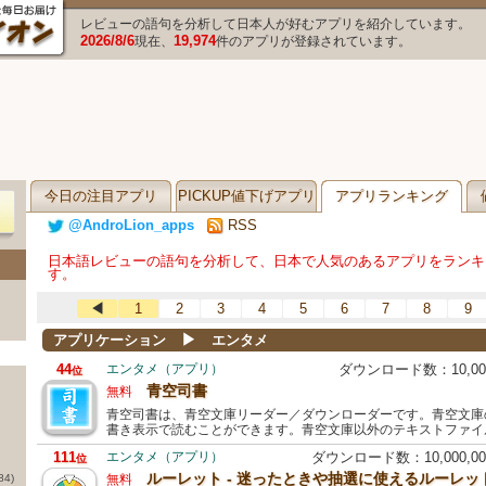
レビューの語句を分析して日本人が好むアプリを紹介しています。
2026/8/6
19,974
現在、
件のアプリが登録されています。
今日の注目アプリ
PICKUP値下げアプリ
アプリランキング
@AndroLion_apps
RSS
日本語レビューの語句を分析して、日本で人気のあるアプリをランキ
す。
◀
1
2
3
4
5
6
7
8
9
▶
アプリケーション
エンタメ
44
エンタメ（アプリ）
ダウンロード数：10,0
位
青空司書
無料
青空司書は、青空文庫リーダー／ダウンローダーです。青空文庫
書き表示で読むことができます。青空文庫以外のテキストファイ
111
エンタメ（アプリ）
ダウンロード数：10,000,
位
ルーレット - 迷ったときや抽選に使えるルーレッ
84)
無料