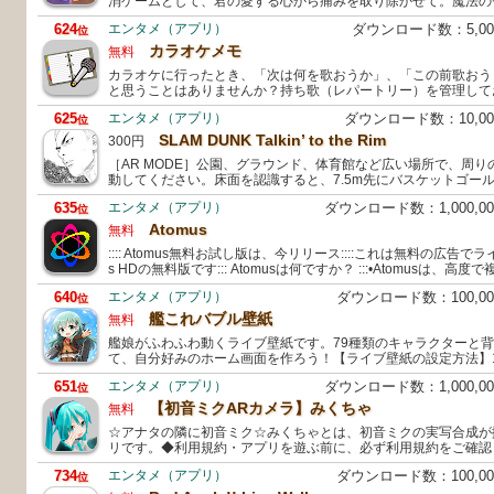
消ゲームとして、君の愛する心から痛みを取り除かせて。魔法の
624
エンタメ（アプリ）
ダウンロード数：5,0
位
カラオケメモ
無料
カラオケに行ったとき、「次は何を歌おうか」、「この前歌おう
と思うことはありませんか？持ち歌（レパートリー）を管理して
625
エンタメ（アプリ）
ダウンロード数：10,0
位
SLAM DUNK Talkin’ to the Rim
300円
［AR MODE］公園、グラウンド、体育館など広い場所で、周
動してください。床面を認識すると、7.5m先にバスケットゴー
635
エンタメ（アプリ）
ダウンロード数：1,000,
位
Atomus
無料
:::: Atomus無料お試し版は、今リリース::::これは無料の広告で
s HDの無料版です::: Atomusは何ですか？ :::•Atomusは、高
640
エンタメ（アプリ）
ダウンロード数：100,0
位
艦これバブル壁紙
無料
艦娘がふわふわ動くライブ壁紙です。79種類のキャラクターと
て、自分好みのホーム画面を作ろう！【ライブ壁紙の設定方法】1
651
エンタメ（アプリ）
ダウンロード数：1,000,
位
【初音ミクARカメラ】みくちゃ
無料
☆アナタの隣に初音ミク☆みくちゃとは、初音ミクの実写合成が
リです。◆利用規約・アプリを遊ぶ前に、必ず利用規約をご確認
734
エンタメ（アプリ）
ダウンロード数：100,0
位