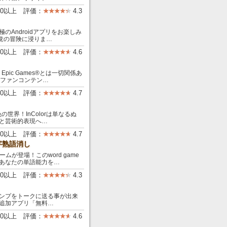
000以上 評価：
4.3
Androidアプリをお楽しみ
覚の冒険に浸りま…
000以上 評価：
4.6
pic Games®とは一切関係あ
たファンコンテン…
000以上 評価：
4.7
の世界！InColorは単なるぬ
と芸術的表現へ…
000以上 評価：
4.7
字熟語消し
ムが登場！このword game
あなたの単語能力を…
00以上 評価：
4.3
ンプをトークに送る事が出来
追加アプリ「無料…
00以上 評価：
4.6