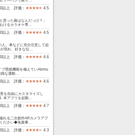
ゼリーパンで限り…
00以上 評価：
4.5
と思った曲はなんだっけ？」
おけるカラオケ専…
00以上 評価：
4.5
りの人、車などに充分注意して起
ルが現れ、好きな位…
000以上 評価：
4.6
ライブ壁紙機能を備えていAtomu
度で複雑な運動…
00以上 評価：
4.6
背景を自由にカスタマイズし
. 本アプリを起動…
000以上 評価：
4.7
撮れる二次創作ARカメラアプ
ください◆免責事…
00以上 評価：
4.3