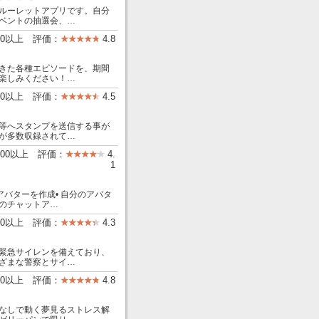
ルーレットアプリです。自分
ベントの抽選会、…
00以上 評価：
4.8
きた各種エピソードを、期間
楽しみください！…
00以上 評価：
4.5
等へスタンプを送信する事が
が多数収録されて…
,000以上 評価：
4.
1
のアバターを作成• 自分のアバタ
の他のチャットア…
000以上 評価：
4.3
緊急サイレンを備えており、
ざまな警察とサイ…
000以上 評価：
4.8
トなしで動く夢見るストレス解