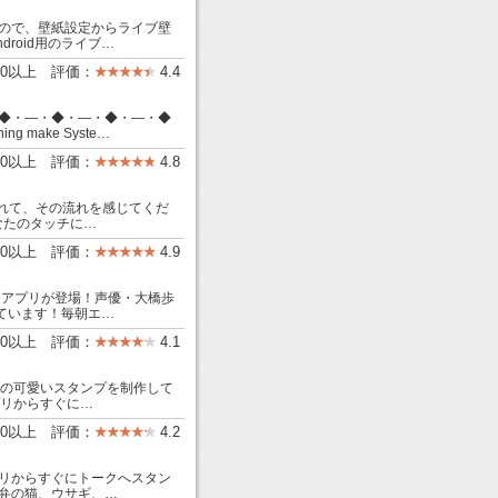
ので、壁紙設定からライブ壁
droid用のライブ…
00以上 評価：
4.4
◆・―・◆・―・◆・―・◆
g make Syste…
000以上 評価：
4.8
に触れて、その流れを感じてくだ
あなたのタッチに…
00以上 評価：
4.9
しアプリが登場！声優・大橋歩
ています！毎朝エ…
00以上 評価：
4.1
などの可愛いスタンプを制作して
プリからすぐに…
000以上 評価：
4.2
リからすぐにトークへスタン
弁の猫、ウサギ、…