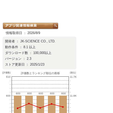
情報取得日 ： 2026/8/9
開発者 ：
JK-SCIENCE CO., LTD.
動作条件 ： 8.1 以上
ダウンロード数 ： 100,000以上
バージョン ： 2.3
ストア更新日 ： 2025/1/23
(評価数)
(順位)
評価数とランキング順位の推移
610
11.7K
-
-
-
-
-
-
-
-
600
600
600
600
600
600
600
600
600
600
600
11.8K
-
-
-
-
-
-
-
-