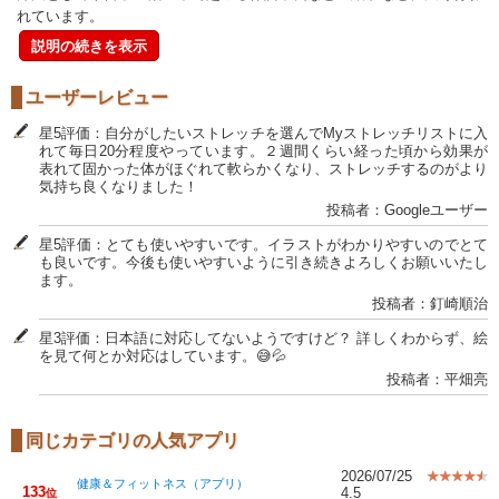
れています。
説明の続きを表示
ユーザーレビュー
星5評価：自分がしたいストレッチを選んでMyストレッチリストに入
れて毎日20分程度やっています。２週間くらい経った頃から効果が
表れて固かった体がほぐれて軟らかくなり、ストレッチするのがより
気持ち良くなりました！
投稿者：Googleユーザー
星5評価：とても使いやすいです。イラストがわかりやすいのでとて
も良いです。今後も使いやすいように引き続きよろしくお願いいたし
ます。
投稿者：釘崎順治
星3評価：日本語に対応してないようですけど？ 詳しくわからず、絵
を見て何とか対応はしています。😅💦
投稿者：平畑亮
同じカテゴリの人気アプリ
2026/07/25
健康＆フィットネス（アプリ）
133
4.5
位