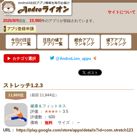
サイトについて
2026/8/9
19,980
現在、
件のアプリが登録されています。
今日の注目
注目の値下
総合アプリ
値下アプリ
アプリ一覧
アプリ一覧
ランキング
ランキング
▶ カテゴリ選択
@AndroLion_apps
ストレッチ1.2.3
11,860位
（前回 11,844位）
健康＆フィットネス
評価 ：
3.5
評価数 ：
600
価格 ：
サイズ ：
－
無料
URL：
https://play.google.com/store/apps/details?id=com.stretch123