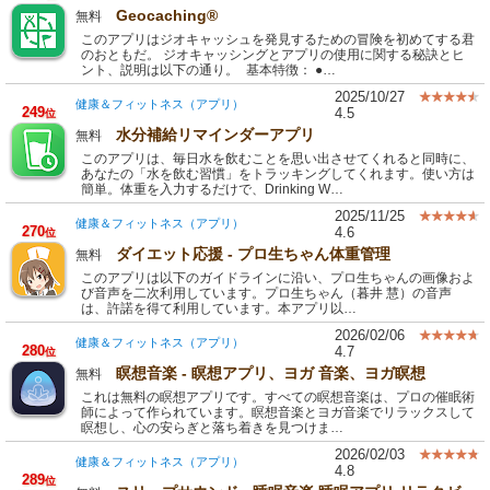
Geocaching®
無料
このアプリはジオキャッシュを発見するための冒険を初めてする君
のおともだ。 ジオキャッシングとアプリの使用に関する秘訣とヒ
ント、説明は以下の通り。 基本特徴： ●…
2025/10/27
健康＆フィットネス（アプリ）
249
4.5
位
水分補給リマインダーアプリ
無料
このアプリは、毎日水を飲むことを思い出させてくれると同時に、
あなたの「水を飲む習慣」をトラッキングしてくれます。使い方は
簡単。体重を入力するだけで、Drinking W…
2025/11/25
健康＆フィットネス（アプリ）
270
4.6
位
ダイエット応援 - プロ生ちゃん体重管理
無料
このアプリは以下のガイドラインに沿い、プロ生ちゃんの画像およ
び音声を二次利用しています。プロ生ちゃん（暮井 慧）の音声
は、許諾を得て利用しています。本アプリ以…
2026/02/06
健康＆フィットネス（アプリ）
280
4.7
位
瞑想音楽 - 瞑想アプリ、ヨガ 音楽、ヨガ瞑想
無料
これは無料の瞑想アプリです。すべての瞑想音楽は、プロの催眠術
師によって作られています。瞑想音楽とヨガ音楽でリラックスして
瞑想し、心の安らぎと落ち着きを見つけま…
2026/02/03
健康＆フィットネス（アプリ）
4.8
289
位