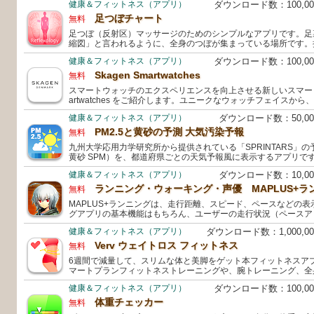
健康＆フィットネス（アプリ）
ダウンロード数：100,0
足つぼチャート
無料
足つぼ（反射区）マッサージのためのシンプルなアプリです。足
縮図」と言われるように、全身のつぼが集まっている場所です。
健康＆フィットネス（アプリ）
ダウンロード数：100,0
Skagen Smartwatches
無料
スマートウォッチのエクスペリエンスを向上させる新しいスマートフ
artwatches をご紹介します。ユニークなウォッチフェイスか
健康＆フィットネス（アプリ）
ダウンロード数：50,0
PM2.5と黄砂の予測 大気汚染予報
無料
九州大学応用力学研究所から提供されている「SPRINTARS」の予
黄砂 SPM）を、都道府県ごとの天気予報風に表示するアプリで
健康＆フィットネス（アプリ）
ダウンロード数：10,0
ランニング・ウォーキング・声優 MAPLUS+ラ
無料
MAPLUS+ランニングは、走行距離、スピード、ペースなどの
グアプリの基本機能はもちろん、ユーザーの走行状況（ペースア
健康＆フィットネス（アプリ）
ダウンロード数：1,000,
Verv ウェイトロス フィットネス
無料
6週間で減量して、スリムな体と美脚をゲット本フィットネスア
マートプランフィットネストレーニングや、腕トレーニング、全
健康＆フィットネス（アプリ）
ダウンロード数：100,0
体重チェッカー
無料