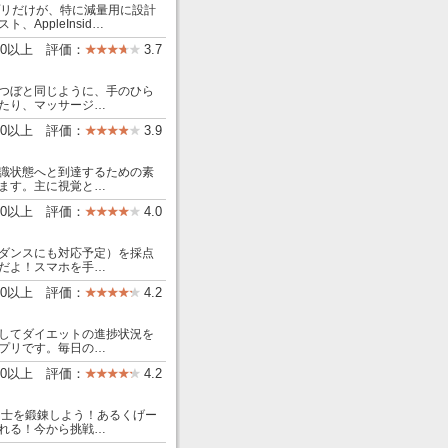
アプリだけが、特に減量用に設計
ppleInsid…
00以上 評価：
3.7
つぼと同じように、手のひら
たり、マッサージ…
000以上 評価：
3.9
識状態へと到達するための素
ます。主に視覚と…
00以上 評価：
4.0
ダンスにも対応予定）を採点
だよ！スマホを手…
000以上 評価：
4.2
してダイエットの進捗状況を
プリです。毎日の…
000以上 評価：
4.2
ムで勇士を鍛錬しよう！あるくげー
れる！今から挑戦…