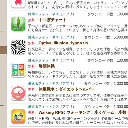
8週間でスリムにGoogle Playで販売されているランニング・
されています。あなたの目標に役立てましょう！ワシントン・ポスト、A
健康＆フィットネス（アプリ）
ダウンロード数：100,0
手つぼチャート
無料
手つぼ（反射区）マッサージのためのシンプルなアプリです。足
にも全身のつぼが集まっています。押して身体の悪い部分を調べ
イー
健康＆フィットネス（アプリ）
ダウンロード数：5,000,
Optical illusion Hypnosis
無料
錯視効果は、夢のような感覚、サイケデリックな体験、高次の意
晴らしいトリップと言えるでしょう。様々な錯視効果を体験でき
健康＆フィットネス（アプリ）
ダウンロード数：100,0
毎朝体操
無料
毎朝体操は「いつでも」「どこでも」ラジオ体操（※他の体操や
できるフィットネスアプリだよ。運動不足なスマホ世代にお勧め
健康＆フィットネス（アプリ）
ダウンロード数：1,000,
）
体重戦争：ダイエットヘルパー
無料
体系的に体重管理をするのに役立つアプリです。体重の記録を介
表示してくれて成功したダイエットをすることを助けてくれるア
 ー
健康＆フィットネス（アプリ）
ダウンロード数：1,000,
Walking RPG: ウォーキング、歩くゲーム、歩数
無料
歩数計 + RPG = Walk RPG!ウォーキングを通して健康ゲー
むで歩いた歩数が多ければ多いほど、ヒーローたちはより強くな