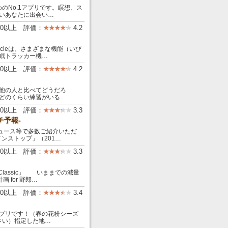
めのNo.1アプリです。瞑想、ス
いあなたに出会い…
000以上 評価：
4.2
ycleは、さまざまな機能（いび
眠トラッカー機…
00以上 評価：
4.2
他の人と比べてどうだろ
どのくらい練習がいる…
00以上 評価：
3.3
チ予報-
ュース等で多数ご紹介いただ
ノンストップ」（201…
00以上 評価：
3.3
Classic」 いままでの減量
 for 野郎…
00以上 評価：
3.4
プリです！（春の花粉シーズ
さい）指定した地…