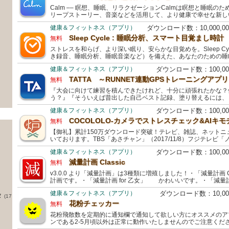
Calm –– 瞑想、睡眠、リラクゼーションCalmは瞑想と睡眠のた
リープストーリー、音楽などを活用して、より健康で幸せな新し
健康＆フィットネス（アプリ）
ダウンロード数：10,000,
Sleep Cycle : 睡眠分析、スマート目覚まし時計
無料
ストレスを和らげ、より深い眠り、安らかな目覚めを。Sleep C
き録音、睡眠分析、睡眠音楽など）を備えた、あなたのための睡
健康＆フィットネス（アプリ）
ダウンロード数：100,0
TATTA ～RUNNET連動GPSトレーニングアプリ
無料
『大会に向けて練習を積んできたけれど、十分に頑張れたかな？
う？』『そういえば昔出した自己ベスト記録、塗り替えるには、
健康＆フィットネス（アプリ）
ダウンロード数：100,0
COCOLOLO-カメラでストレスチェック&AIキモ
無料
【御礼】累計150万ダウンロード突破！テレビ、雑誌、ネットニ
いております。TBS「あさチャン」（2017/11/8）フジテレビ「
健康＆フィットネス（アプリ）
ダウンロード数：100,0
減量計画 Classic
無料
v3.0.0 より「減量計画」は3種類に増殖しました！・「減量計画 
計画です。・「減量計画 for 乙女」 かわいいです。・「減量計画
健康＆フィットネス（アプリ）
ダウンロード数：10,0
タ
(17
花粉チェッカー
無料
花粉飛散数を定期的に通知欄で通知して欲しい方にオススメのア
ンである2-5月頃以外は正常に動作いたしませんのでご注意くだ