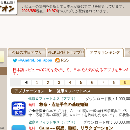
レビューの語句を分析して日本人が好むアプリを紹介しています。
2026/8/6
19,974
現在、
件のアプリが登録されています。
今日の注目アプリ
PICKUP値下げアプリ
アプリランキング
@AndroLion_apps
RSS
日本語レビューの語句を分析して、日本で人気のあるアプリをランキ
す。
◀
1
2
3
4
5
6
7
8
9
▶
アプリケーション
健康＆フィットネス
健康＆フィットネス（アプリ）
ダウンロード数：1,000,
救命・応急手当の基礎知識
無料
◇◆特徴◆◇本アプリは、Android初の一般向け医学事典アプ
命・応急手当の基礎知識」のパートを抜粋したものです。症状別
健康＆フィットネス（アプリ）
ダウンロード数：50,000,
Calm –– 瞑想、睡眠、リラクゼーション
84)
無料