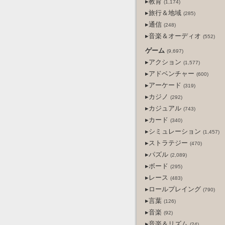
▸教育
(1,174)
▸旅行＆地域
(285)
▸通信
(248)
▸音楽＆オーディオ
(552)
ゲーム
(9,697)
▸アクション
(1,577)
▸アドベンチャー
(600)
▸アーケード
(319)
▸カジノ
(292)
▸カジュアル
(743)
▸カード
(340)
▸シミュレーション
(1,457)
▸ストラテジー
(470)
▸パズル
(2,089)
▸ボード
(295)
▸レース
(483)
▸ロールプレイング
(790)
▸言葉
(126)
▸音楽
(92)
▸音楽＆リズム
(24)