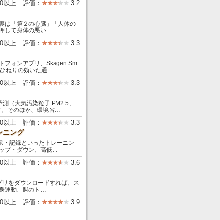
00以上 評価：
3.2
裏は「第２の心臓」「人体の
押して身体の悪い…
00以上 評価：
3.3
ォンアプリ、Skagen Sm
ら、ひねりの効いた通…
00以上 評価：
3.3
測（大気汚染粒子 PM2.5、
す。そのほか、環境省…
00以上 評価：
3.3
ンニング
表示・記録といったトレーニン
ップ・ダウン、高低…
000以上 評価：
3.6
プリをダウンロードすれば、ス
身運動、脚のト…
00以上 評価：
3.9