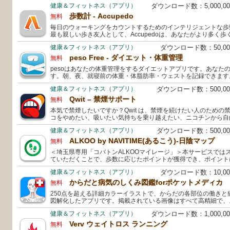
健康＆フィットネス（アプリ）
ダウンロード数：5,000,
歩数計 - Accupedo
無料
毎日のウォーキングをカウントするためのインテリジェントな歩
最も親しい歩き友人として、Accupedoは、あなたがより多く
健康＆フィットネス（アプリ）
ダウンロード数：50,0
peso Free - ダイエット・体重管理
無料
pesoはあなたの体重管理をするダイエットアプリです。あなた
す。朝、夜、就寝前の体重・体脂肪率・ウェストを記録できます
健康＆フィットネス（アプリ）
ダウンロード数：500,0
Qwit – 禁煙サポート
無料
本気で禁煙したいですか？Qwit は、禁煙を続けたい人のための
コをやめたい、吸いたい気持ちを乗り越えたい、ニコチンから自
健康＆フィットネス（アプリ）
ダウンロード数：500,0
ALKOO by NAVITIME(あるこう)-日陰マップ
無料
＜埼玉県専用「コバトンALKOOマイレージ」＞本サービスでは
ていただくことで、歩数に応じたポイントが獲得でき、ポイント
健康＆フィットネス（アプリ）
ダウンロード数：10,0
からだと病気のしくみ図鑑forポケットメディカ
無料
250点を超える詳細カラーイラストで、からだの各部位の働きと
図解化したアプリです。掲載されている画像はすべて高精細で、
健康＆フィットネス（アプリ）
ダウンロード数：1,000,
Verv ウェイトロス ランニング
無料