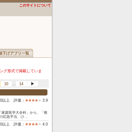
このサイトについて
値下げアプリ一覧
ング形式で掲載していま
…
10
14
▶
000以上 評価：
3.9
リ「家庭医学大全科」から、「救
の応急手当、け…
000以上 評価：
4.0