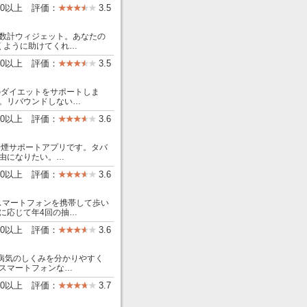
000以上 評価：
3.5
数計ウィジェット。あなたの
歩くように助けてくれ…
00以上 評価：
3.5
のダイエットをサポートしま
。リバウンドしない…
00以上 評価：
3.6
禁煙サポートアプリです。タバ
由になりたい。…
00以上 評価：
3.6
スマートフォンを携帯して歩い
に応じて年4回の抽…
00以上 評価：
3.6
病気のしくみを分かりやすく
スマートフォンな…
000以上 評価：
3.7