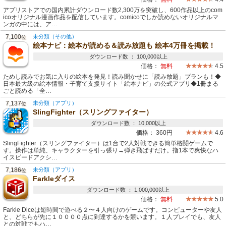
アプリストアでの国内累計ダウンロード数2,300万を突破し、600作品以上のcom
icoオリジナル漫画作品を配信しています。comicoでしか読めないオリジナルマ
ンガの中には、ア…
7,100
未分類（その他）
位
絵本ナビ：絵本が読める＆読み放題も 絵本4万冊を掲載！
ダウンロード数 ： 100,000以上
価格：
無料
4.5
ためし読みでお気に入りの絵本を発見！読み聞かせに「読み放題」プランも！◆
日本最大級の絵本情報・子育て支援サイト「絵本ナビ」の公式アプリ◆1冊まる
ごと読める「全…
7,137
未分類（アプリ）
位
SlingFighter（スリングファイター）
ダウンロード数 ： 10,000以上
価格：
360円
4.6
SlingFighter（スリングファイター）は1台で2人対戦できる簡単格闘ゲームで
す。操作は単純、キャラクターを引っ張り→弾き飛ばすだけ。指1本で爽快なハ
イスピードアクシ…
7,186
未分類（アプリ）
位
Farkleダイス
ダウンロード数 ： 1,000,000以上
価格：
無料
5.0
Farkle Diceは短時間で遊べる２〜４人向けのゲームです。コンピューターや友人
と、どちらが先に１００００点に到達するかを競います。１人プレイでも、友人
との対戦でもハ…