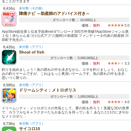
ることができます
6,416
未分類（その他）
位
陣痛ナビ ～助産師のアドバイス付き～
ダウンロード数 ： 10,000以上
価格：
無料
5.0
AppStore総合第１位名字由来netダウンロード300万件突破!!AppStoreジャンル第
１位！赤ちゃん名づけ公式アプリ(無料)※助産院 ファンディータ代表の助産師 川
田町子先生の…
6,420
未分類（アプリ）
位
Shoal of fish
ダウンロード数 ： 5,000,000以上
価格：
無料
3.3
釣りを始めましょう！魚の群れの中を泳ぎながら、エサを釣りましょう。おなじ
みの釣りゲームですが、これはもっと奥深いゲームです。魚の群れの中を泳ぎ、
思いつく限りの…
6,595
未分類（アプリ）
位
ドリームシティ：メトロポリス
ダウンロード数 ： 1,000,000以上
価格：
無料
4.0
ドリームシティ：メトロポリスの市長として、夢の街を作ろう！美麗な3Dの世界
で、カラフルなキャラクターたちがあなたを待っている！ あなただけのにぎやか
なメトロポリ…
6,736
未分類（アプリ）
位
サイコロ10