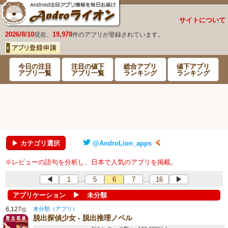
サイトについて
2026/8/10
19,978
現在、
件のアプリが登録されています。
今日の注目
注目の値下
総合アプリ
値下アプリ
アプリ一覧
アプリ一覧
ランキング
ランキング
▶ カテゴリ選択
@AndroLion_apps
※レビューの語句を分析し、日本で人気のアプリを掲載。
◀
1
5
6
7
16
▶
…
…
▶
アプリケーション
未分類
6,127
未分類（アプリ）
位
脱出探偵少女 - 脱出推理ノベル