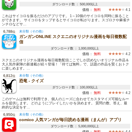
ダウンロード数 ： 500,000以上
価格：
無料
4.1
これはサイコロを振るだけのアプリです。 1～10個のサイコロを同時に振ること
ができます。 サイコロをタップするとサイコロが転がります。スゴロクや麻雀チ
ンチロなどサ…
6,788
未分類（その他）
位
ガンガンONLINE スクエニのオリジナル漫画を毎日複数配
信
ダウンロード数 ： 1,000,000以上
価格：
無料
4.2
スクエニのオリジナル漫画を毎日複数配信ここでしか読めないオリジナル作品＆
大人気作家陣の新連載が続々登場！「待てば無料」で、話題の作品を賢くおトク
に楽しめます。…
6,812
未分類（その他）
位
恐竜 - クイズ
ダウンロード数 ： 100,000以上
価格：
無料
4.2
このゲームは無料で利用でき、個人のニーズに合わせてカスタマイズ可能なルー
ルを提供します。 どのようにプレイしたいかを決めます。 質問の数、答え、最
終的な決定をす…
6,950
未分類（その他）
位
comico 人気マンガが毎日読める漫画（まんが）アプリ
ダウンロード数 ： 5,000,000以上
価格：
無料
4.4