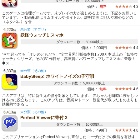
ダウンロード数 ： 100,000以上
価格：
無料
4.3
このゲームは推理ゲームです。未プレイの方が楽しめるように、下記をお願いし
ています。・動画配信はサムネイルやタイトル、説明文等に犯人や核心などの
《ネタバレ》を含…
6,223
未分類（アプリ）
位
妖怪ウォッチ1 スマホ
ダウンロード数 ： 50,000以上
価格：
2,000円
4.4
"何年経っても「オレのともだち」"全世界累計販売本数1,700万本以上の「妖怪ウ
ォッチ」シリーズ。その第1作目が、高画質にパワーアップしてスマホに登場！
◆ス…
6,337
未分類（その他）
位
BabySleep: ホワイトノイズの子守唄
ダウンロード数 ： 5,000,000以上
価格：
無料
4.6
このアプリは、特に新生児の親を対象としています。 赤ちゃんを瞬時に寝かしつ
けるのに役立ちます。 このアプリは、音楽やトーン、親世代が歌ったものよりも
効果的である…
6,413
未分類（その他）
位
Perfect Viewerに寄付 2
ダウンロード数 ： 10,000以上
価格：
499円
4.8
このアプリケーションはPerfect Viewerに寄付したユーザだけでの機能を有効す