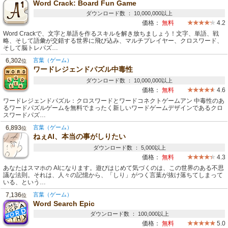
Word Crack: Board Fun Game
ダウンロード数 ： 10,000,000以上
価格：
無料
4.2
Word Crackで、文字と単語を作るスキルを解き放ちましょう！文字、単語、戦
略、そして語彙が交錯する世界に飛び込み、マルチプレイヤー、クロスワード、
そして脳トレパズ…
6,302
言葉（ゲーム）
位
ワードレジェンドパズル中毒性
ダウンロード数 ： 10,000,000以上
価格：
無料
4.6
ワードレジェンドパズル：クロスワードとワードコネクトゲームアン 中毒性のあ
るワードパズルゲームを無料でまったく新しいワードゲームデザインであるクロ
スワードパズ…
6,893
言葉（ゲーム）
位
ねぇAI、本当の事がしりたい
ダウンロード数 ： 5,000以上
価格：
無料
4.3
あなたはスマホの AIになります。遊びはじめて気づくのは、この世界のある不思
議な法則。それは、人々の記憶から、「しり」がつく言葉が抜け落ちてしまって
いる、という…
7,136
言葉（ゲーム）
位
Word Search Epic
ダウンロード数 ： 100,000以上
価格：
無料
5.0