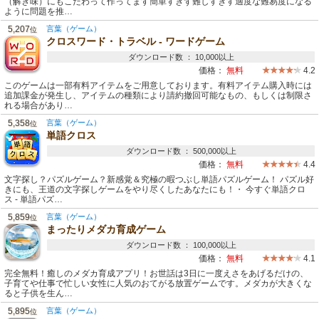
（解き味）にもこだわって作ってます簡単すぎず難しすぎす適度な難易度になる
ように問題を推…
5,207
言葉（ゲーム）
位
クロスワード・トラベル - ワードゲーム
ダウンロード数 ： 10,000以上
価格：
無料
4.2
このゲームは一部有料アイテムをご用意しております。有料アイテム購入時には
追加課金が発生し、アイテムの種類により請約撤回可能なもの、もしくは制限さ
れる場合があり…
5,358
言葉（ゲーム）
位
単語クロス
ダウンロード数 ： 500,000以上
価格：
無料
4.4
文字探し？パズルゲーム？新感覚＆究極の暇つぶし単語パズルゲーム！ パズル好
きにも、王道の文字探しゲームをやり尽くしたあなたにも！・ 今すぐ単語クロ
ス - 単語パズ…
5,859
言葉（ゲーム）
位
まったりメダカ育成ゲーム
ダウンロード数 ： 100,000以上
価格：
無料
4.1
完全無料！癒しのメダカ育成アプリ！お世話は3日に一度えさをあげるだけの、
子育てや仕事で忙しい女性に人気のおてがる放置ゲームです。メダカが大きくな
ると子供を生ん…
5,895
言葉（ゲーム）
位