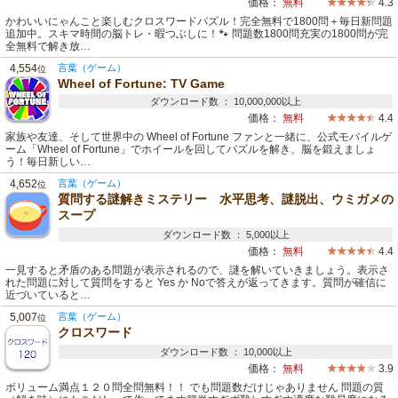
価格：
無料
4.3
かわいいにゃんこと楽しむクロスワードパズル！完全無料で1800問＋毎日新問題
追加中。スキマ時間の脳トレ・暇つぶしに！🐾 問題数1800問充実の1800問が完
全無料で解き放…
4,554
言葉（ゲーム）
位
Wheel of Fortune: TV Game
ダウンロード数 ： 10,000,000以上
価格：
無料
4.4
家族や友達、そして世界中の Wheel of Fortune ファンと一緒に、公式モバイルゲ
ーム「Wheel of Fortune」でホイールを回してパズルを解き、脳を鍛えましょ
う！毎日新しい…
4,652
言葉（ゲーム）
位
質問する謎解きミステリー 水平思考、謎脱出、ウミガメの
スープ
ダウンロード数 ： 5,000以上
価格：
無料
4.4
一見すると矛盾のある問題が表示されるので、謎を解いていきましょう。表示さ
れた問題に対して質問をすると Yes か Noで答えが返ってきます。質問が確信に
近づいていると…
5,007
言葉（ゲーム）
位
クロスワード
ダウンロード数 ： 10,000以上
価格：
無料
3.9
ボリューム満点１２０問全問無料！！ でも問題数だけじゃありません 問題の質