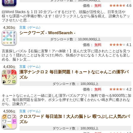
ダウンロード数 ： 10,000,000以上
価格：
無料
4.6
🐹Word Stacks を 1 日 10 分プレイするだけで、頭脳が活性化し、日常生活や
様々な課題への準備が整います！🐹リラックスしながら脳を鍛え、語彙力もアッ
プさせたいと思…
4,303
言葉（ゲーム）
位
シークワーズ - WordSearch -
ダウンロード数 ： 10,000,000以上
価格：
無料
4.1
言葉探しパズル【右脳に直撃！アハ体験！】並んだ文字に隠されたことばを見つ
けよう！隠れたことばを見つけた時の、快感がクセになる！大人もこどもも楽し
める、脳トレ文…
4,430
言葉（ゲーム）
位
漢字ナンクロ２ 毎日新問題！キュートなにゃんこの漢字パ
ズル
ダウンロード数 ： 100,000以上
価格：
無料
4.2
キュートなにゃんこと一緒に楽しむ漢字パズルアプリ！無料で遊べる9000問に加
えて、毎日新問題を追加中。ボタンを押すたびに響くかわいい鳴き声に癒されな
がら、語彙力ア…
4,506
言葉（ゲーム）
位
クロスワード 毎日追加！大人の脳トレ 暇つぶしに人気のパ
ズル
ダウンロード数 ： 100,000以上