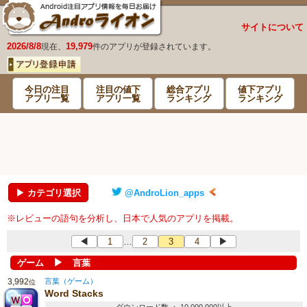
サイトについて
2026/8/8
19,979
現在、
件のアプリが登録されています。
今日の注目
注目の値下
総合アプリ
値下アプリ
アプリ一覧
アプリ一覧
ランキング
ランキング
▶ カテゴリ選択
@AndroLion_apps
※レビューの語句を分析し、日本で人気のアプリを掲載。
◀
1
2
3
4
▶
…
▶
ゲーム
言葉
3,992
言葉（ゲーム）
位
Word Stacks