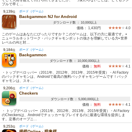
そして大陸を超えて付けられてきましたが、一つ変わらないことは、とてもシン
プルで早く…
9,139
ボード（ゲーム）
位
Backgammon NJ for Android
ダウンロード数 ： 10,000以上
価格：
1,430円
4.0
このゲームはあなたにぴったりですか？このゲームは、以下の方に最適です。•
ニューラルネットワーク・バックギャモンボットの強さを理解している方• 世界
レベルのAIと対…
9,184
ボード（ゲーム）
位
Backgammon
ダウンロード数 ： 10,000,000以上
価格：
無料
4.1
・トップデベロッパー（2011年、2012年、2013年、2015年受賞）・AI Factory
のバックギャモンは、Androidで最高の無料バックギャモンゲームです！バック
ギャモンは、スキ…
9,206
ボード（ゲーム）
位
Checkers
ダウンロード数 ： 5,000,000以上
価格：
無料
4.1
・ トップデベロッパー（2011年、2012年、2013年、2015年受賞）・AI Factory
のCheckersは、Androidでチェッカーをプレイするのに最適な環境を提供しま
す。定番のオープニ…
9,253
ボード（ゲーム）
位
揭棋Online - 暗象棋