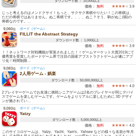
ダウンロード数 ： 10,000以上
価格：
無料
3.9
じっと考えるのはメンドクサイ！もっと、サクサク将棋やりたい！この将棋は、
ただの将棋ではありません。ぬこ将棋です。、、、ぬこ？そう、駒がぬこ(猫)の
将棋なのです。…
9,060
ボード（ゲーム）
位
FILLIT the Abstract Strategy
ダウンロード数 ： 1,000以上
価格：
無料
3.9
！！ネットワーク対戦機能が実装されました！！ゲームマーケット大賞2019にて
優秀賞を受賞したボードゲーム界で注目の国産アブストラクトゲームが遂にアプ
リ化！時間制限…
9,083
ボード（ゲーム）
位
2人用ゲーム - 娯楽
ダウンロード数 ： 50,000,000以上
価格：
無料
4.0
2プレイヤーゲームでお友達に挑戦シニアゲームは2名のプレイヤーが同じデバイ
スでゲームを楽しむゲームです。ゲームをよりリアルに楽しむために 3D デザイ
ンが施されてい…
9,093
ボード（ゲーム）
位
Yatzy
ダウンロード数 ： 5,000,000以上
価格：
無料
4.0
このサイコロゲームは、Yatzy、Yacht、Yam's、Yahsee などの様々な名前が年月