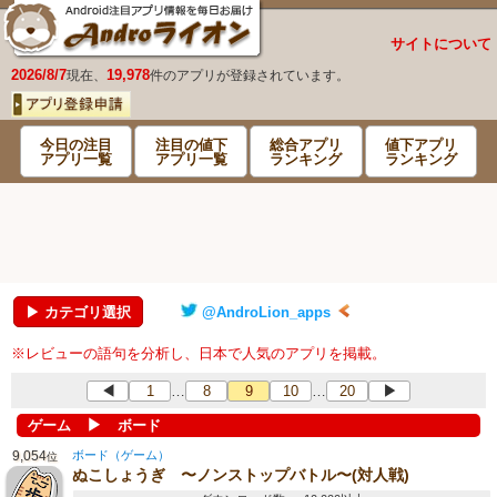
サイトについて
2026/8/7
19,978
現在、
件のアプリが登録されています。
今日の注目
注目の値下
総合アプリ
値下アプリ
アプリ一覧
アプリ一覧
ランキング
ランキング
▶ カテゴリ選択
@AndroLion_apps
※レビューの語句を分析し、日本で人気のアプリを掲載。
◀
1
8
9
10
20
▶
…
…
▶
ゲーム
ボード
9,054
ボード（ゲーム）
位
ぬこしょうぎ 〜ノンストップバトル〜(対人戦)