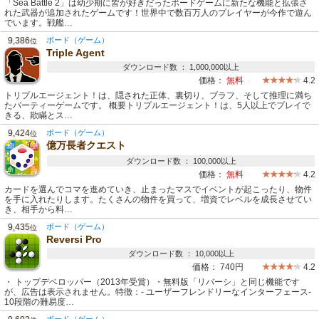
「Sea Battle 2」は幼少期に皆が好きだったボードゲームに新たな機能と拡張さ
れた武器が追加されたゲームです！世界中で数百万人のプレイヤーが今作で遊ん
でいます。戦艦…
9,386
ボード（ゲーム）
位
Triple Agent
ダウンロード数 ： 1,000,000以上
価格：
無料
4.2
トリプルエージェント！は、隠された正体、裏切り、ブラフ、そして推理に満ち
たパーティーゲームです。 概要トリプルエージェント！は、5人以上でプレイで
きる、欺瞞とス…
9,424
ボード（ゲーム）
位
億万長者クエスト
ダウンロード数 ： 100,000以上
価格：
無料
4.2
カードを選んでコマを進めていき、止まったマスでイベントが起こったり、物件
を手に入れたりします。たくさんの物件を買って、増資でレベルを成長させてい
き、相手から料…
9,435
ボード（ゲーム）
位
Reversi Pro
ダウンロード数 ： 10,000以上
価格：
740円
4.2
・ トップデベロッパー（2013年受賞）・無料版「リバーシ」と同じ機能です
が、広告は表示されません。特徴：- ユーザーフレンドリーなインターフェース-
10段階の難易度…