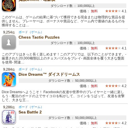
ダウンロード数 ： 100,000以上
価格：
無料
4.1
このゲームは、ゲームの結果に基づいて獲得できる現金または物理的な賞品を提
供しません。プレーヤーは、ボーナスや賞品など、ゲーム内で価値のあるものを
獲得することは…
9,254
ボード（ゲーム）
位
Chess Tactic Puzzles
ダウンロード数 ： 100,000以上
価格：
無料
4.1
このアプリはきっと長く楽しめます！このアプリでは、以下のことができます。-
厳選された20,000種類以上のチェスパズルをプレイ- 画面全体を覆う大きな盤面
を使用- 間違…
9,284
ボード（ゲーム）
位
Dice Dreams™️ ダイスドリームス
ダウンロード数 ： 50,000,000以上
価格：
無料
4.2
Dice Dreamsへようこそ！ Facebookの友達や世界中のプレイヤーと一緒に楽し
もう - 魔法のボードの上でサイコロを転がして、コインをうばって、友達を攻撃
して、大きな王…
9,286
ボード（ゲーム）
位
Sea Battle 2
ダウンロード数 ： 50,000,000以上
価格：
無料
4.2