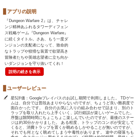
アプリの説明
『Dungeon Warfare 2』は、チャレ
ンジ精神あふれるタワーディフェン
ス戦略ゲーム『Dungeon Warfare』
に続くタイトル。さあ、もう一度ダ
ンジョンの支配者になって、致命的
なトラップや狡猾な装置で欲望高き
冒険者たちや英雄志望者に立ち向か
いダンジョンを守り抜いてくれ！
説明の続きを表示
ユーザーレビュー
星5評価：Googleプレイパスのお試し期間で利用しました。 TDゲー
ムは、自分では普段あまりやらないのですが、ちょうど良い難易度で
面白かったです。 自分のお気に入りの組み合わせで詰まり、別のト
ラップを取り入れたら上手くいく、試行錯誤が楽しいゲームでした。
序盤は隙間時間にちょこちょこ楽しんでいたのですが、最後のステー
ジは約30分かかりました。 ある程度、トラップのコンボが安定して
くると、消費トラップを置くか眺めるしかやることが無いのですが、
それでも何となく眺めてしまう中毒性があります。 途中の寝落ちも