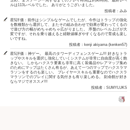
含め、全ステージ一周するまでのプレイ時間は約90時間、最終レベ
ルは113レベルでした。 ありがとうございました。
投稿者：みみ
星5評価：前作はシンプルなゲームでしたが、今作はトラップの強化
を数種類から選択して、またその組み合わせで効果が変わってくるの
で遊び方の幅がめちゃめちゃ広がりました。 序盤のレベル上げが大
変ですが、それを乗り越えると経験値稼ぎやすくなるので育成も楽し
いですね。
投稿者：kenji akiyama (kenken57)
星5評価：神ゲー。 最高のタワーディフェンスゲーム!!! 好きなトラ
ップやスキルを選択し強化していくシステムが非常に自由度が高く飽
きない。 しかもハクスラ要素も非常に高く装備品やレアマップ集め
のためにマップはたくさん有るが、あえて一つのマップでハクスラマ
ラソンをするのも楽しい。 プレイヤースキルも重要なのでハクスラ
マラソンでのプレイに関する気付きも有り楽しめる。 刻命館が好き
ならマジでオススメ!!!
投稿者：SUMYLUKS