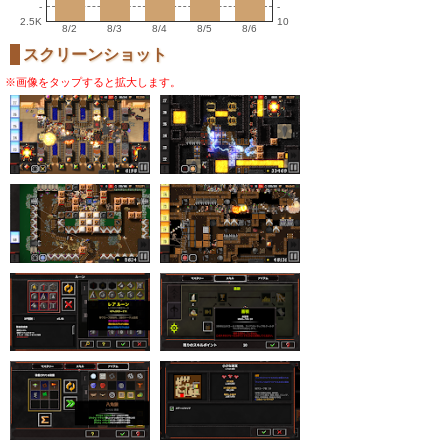
-
-
2.5K
10
8/2
8/3
8/4
8/5
8/6
スクリーンショット
※画像をタップすると拡大します。