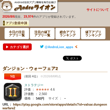
サイトについて
2026/8/6
19,974
現在、
件のアプリが登録されています。
今日の注目
注目の値下
総合アプリ
値下アプリ
アプリ一覧
アプリ一覧
ランキング
ランキング
▶ カテゴリ選択
@AndroLion_apps
ダンジョン・ウォーフェア2
5位
（前回 4位）
※2026/8/6時点
ストラテジー
評価 ：
4.6
評価数 ：
2,560
価格 ：
サイズ ：
－
540円
URL：
https://play.google.com/store/apps/details?id=valsar.dungeon
warfare2