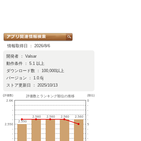
情報取得日 ： 2026/8/6
開発者 ：
Valsar
動作条件 ： 5.1 以上
ダウンロード数 ： 100,000以上
バージョン ： 1.0.6j
ストア更新日 ： 2025/10/13
(評価数)
(順位)
評価数とランキング順位の推移
2.6K
0
-
-
-
-
-
-
2,560
2,560
2,560
2,560
2,560
2,560
2,560
2,560
-
-
2,550
2,550
2,550
5
-
-
-
-
-
-