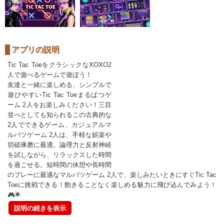
アプリの説明
Tic Tac ToeをクラシックなXOXO2
人で遊べるゲームで遊ぼう！
友達と一緒に楽しめる、シンプルで
遊びやすいTic Tac Toeまるばつゲ
ーム 2人をお楽しみください！三目
並べとしても知られるこの古典的な
2人でできるゲーム、カジュアルマ
ルバツゲーム 2人は、手軽な娯楽や
切磋琢磨に最適。論理力と反射神経
を試しながら、リラックスした時間
を過ごせる。短時間の休憩や長時間
のプレーに最適なマルバツゲーム 2人で、楽しみたいときにすぐTic Tac
Toeに挑戦できる！飽きることなく楽しめる魅力に飛び込んでみよう！
🎮🌟
説明の続きを表示