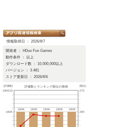
情報取得日 ： 2026/8/7
開発者 ：
HDuo Fun Games
動作条件 ： 以上
ダウンロード数 ： 10,000,000以上
バージョン ： 3.481
ストア更新日 ： 2026/8/6
(評価数)
(順位)
評価数とランキング順位の推移
180010
270
-
-
-
-
-
-
-
-
180K
180K
180K
180K
180K
180K
180K
180K
180K
180K
180K
285
-
-
-
-
-
-