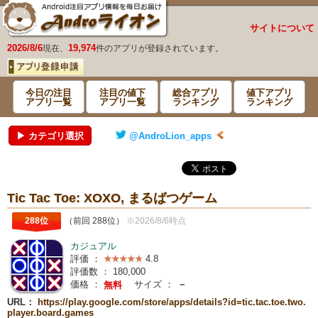
サイトについて
2026/8/6
19,974
現在、
件のアプリが登録されています。
今日の注目
注目の値下
総合アプリ
値下アプリ
アプリ一覧
アプリ一覧
ランキング
ランキング
▶ カテゴリ選択
@AndroLion_apps
Tic Tac Toe: XOXO, まるばつゲーム
288位
（前回 288位）
※2026/8/6時点
カジュアル
評価 ：
4.8
評価数 ：
180,000
価格 ：
サイズ ：
－
無料
URL：
https://play.google.com/store/apps/details?id=tic.tac.toe.two.
player.board.games