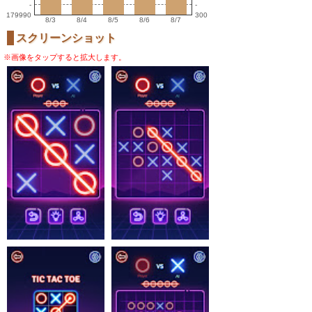
-
-
179990
300
8/3
8/4
8/5
8/6
8/7
スクリーンショット
※画像をタップすると拡大します。