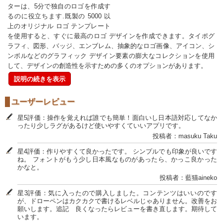
ターは、5分で独自のロゴを作成す
るのに役立ちます.既製の 5000 以
上のオリジナル ロゴ テンプレート
を使用すると、すぐに最高のロゴ デザインを作成できます。タイポグ
ラフィ、図形、バッジ、エンブレム、抽象的なロゴ画像、アイコン、シ
ンボルなどのグラフィック デザイン要素の膨大なコレクションを使用
して、デザインの創造性を示すための多くのオプションがあります。
説明の続きを表示
ユーザーレビュー
星5評価：操作を覚えれば誰でも簡単！面白いし日本語対応してなか
ったり少しラグがあるけど使いやすくていいアプリです。
投稿者：masuku Taku
星4評価：作りやすくて良かったです。 シンプルでも印象が良いです
ね。 フォントがもう少し日本風なものがあったら、かっこ良かった
かなと。
投稿者：藍猫aineko
星3評価：気に入ったので購入しました。コンテンツはいいのです
が、ドローペンはカクカクで書けるレベルじゃありません。改善をお
願いします。追記 良くなったらレビューを書き直します。期待して
います。