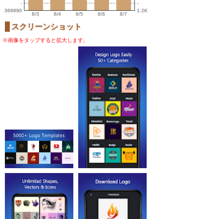
-
-
369990
1.2K
8/3
8/4
8/5
8/6
8/7
スクリーンショット
※画像をタップすると拡大します。