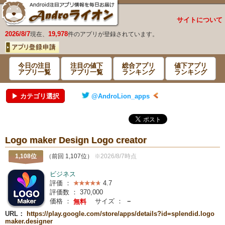
サイトについて
2026/8/7
19,978
現在、
件のアプリが登録されています。
今日の注目
注目の値下
総合アプリ
値下アプリ
アプリ一覧
アプリ一覧
ランキング
ランキング
▶ カテゴリ選択
@AndroLion_apps
Logo maker Design Logo creator
1,108位
（前回 1,107位）
※2026/8/7時点
ビジネス
評価 ：
4.7
評価数 ：
370,000
価格 ：
サイズ ：
－
無料
URL：
https://play.google.com/store/apps/details?id=splendid.logo
maker.designer