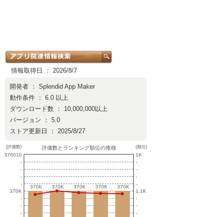
情報取得日 ： 2026/8/7
開発者 ：
Splendid App Maker
動作条件 ： 6.0 以上
ダウンロード数 ： 10,000,000以上
バージョン ： 5.0
ストア更新日 ： 2025/8/27
(評価数)
(順位)
評価数とランキング順位の推移
370010
1K
-
-
-
-
-
-
-
-
370K
370K
370K
370K
370K
370K
370K
370K
370K
370K
370K
1.1K
-
-
-
-
-
-