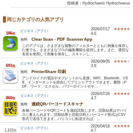
投稿者：Hydrochaeris Hydrochoerus
同じカテゴリの人気アプリ
2026/07/17
ビジネス（アプリ）
186
4.6
位
Clear Scan - PDF Scanner App
無料
このアプリは、さまざまな複数のフィルターとともに画像を保存し
た後でも、さまざまなプロの編集機能を提供します。また、適切な
名前を使用して画像を保存し、スキャンし…
2026/08/05
ビジネス（アプリ）
691
3.9
位
PrinterShare 印刷
無料
アンドロイドの電話やタブレットから直接、WiFi、Bluetooth、US
B、インターネットを経由してプリントアウトできます。書類（P
DF、ワード、エクセル、パワーポイントやそ…
2026/07/26
ビジネス（アプリ）
860
4.7
位
連続QRバーコードスキャナ
無料
各種バーコードやQRコードを連続読取します。読取結果はデバイ
スに蓄えられます。読取結果と読取日時とバーコード形式はCSV
形式で送信できます。パソコンに転送すれば、…
2026/04/18
ビジネス（アプリ）
1,122
4.7
位