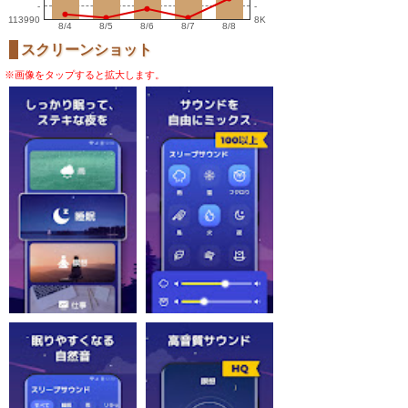
-
-
113990
8K
8/4
8/5
8/6
8/7
8/8
スクリーンショット
※画像をタップすると拡大します。