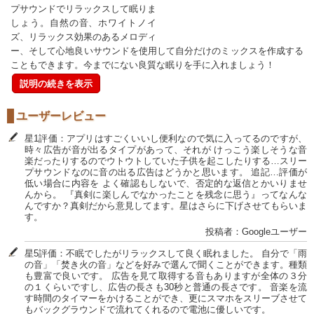
プサウンドでリラックスして眠りま
しょう。自然の音、ホワイトノイ
ズ、リラックス効果のあるメロディ
ー、そして心地良いサウンドを使用して自分だけのミックスを作成する
こともできます。今までにない良質な眠りを手に入れましょう！
説明の続きを表示
ユーザーレビュー
星1評価：アプリはすごくいいし便利なので気に入ってるのですが、
時々広告が音が出るタイプがあって、それが けっこう楽しそうな音
楽だったりするのでウトウトしていた子供を起こしたりする…スリー
プサウンドなのに音の出る広告はどうかと思います。 追記…評価が
低い場合に内容を よく確認もしないで、否定的な返信とかいりませ
んから。 『真剣に楽しんでなかったことを残念に思う』ってなんな
んですか？真剣だから意見してます。星はさらに下げさせてもらいま
す。
投稿者：Googleユーザー
星5評価：不眠でしたがリラックスして良く眠れました。 自分で「雨
の音」「焚き火の音」などを好みで選んで聞くことができます。種類
も豊富で良いです。 広告を見て取得する音もありますが全体の３分
の１くらいですし、広告の長さも30秒と普通の長さです。 音楽を流
す時間のタイマーをかけることができ、更にスマホをスリーブさせて
もバックグラウンドで流れてくれるので電池に優しいです。