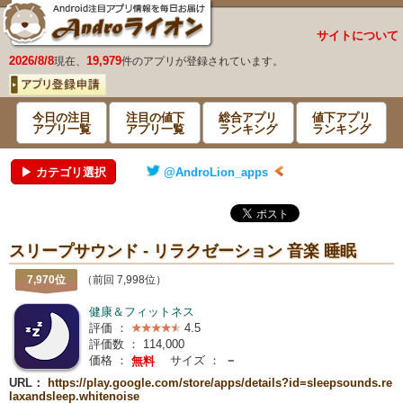
サイトについて
2026/8/8
19,979
現在、
件のアプリが登録されています。
今日の注目
注目の値下
総合アプリ
値下アプリ
アプリ一覧
アプリ一覧
ランキング
ランキング
▶ カテゴリ選択
@AndroLion_apps
スリープサウンド - リラクゼーション 音楽 睡眠
7,970位
（前回 7,998位）
健康＆フィットネス
評価 ：
4.5
評価数 ：
114,000
価格 ：
サイズ ：
－
無料
URL：
https://play.google.com/store/apps/details?id=sleepsounds.re
laxandsleep.whitenoise