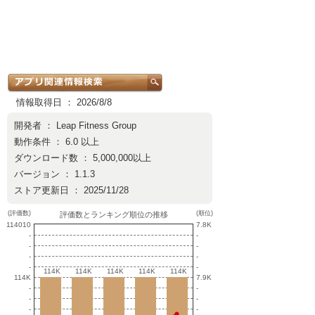
情報取得日 ： 2026/8/8
開発者 ：
Leap Fitness Group
動作条件 ： 6.0 以上
ダウンロード数 ： 5,000,000以上
バージョン ： 1.1.3
ストア更新日 ： 2025/11/28
(評価数)
(順位)
評価数とランキング順位の推移
114010
7.8K
-
-
-
-
-
-
-
-
114K
114K
114K
114K
114K
114K
114K
114K
114K
114K
114K
7.9K
-
-
-
-
-
-