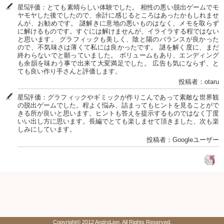
星5評価：とても素晴らしい体験でした。 相性の悪い脱出ゲームでモ
ヤモヤした後でしたので、余計に感じるところはあったかもしれませ
んが、お勧めです。 謎解きに意地の悪いものはなく、メモを取らず
に解けるものです。すぐには解けませんが、イライラする程ではない
と思います。 グラフィックも美しく、陰と陽のバランスが良かった
ので、不気味さは薄くて私には良かったです。 謎を解く度に、まだ
終わらないでと願っていました。 ボリュームもあり、エンディング
も余韻を味わう事で出来て大変満足でした。 広告も気にならず、と
ても良い作り手さんと評価します。
投稿者：otaru
星5評価：グラフィックやギミックが作りこんであって素敵な世界観
の脱出ゲームでした。程よく悩み、詰まってもヒントを見ることがで
きる所が良いと思います。ヒントも答えを提示するものではなく丁度
いい出し方に思います。長編でとても楽しませて頂きました、次も楽
しみにしています。
投稿者：Googleユーザー
Copyright© 2012 AndroLion. All Rights Reserved.