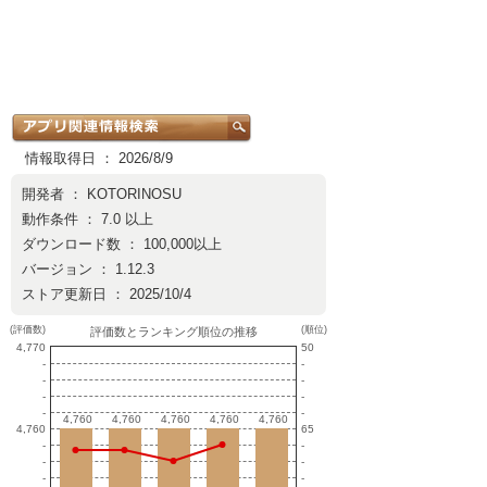
情報取得日 ： 2026/8/9
開発者 ：
KOTORINOSU
動作条件 ： 7.0 以上
ダウンロード数 ： 100,000以上
バージョン ： 1.12.3
ストア更新日 ： 2025/10/4
(評価数)
(順位)
評価数とランキング順位の推移
4,770
50
-
-
-
-
-
-
-
-
4,760
4,760
4,760
4,760
4,760
4,760
4,760
4,760
4,760
4,760
4,760
65
-
-
-
-
-
-