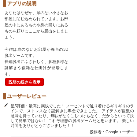
アプリの説明
あなたはなぜか、扉のない小さなお
部屋に閉じ込められています。お部
屋の中にあるものや身の回りにある
ものを頼りにここから脱出をしまし
ょう。
今作は扉のないお部屋が舞台の3D
脱出ゲームです。
長編脱出にふさわしく、多種多様な
謎解きや複雑な仕掛けが登場しま
す。
説明の続きを表示
ユーザーレビュー
星5評価：最高に爽快でした！ ノーヒントで辿り着けるギリギリのラ
インで、ストレスなく謎解きに専念できました。 アイテムが複数の
意味を持っていたり、無駄がなくこじつけもなく、だからといって決
して簡単ではない！ これぞ理想の脱出ゲームだと思います。 楽しい
時間をありがとうございました！！
投稿者：Googleユーザー