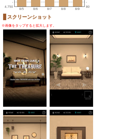
-
-
4,750
80
8/5
8/6
8/7
8/8
8/9
スクリーンショット
※画像をタップすると拡大します。