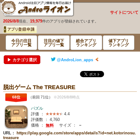
サイトについて
2026/8/8
19,979
現在、
件のアプリが登録されています。
今日の注目
注目の値下
総合アプリ
値下アプリ
アプリ一覧
アプリ一覧
ランキング
ランキング
▶ カテゴリ選択
@AndroLion_apps
脱出ゲーム The TREASURE
68位
（前回 71位）
※2026/8/8時点
パズル
評価 ：
4.4
評価数 ：
4,760
価格 ：
サイズ ：
－
無料
URL：
https://play.google.com/store/apps/details?id=net.kotorinosu.
treasure