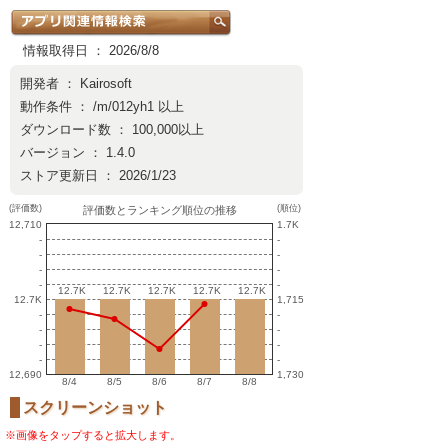
情報取得日 ： 2026/8/8
開発者 ：
Kairosoft
動作条件 ： /m/012yh1 以上
ダウンロード数 ： 100,000以上
バージョン ： 1.4.0
ストア更新日 ： 2026/1/23
(評価数)
(順位)
評価数とランキング順位の推移
12,710
1.7K
-
-
-
-
-
-
-
-
12.7K
12.7K
12.7K
12.7K
12.7K
12.7K
12.7K
12.7K
12.7K
12.7K
12.7K
1,715
-
-
-
-
-
-
-
-
12,690
1,730
8/4
8/5
8/6
8/7
8/8
スクリーンショット
※画像をタップすると拡大します。