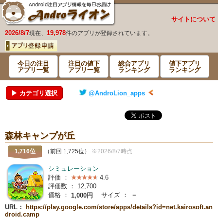
サイトについて
2026/8/7
19,978
現在、
件のアプリが登録されています。
今日の注目
注目の値下
総合アプリ
値下アプリ
アプリ一覧
アプリ一覧
ランキング
ランキング
▶ カテゴリ選択
@AndroLion_apps
森林キャンプが丘
1,716位
（前回 1,725位）
※2026/8/7時点
シミュレーション
評価 ：
4.6
評価数 ：
12,700
価格 ：
サイズ ：
－
1,000円
URL：
https://play.google.com/store/apps/details?id=net.kairosoft.an
droid.camp