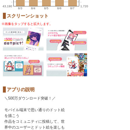
-
-
43,190
1,720
8/3
8/4
8/5
8/6
8/7
スクリーンショット
※画像をタップすると拡大します。
アプリの説明
＼500万ダウンロード突破！／
モバイル端末で思い通りのドット絵
を描こう
作品をコミュニティに投稿して、世
界中のユーザーとドット絵を楽しも