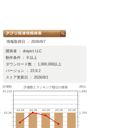
情報取得日 ： 2026/8/7
開発者 ：
dotpict LLC
動作条件 ： 9 以上
ダウンロード数 ： 1,000,000以上
バージョン ： 23.9.2
ストア更新日 ： 2026/8/1
(評価数)
(順位)
評価数とランキング順位の推移
43,210
1,690
-
-
-
-
-
-
-
-
43.2K
43.2K
43.2K
43.2K
43.2K
43.2K
43.2K
43.2K
43.2K
43.2K
43.2K
1,705
-
-
-
-
-
-