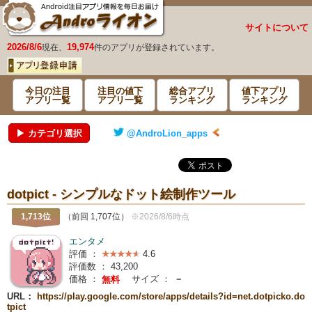
サイトについて
2026/8/6
19,974
現在、
件のアプリが登録されています。
今日の注目
注目の値下
総合アプリ
値下アプリ
アプリ一覧
アプリ一覧
ランキング
ランキング
▶ カテゴリ選択
@AndroLion_apps
dotpict - シンプルなドット絵制作ツール
1,713位
（前回 1,707位）
※2026/8/6時点
エンタメ
評価 ：
4.6
評価数 ：
43,200
価格 ：
サイズ ：
－
無料
URL：
https://play.google.com/store/apps/details?id=net.dotpicko.do
tpict