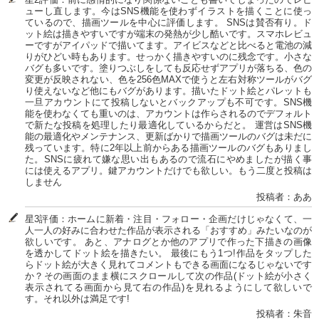
ューし直します。今はSNS機能を使わずイラストを描くことに使っ
ているので、描画ツールを中心に評価します。 SNSは賛否有り。ド
ット絵は描きやすいですが端末の発熱が少し酷いです。スマホレビュ
ーですがアイパッドで描いてます。アイビスなどと比べると電池の減
りがひどい時もあります。せっかく描きやすいのに残念です。小さな
バグも多いです。塗りつぶしをしても反応せずアプリが落ちる、色の
変更が反映されない、色を256色MAXで使うと左右対称ツールがバグ
り使えないなど他にもバグがあります。描いたドット絵とパレットも
一旦アカウントにて投稿しないとバックアップも不可です。SNS機
能を使わなくても重いのは、アカウントは作らされるのでデフォルト
で新たな投稿を処理したり最適化しているからだと。 運営はSNS機
能の最適化やメンテナンス、更新ばかりで描画ツールのバグは未だに
残っています。特に2年以上前からある描画ツールのバグもありまし
た。SNSに疲れて嫌な思い出もあるので流石にやめましたが描く事
には使えるアプリ。鍵アカウントだけでも欲しい。もう二度と投稿は
しません
投稿者：ああ
星3評価：ホームに新着・注目・フォロー・企画だけじゃなくて、一
人一人の好みに合わせた作品が表示される「おすすめ」みたいなのが
欲しいです。 あと、アナログとか他のアプリで作った下描きの画像
を透かしてドット絵を描きたい。 最後にもう1つ!作品をタップした
らドット絵が大きく見れてコメントもできる画面になるじゃないです
か？その画面のまま横にスクロールして次の作品(ドット絵が小さく
表示されてる画面から見て右の作品)を見れるようにして欲しいで
す。それ以外は満足です!
投稿者：朱音