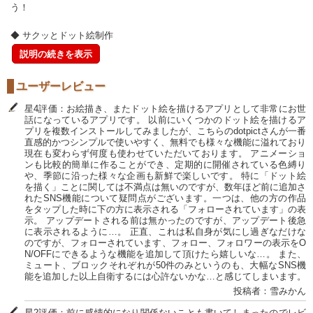
う！
◆ サクッとドット絵制作
説明の続きを表示
ユーザーレビュー
星4評価：お絵描き、またドット絵を描けるアプリとして非常にお世
話になっているアプリです。 以前にいくつかのドット絵を描けるア
プリを複数インストールしてみましたが、こちらのdotpictさんが一番
直感的かつシンプルで使いやすく、無料でも様々な機能に溢れており
現在も変わらず何度も使わせていただいております。 アニメーショ
ンも比較的簡単に作ることができ、定期的に開催されている色縛り
や、季節に沿った様々な企画も新鮮で楽しいです。 特に「ドット絵
を描く」ことに関しては不満点は無いのですが、数年ほど前に追加さ
れたSNS機能について疑問点がございます。一つは、他の方の作品
をタップした時に下の方に表示される「フォローされています」の表
示。 アップデートされる前は無かったのですが、アップデート後急
に表示されるように…。 正直、これは私自身が気にし過ぎなだけな
のですが、フォローされています、フォロー、フォロワーの表示をO
N/OFFにできるような機能を追加して頂けたら嬉しいな…。 また、
ミュート、ブロックそれぞれが50件のみというのも、大幅なSNS機
能を追加した以上自衛するには心許ないかな…と感じてしまいます。
投稿者：雪みかん
星2評価：前に感情的になり関係ないことも書いてしまったのでレビ