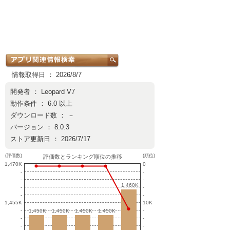
情報取得日 ： 2026/8/7
開発者 ：
Leopard V7
動作条件 ： 6.0 以上
ダウンロード数 ： －
バージョン ： 8.0.3
ストア更新日 ： 2026/7/17
(評価数)
(順位)
評価数とランキング順位の推移
1,470K
0
-
-
-
-
1,460K
1,460K
-
-
-
-
1,455K
10K
-
-
1,450K
1,450K
1,450K
1,450K
1,450K
1,450K
1,450K
1,450K
-
-
-
-