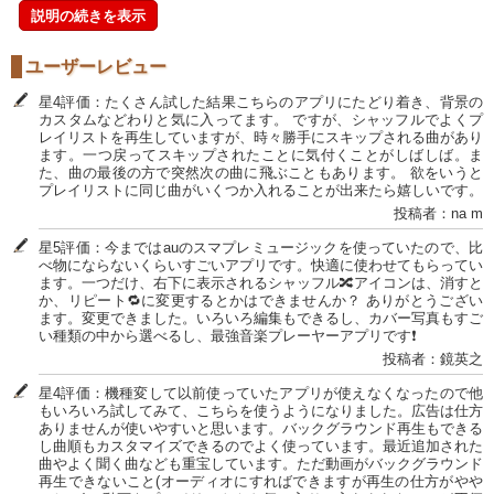
説明の続きを表示
ユーザーレビュー
星4評価：たくさん試した結果こちらのアプリにたどり着き、背景の
カスタムなどわりと気に入ってます。 ですが、シャッフルでよくプ
レイリストを再生していますが、時々勝手にスキップされる曲があり
ます。一つ戻ってスキップされたことに気付くことがしばしば。ま
た、曲の最後の方で突然次の曲に飛ぶこともあります。 欲をいうと
プレイリストに同じ曲がいくつか入れることが出来たら嬉しいです。
投稿者：na m
星5評価：今まではauのスマプレミュージックを使っていたので、比
べ物にならないくらいすごいアプリです。快適に使わせてもらってい
ます。一つだけ、右下に表示されるシャッフル🔀アイコンは、消すと
か、リピート🔁に変更するとかはできませんか？ ありがとうござい
ます。変更できました。いろいろ編集もできるし、カバー写真もすご
い種類の中から選べるし、最強音楽プレーヤーアプリです❗
投稿者：鏡英之
星4評価：機種変して以前使っていたアプリが使えなくなったので他
もいろいろ試してみて、こちらを使うようになりました。広告は仕方
ありませんが使いやすいと思います。バックグラウンド再生もできる
し曲順もカスタマイズできるのでよく使っています。最近追加された
曲やよく聞く曲なども重宝しています。ただ動画がバックグラウンド
再生できないこと(オーディオにすればできますが再生の仕方がやや