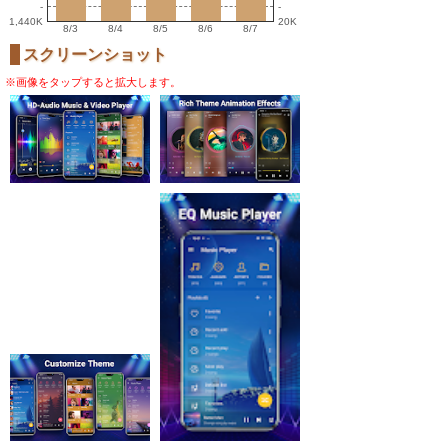
-
-
1,440K
20K
8/3
8/4
8/5
8/6
8/7
スクリーンショット
※画像をタップすると拡大します。