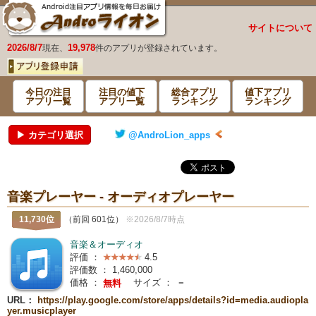
サイトについて
2026/8/7
19,978
現在、
件のアプリが登録されています。
今日の注目
注目の値下
総合アプリ
値下アプリ
アプリ一覧
アプリ一覧
ランキング
ランキング
▶ カテゴリ選択
@AndroLion_apps
音楽プレーヤー - オーディオプレーヤー
11,730位
（前回 601位）
※2026/8/7時点
音楽＆オーディオ
評価 ：
4.5
評価数 ：
1,460,000
価格 ：
サイズ ：
－
無料
URL：
https://play.google.com/store/apps/details?id=media.audiopla
yer.musicplayer