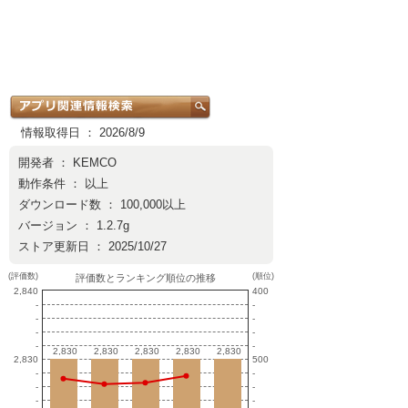
情報取得日 ： 2026/8/9
開発者 ：
KEMCO
動作条件 ： 以上
ダウンロード数 ： 100,000以上
バージョン ： 1.2.7g
ストア更新日 ： 2025/10/27
(評価数)
(順位)
評価数とランキング順位の推移
2,840
400
-
-
-
-
-
-
-
-
2,830
2,830
2,830
2,830
2,830
2,830
2,830
2,830
2,830
2,830
2,830
500
-
-
-
-
-
-