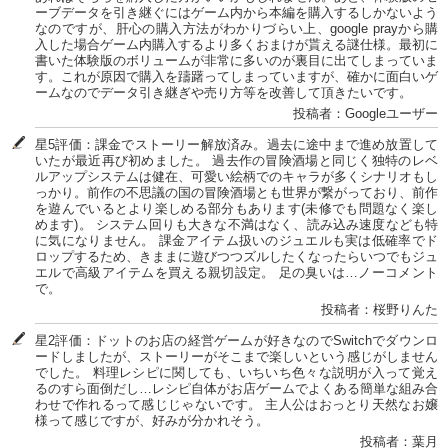
ーブデータを引き継ぐにはゲーム内から本編を購入するしかないよう
なのですが、肝心の購入方法がわかりづらい上、google prayから購
入した場合ゲーム内購入するより多くおまけが貰える謎仕様。最初に
書いた体験版のボリュームが非常に多いのが裏目に出てしまっていま
す。これが原因で購入を躊躇ってしまっていますが、確かに面白いゲ
ームなのでデータ引き継ぎや売り方等を改善して頂きたいです。
投稿者：Googleユーザー
星5評価：課金でストーリー解放済み。過去に途中まで進め放置して
いたが最近再び初めました。 過去作の冒険酒場と同じく独特のレベ
ルアップシステムは健在、可愛い絵柄でのキャラが多くシナリオもし
っかり。前作の不思議の国の冒険酒場とも世界が繋がっており、前作
を遊んでいるとより楽しめる部分もあります(未修でも問題なく楽し
めます)。 システム回りも大きな不満はなく、読み込み速度なども特
に気になりません。 課金アイテム扱いのジュエルも実は低確率でド
ロップするため、きままに遊びつつズルしたくなったらいつでもジュ
エルで高級アイテムを買える親切設定。 足の臭いは…ノーコメント
で。
投稿者：桜野りんた
星2評価：ドットのお店の経営ゲームが好きなのでSwitchでダウンロ
ードしましたが、ストーリーがそこまで楽しいという感じがしません
でした。 料理レシピに関しても、いちいち色々な説明が入って覚え
るのすら面倒だし…レシピ自体がお店ゲームでよくある簡単な組み合
わせで作れるって感じじゃないです。 主人公はおっとり天然なお嬢
様って感じですが、好みが分かれそう。
投稿者：葉月