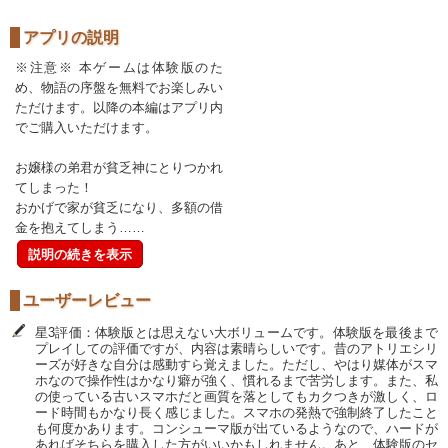
アプリの説明
※注意※ 本ゲームは体験版のた
め、物語の序盤を無料でお楽しみい
ただけます。以降の本編はアプリ内
でご購入いただけます。
お嬢様の弟君が貧乏神にとりつかれ
てしまった！
おかげで家が貧乏になり、多額の借
金を抱えてしまう……
説明の続きを表示
ユーザーレビュー
星3評価：体験版とは思えない大ボリュームです。体験版を最後まで
プレイしての評価ですが、内容は素晴らしいです。昔のアトリエシリ
ーズが好きな自分は感動すら覚えました。ただし、やはり媒体がスマ
ホなので操作性はかなり癖が強く、慣れるまで苦労します。また、私
の使っている古いスマホだと画質を落としてもカクつきが激しく、ロ
ード時間もかなり長く感じました。スマホの発熱で強制終了したこと
も何度かあります。コンシューマ版が出ているようなので、ハードが
あればそちらを購入した方がいいかもしれません。あと、体験版のセ