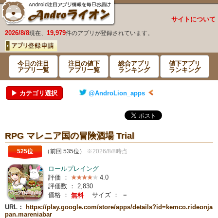
サイトについて
2026/8/8
19,979
現在、
件のアプリが登録されています。
今日の注目
注目の値下
総合アプリ
値下アプリ
アプリ一覧
アプリ一覧
ランキング
ランキング
▶ カテゴリ選択
@AndroLion_apps
RPG マレニア国の冒険酒場 Trial
525位
（前回 535位）
※2026/8/8時点
ロールプレイング
評価 ：
4.0
評価数 ：
2,830
価格 ：
サイズ ：
－
無料
URL：
https://play.google.com/store/apps/details?id=kemco.rideonja
pan.mareniabar