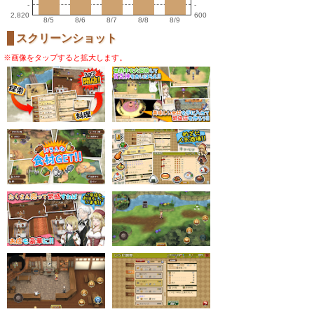
-
-
2,820
600
8/5
8/6
8/7
8/8
8/9
スクリーンショット
※画像をタップすると拡大します。