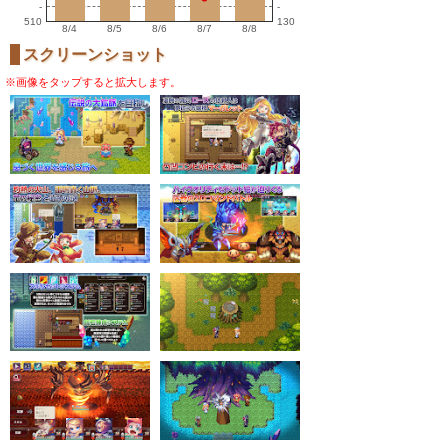
-
-
510
130
8/4
8/5
8/6
8/7
8/8
スクリーンショット
※画像をタップすると拡大します。