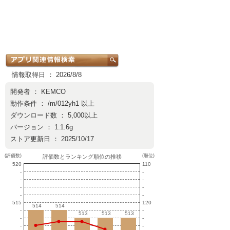
情報取得日 ： 2026/8/8
開発者 ：
KEMCO
動作条件 ： /m/012yh1 以上
ダウンロード数 ： 5,000以上
バージョン ： 1.1.6g
ストア更新日 ： 2025/10/17
(評価数)
(順位)
評価数とランキング順位の推移
520
110
-
-
-
-
-
-
-
-
515
120
514
514
514
514
-
-
513
513
513
513
513
513
-
-
-
-