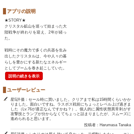
アプリの説明
★STORY★
クリスタル鉱山を巡って始まった大
陸戦争が終わりを迎え、2年が経っ
た。
戦時にその魔力で多くの兵器を生み
出したクリスタルは、今や人々の暮
らしを豊かにする新たなエネルギー
としてブームを巻き起こしていた。
説明の続きを表示
ユーザーレビュー
星5評価：セール時に買いました。クリアまで私は15時間くらいかか
りました。面白いですね。ラスボス戦前にちょっとレベル上げ過ぎま
した（Lv.76が適正なんですかね？）。個人的に属性状態異常剥がす
攻撃技とランプが分からなくてちょっと詰まりましたが、スムーズに
進められると思います。
投稿者：Harumasa Tanaka