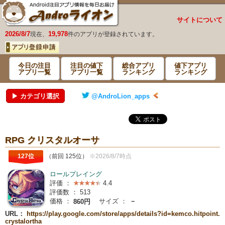
サイトについて
2026/8/7
19,978
現在、
件のアプリが登録されています。
今日の注目
注目の値下
総合アプリ
値下アプリ
アプリ一覧
アプリ一覧
ランキング
ランキング
▶ カテゴリ選択
@AndroLion_apps
RPG クリスタルオーサ
127位
（前回 125位）
※2026/8/7時点
ロールプレイング
評価 ：
4.4
評価数 ：
513
価格 ：
サイズ ：
－
860円
URL：
https://play.google.com/store/apps/details?id=kemco.hitpoint.
crystalortha