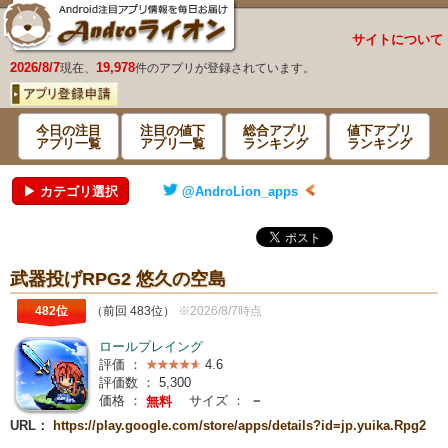
サイトについて
2026/8/7
19,978
現在、
件のアプリが登録されています。
今日の注目
注目の値下
総合アプリ
値下アプリ
アプリ一覧
アプリ一覧
ランキング
ランキング
▶ カテゴリ選択
@AndroLion_apps
武器投げRPG2 悠久の空島
482位
（前回 483位）
※2026/8/7時点
ロールプレイング
評価 ：
4.6
評価数 ：
5,300
価格 ：
サイズ ：
－
無料
URL：
https://play.google.com/store/apps/details?id=jp.yuika.Rpg2