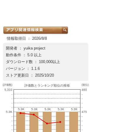
情報取得日 ： 2026/8/8
開発者 ：
yuika project
動作条件 ： 5.0 以上
ダウンロード数 ： 100,000以上
バージョン ： 1.1.6
ストア更新日 ： 2025/10/20
(評価数)
(順位)
評価数とランキング順位の推移
5,310
460
-
-
-
-
-
-
-
-
5.3K
5.3K
5.3K
5.3K
5.3K
5.3K
5.3K
5.3K
5.3K
5.3K
5.3K
475
-
-
-
-
-
-
-
-