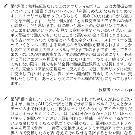
星4評価：無料&広告なしでこのクオリティ&ボリュームは大盤振る舞
いといっても過言ではないレベル。1を楽しめた方ならおすすめで
す。ストーリーも繋がっているらしく、初めての方は必ず1から遊ぶ
ことを推奨します。 ただ、個人的に1と同様交換屋のアイテムの価格
が調整不足だと思います。特に酷いと思ったのが熟練リングであり、
ジュエル140個というのが初見では意味不明なぐらい高いと思い、裏
ボス撃破まで遊んでも、なぜここまで高いのか全く理解できません。
もう古いゲームなので攻略という名のネタバレを。 ストーリーを進
めていくとレベル差による熟練度の成長の制限が撤廃されます。しか
し各仲間の熟練度の最大レベルは最後まで5のままです。そして各ク
エストのボスが超低確率で落とす赤箱の中身がほぼ必須になり、必然
的に同じクエストを周回することになります。 つまり、縛りプレイ
でもしない限り、嫌でも仲間全員の熟練度は限界まで成長します。な
ので、完全クリア後の図鑑埋めに突入するまでは、熟練リングは絶対
に交換してはいけません。仮にゲーム開始時に課金していの一番に交
換したとしても、あっという間にアイテム欄の肥やしになってしまい
ます。
投稿者：Ezi Jotzja
星5評価：楽しい。シンプルに好き。人それぞれやり方があると思い
ますが、自分はALL弓矢一択と防御でサポ回復レベル３でなんとかス
テージ３まで行けました、後はゆっくりやろうかな アイテム売りだ
けはちょっとめんどくさい。 はじめは分からなかったけど、ゆっく
りキャラを覗いてください、最初何処に（熟練）時間をかけるかでだ
いぶ攻略しやすくなるか気づくかが鍵かな…… 最初のクエストレベ
ル４を周回で熟練…… 赤石で交換出来るスタミナ増加アイテムは最
後の方で交換した方が吉 考えてそれ以外を選択するとやや楽になる