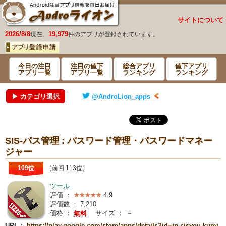
サイトについて
2026/8/8
19,979
現在、
件のアプリが登録されています。
今日の注目
注目の値下
総合アプリ
値下アプリ
アプリ一覧
アプリ一覧
ランキング
ランキング
▶ カテゴリ選択
@AndroLion_apps
SIS-パス管理 : パスワード管理・パスワードマネー
ジャー
109位
（前回 113位）
ツール
評価 ：
4.9
評価数 ：
7,210
価格 ：
サイズ ：
－
無料
URL：
https://play.google.com/store/apps/details?id=jp.sisyou.kumi