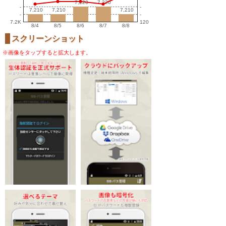
7,220
7,220
7,220
7,220
-
-
7,210
7,210
7,210
7,210
7,210
7,210
-
-
7.2K
120
8/4
8/5
8/6
8/7
8/8
スクリーンショット
※画像をタップすると拡大します。