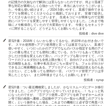
の記憶力の欠如なので解決には至らなかったのですが、何より迅速丁
寧な対応が素晴らしく心強かったです。本当にありがとうございまし
た。今後も使い続けます。 ／2024.5使いやすく、直感で操作できる
アプリを開発してくださり心より感謝しております。 安価で提供し
てくださりありがとうございます。 生成＆コピーが簡単なので定期
的にパスワードを変更しやすく管理しやすくなりました。これまで地
味にメモ帳保存していたので大変助かります。 今後ともセキュリテ
ィに関することなど、どうぞよろしくお願いいたします。
投稿者：dive dive
星5評価：2016年くらいから使ってるかな。約10年のお付き合いで
す。 スマホ使用歴≒アプリ使用歴と言っては過言ではない。 直感で
使いやすく、いつだったかのアプデでなんのパスか指定する用のアイ
コンの量も増えてとても便利に感じている。カラバリもあって気分で
少しだけ仕様を変えられて良い。バックアップも取りやすくて、パス
ワードのフォルダ分けも全然上限が無くて、自分のフォルダなんて現
在15種類もある。仕事や私生活がごちゃ混ぜでも、フォルダ分けが
できる上に検索機能もある。アプリログインに生体認証使えるのもあ
りがたい。どこを取っても便利の一言。 パスワード管理アプリは浮
気したことない。 また10年後までよろしくお願いします！
投稿者：syrup
星5評価：つい最近機種変しましたが、かなりスムーズにデータ移行
できました。このアプリがないとやっていけません...！ ちょっと気
になったのですが、「①アプリ使用→②アプリを終了せずホームボタ
ン等で別の画面へ遷移→③起動中アプリの一覧から再度このアプリを
開く」という操作をした場合、これまでの機種だと必ず③で再度パス