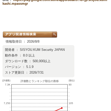
kashi.mpassmgr
情報取得日 ： 2026/8/8
開発者 ：
SISYOU.KUM Security JAPAN
動作条件 ： 8.0 以上
ダウンロード数 ： 500,000以上
バージョン ： 5.1.9
ストア更新日 ： 2026/7/31
(評価数)
(順位)
評価数とランキング順位の推移
7.3K
90
-
-
-
-
-
-
-
-
7,250
105
-
-
-
-