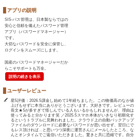
アプリの説明
SIS-パス管理は、日本製ならではの
安心と信頼を備えたパスワード管理
アプリ（パスワードマネージャー）
です。
大切なパスワードを安全に保管し、
ログインをスムーズにします。
国産のパスワードマネージャーだか
らこそサポートも万全。
説明の続きを表示
ユーザーレビュー
星5評価：2026.5課金し始めて1年経ちました。この物価高のなか値
上げもせずに本当にありがとうございます。大好きです。レビューの
長文★5が多すぎて怪しんでいる人もいるかもしれませんが、理由は
使ってみると分かります笑 ／2025.5スマホ本体がいきなり初期化す
るというトラブルに見舞われました。クラウド上の自動バックアップ
ファイルのダウンロードに必要なパスワードが思い出せず、翌日にで
もレス頂ければ…と思いつつ深夜に運営さんにメールしたところ、な
んとオンタイムでご返信いただきました。驚きと共に恐縮です。自分