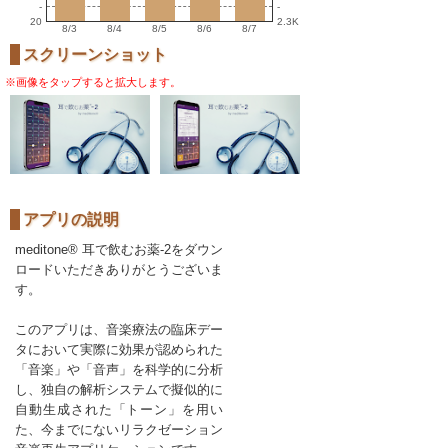
-
-
20
2.3K
8/3
8/4
8/5
8/6
8/7
スクリーンショット
※画像をタップすると拡大します。
アプリの説明
meditone® 耳で飲むお薬-2をダウン
ロードいただきありがとうございま
す。
このアプリは、音楽療法の臨床デー
タにおいて実際に効果が認められた
「音楽」や「音声」を科学的に分析
し、独自の解析システムで擬似的に
自動生成された「トーン」を用い
た、今までにないリラクゼーション