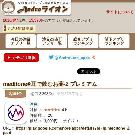
サイトについて
2026/8/7
19,978
現在、
件のアプリが登録されています。
今日の注目
注目の値下
総合アプリ
値下アプリ
アプリ一覧
アプリ一覧
ランキング
ランキング
▶ カテゴリ選択
@AndroLion_apps
meditone®耳で飲むお薬-2 プレミアム
2,196位
（前回 2,208位）
※2026/8/7時点
医療
評価 ：
4.6
評価数 ：
26
価格 ：
サイズ ：
－
1,000円
URL：
https://play.google.com/store/apps/details?id=jp.meditone_2.
paid