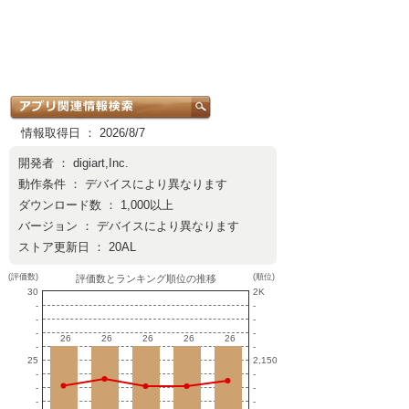
情報取得日 ： 2026/8/7
開発者 ：
digiart,Inc.
動作条件 ： デバイスにより異なります
ダウンロード数 ： 1,000以上
バージョン ： デバイスにより異なります
ストア更新日 ： 20AL
(評価数)
(順位)
評価数とランキング順位の推移
30
2K
-
-
-
-
-
-
26
26
26
26
26
26
26
26
26
26
-
-
25
2,150
-
-
-
-
-
-