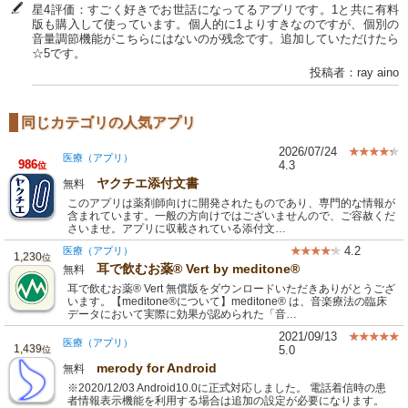
星4評価：すごく好きでお世話になってるアプリです。1と共に有料
版も購入して使っています。個人的に1よりすきなのですが、個別の
音量調節機能がこちらにはないのが残念です。追加していただけたら
☆5です。
投稿者：ray aino
同じカテゴリの人気アプリ
2026/07/24
医療（アプリ）
986
4.3
位
ヤクチエ添付文書
無料
このアプリは薬剤師向けに開発されたものであり、専門的な情報が
含まれています。一般の方向けではございませんので、ご容赦くだ
さいませ。アプリに収載されている添付文…
4.2
医療（アプリ）
1,230
位
耳で飲むお薬® Vert by meditone®
無料
耳で飲むお薬® Vert 無償版をダウンロードいただきありがとうござ
います。【meditone®について】meditone® は、音楽療法の臨床
データにおいて実際に効果が認められた「音…
2021/09/13
医療（アプリ）
1,439
5.0
位
merody for Android
無料
※2020/12/03 Android10.0に正式対応しました。 電話着信時の患
者情報表示機能を利用する場合は追加の設定が必要になります。