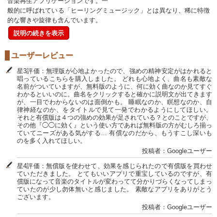
音楽再生アプリケーションです。一
般的に呼ばれている「ヒーリングミュージック」とは異なり、稀に特徴
的な響きや旋律も含んでいます。
説明の続きを表示
ユーザーレビュー
星3評価：無理版が心地よかったので、強めの精神安定がはかれると
唱っているこちらを購入しました。 どれも心地よく、曲名も素敵な
名前がついていますが、無料版のように、何に効く曲なのか見てすぐ
わかるといいのに。曲名をクリックすると確かに説明文が出てきます
が、一目でわからないのは面倒かも。 睡眠なのか、瞑想なのか、自
律神経なのか、をタイトルで見て一発でわかるようにしてほしい。
それと有償版は４つの強めの効果が足されている？とのことですが、
その他『◯◯に効く』という使い方であれば無料版の方がむしろ揃っ
ていてニーズがある気がする… 有償なのだから、もうすこし深いも
のを多く入れてほしい。
投稿者：Googleユーザー
星4評価：無償版を使わせて、効果を感じられたので有償版を買わせ
ていただきました。 とてもいいアプリで重宝しているのですが、有
償版になって音楽のタイトルが変わってて分かりづらくなってしまっ
ていたのが少し勿体無いと感じました。 素敵なアプリをありがとう
ございます。
投稿者：Googleユーザー