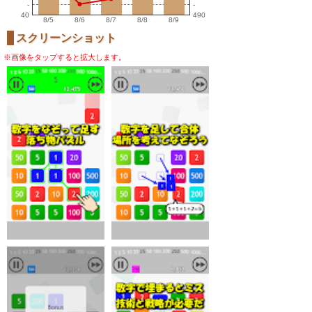
-
-
40
490
8/5
8/6
8/7
8/8
8/9
スクリーンショット
※画像をタップすると拡大します。