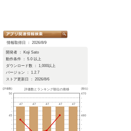
情報取得日 ： 2026/8/9
開発者 ：
Koji Sato
動作条件 ： 5.0 以上
ダウンロード数 ： 1,000以上
バージョン ： 1.2.7
ストア更新日 ： 2026/8/6
(評価数)
(順位)
評価数とランキング順位の推移
50
470
-
-
-
-
47
47
47
47
47
47
47
47
47
47
-
-
-
-
45
480
-
-
-
-
-
-