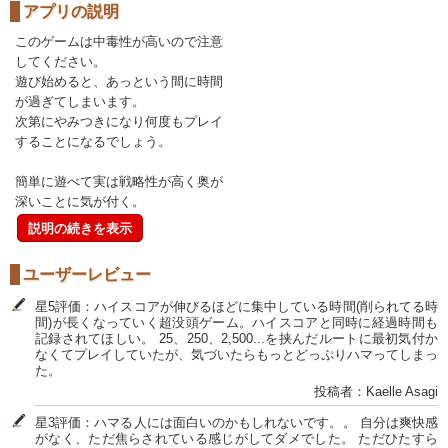
アプリの説明
このゲームは中毒性が高いので注意
してください。
遊び始めると、あっという間に時間
が過ぎてしまいます。
次第にやみつきになり何度もプレイ
することになるでしょう。
簡単に遊べて実は戦略性が高く奥が
深いことに気が付く。
説明の続きを表示
ユーザーレビュー
星5評価：ハイスコアが伸びるほどに集中している時間(削られてる時
間)が長くなっていく超没頭ゲーム。ハイスコアと同時に経過時間も
記録されてほしい。 25、250、2,500...を挟んだルートに最初気付か
なくてプレイしていたが、気づいたらもっとどっぷりハマってしまっ
た。
投稿者：Kaelle Asagi
星3評価：ハマる人には面白いのかもしれないです。。 自分は爽快感
がなく、ただ焦らされている感じがしてダメでした。 ただひたすら