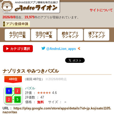
サイトについて
2026/8/8
19,979
現在、
件のアプリが登録されています。
今日の注目
注目の値下
総合アプリ
値下アプリ
アプリ一覧
アプリ一覧
ランキング
ランキング
▶ カテゴリ選択
@AndroLion_apps
ナゾリタス やみつきパズル
480位
（前回 487位）
※2026/8/8時点
パズル
評価 ：
4.6
評価数 ：
47
価格 ：
サイズ ：
－
無料
URL：
https://play.google.com/store/apps/details?id=jp.kojisato1105.
nazoritas