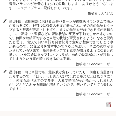
音量バランスが改善されたので星5にします。ありがとうございま
す！ スタディプラスに記録しにくいです。
投稿者：ん“よ”よ
星5評価：選択問題における正答パターンが複数ありランダムで表示
が変わる点や、解答後に複数の例文が表示され、その内の単語をタッ
プすると辞書が表示される点や、多くの単語を登録できる点が素晴ら
しい。 習得中・習得などの習熟状態の変更が手動でしか出来ないの
で、何回か連続正答すると自動で状態が変更されるようになると便利
だと思う。 覚えて無い単語も発音記号で意味が想像できてしまう事
があるので、発音記号を隠す事ができると尚よい。 単語の意味が表
示されている状態で、単語をタップでも意味が隠れるようになると尚
良い。○×を普通にタップしたつもりが、画面の反対端に○×が移動し
てしまうという事が時々起きるのは不満。
投稿者：Googleユーザー
星5評価：同じ単語でも、選択肢が変わっていたり、何度も出題され
たりするので、「ぱっ」っと見ただけでは同じ単語だとは気づきにく
く、何度も繰り返すので多少、大変で時間がかかるかもしれません
が、どんどんわかる問題が増えていくので、解いていてとても楽しい
です！！！
投稿者：Googleユーザー