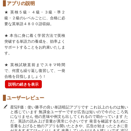
アプリの説明
★ 英検５級・４級・３級・準２
級・２級のレベルごとに、合格に必
要な英単語４８００語収録。
★ 本当に身に着く学習方法で英検
突破する単語力の養成を、効率よく
サポートすることをお約束いたしま
す。
★ 英検試験直前までスキマ時間
で、何度も繰り返し復習して、一発
合格を目指しましょう！
説明の続きを表示
ユーザーレビュー
星5評価：使い勝手の良い単語暗記アプリです これ以上のものは無い
と感じています 無課金ユーザーですが広告は短いので今のところ気
になりません 他の意味や例文も出してくれるので助かっています た
だ、英語の読み上げ音量が異常に小さいです 発音を確認するために
音量を上げると他のアプリを開いたときや、広告が始まったときに音
が大きすぎてびっくりします 改善していただけると嬉しいです 追記