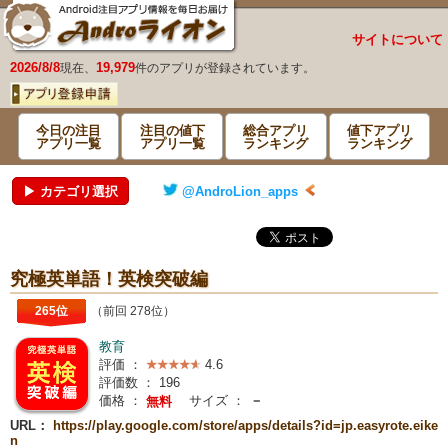
サイトについて
2026/8/8
19,979
現在、
件のアプリが登録されています。
今日の注目
注目の値下
総合アプリ
値下アプリ
アプリ一覧
アプリ一覧
ランキング
ランキング
▶ カテゴリ選択
@AndroLion_apps
究極英単語！英検突破編
265位
（前回 278位）
教育
評価 ：
4.6
評価数 ：
196
価格 ：
サイズ ：
－
無料
URL：
https://play.google.com/store/apps/details?id=jp.easyrote.eike
n