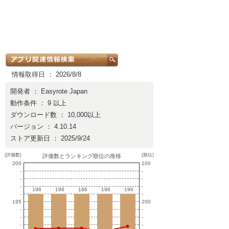
情報取得日 ： 2026/8/8
開発者 ：
Easyrote Japan
動作条件 ： 9 以上
ダウンロード数 ： 10,000以上
バージョン ： 4.10.14
ストア更新日 ： 2025/9/24
(評価数)
(順位)
評価数とランキング順位の推移
200
100
-
-
-
-
-
-
196
196
196
196
196
196
196
196
196
196
-
-
195
200
-
-
-
-
-
-