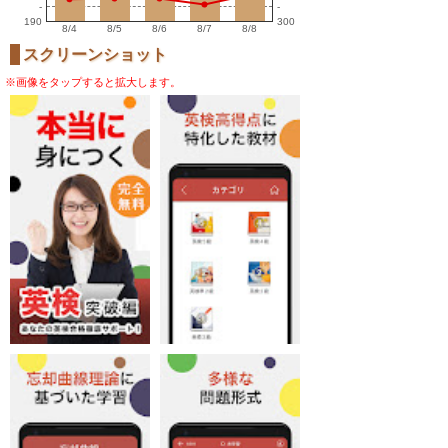
-
-
190
300
8/4
8/5
8/6
8/7
8/8
スクリーンショット
※画像をタップすると拡大します。