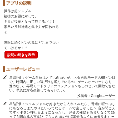
アプリの説明
操作は超シンプル！
福徳のお題に対して、
キミが後藤となって答えるだけ！
素早い反射神経と集中力が問われる
ぞ！
無限に続くピンの嵐にどこまでつい
ていけるか！？
説明の続きを表示
ユーザーレビュー
星3評価：ゲーム自体はとても面白いが、ネタ再現モードの68ピン目
で、時間内に正しい選択肢を選んでいるのにゲームオーバーになり、
進めない。再現モードクリアのコレクションもこのせいで開放できな
い。早急に対応改善してもらいたい。
投稿者：Googleユーザー
星5評価：ジャルジャルが好きだから入れてみたら、普通に暇つぶし
にもなるしまたやりたいってなるゲームで楽しかった〜 音が聞こえ
てすぐボタン押せるようになったし、評価の催促もあまりなくて(あ
っても関西風の言葉)とてもよき 高い得点出せるように頑張ります〜