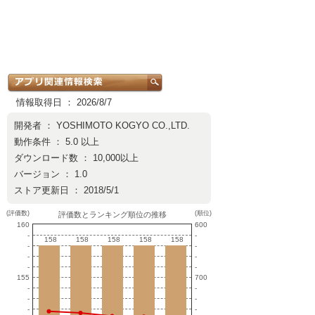
情報取得日 ： 2026/8/7
開発者 ：
YOSHIMOTO KOGYO CO.,LTD.
動作条件 ： 5.0 以上
ダウンロード数 ： 10,000以上
バージョン ： 1.0
ストア更新日 ： 2018/5/1
(評価数)
(順位)
評価数とランキング順位の推移
160
600
-
-
158
158
158
158
158
158
158
158
158
158
-
-
-
-
-
-
155
700
-
-
-
-
-
-