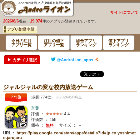
サイトについて
2026/8/6
19,974
現在、
件のアプリが登録されています。
今日の注目
注目の値下
総合アプリ
値下アプリ
アプリ一覧
アプリ一覧
ランキング
ランキング
▶ カテゴリ選択
@AndroLion_apps
ジャルジャルの変な校内放送ゲーム
775位
（前回 774位）
※2026/8/6時点
言葉
評価 ：
4.4
評価数 ：
158
価格 ：
サイズ ：
－
無料
URL：
https://play.google.com/store/apps/details?id=jp.co.yoshimot
o.jarujaru