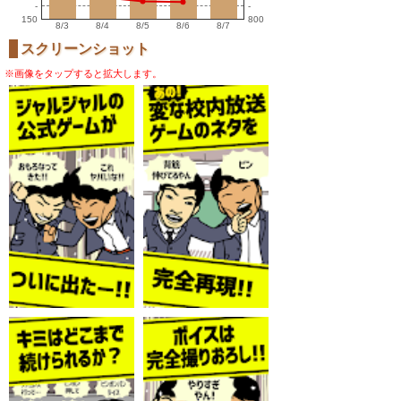
-
-
150
800
8/3
8/4
8/5
8/6
8/7
スクリーンショット
※画像をタップすると拡大します。