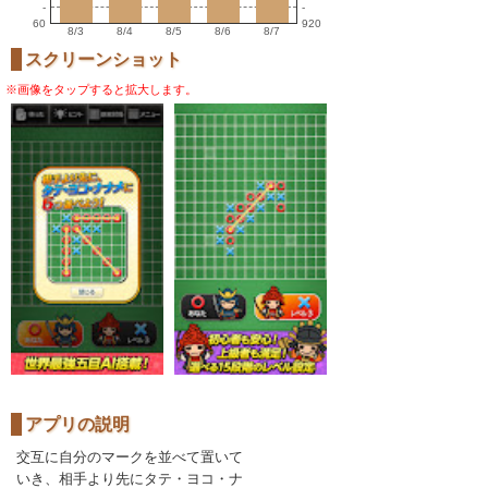
-
-
60
920
8/3
8/4
8/5
8/6
8/7
スクリーンショット
※画像をタップすると拡大します。
アプリの説明
交互に自分のマークを並べて置いて
いき、相手より先にタテ・ヨコ・ナ