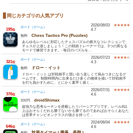
同じカテゴリの人気アプリ
2026/08/03
ボード（ゲーム）
195
4.7
位
Chess Tactics Pro (Puzzles)
無料
あらゆるレベルに対応したチェスパズルの膨大なコレクションで、
チェスが上達しましょう！この戦術トレーナーでは、3つの異なる
モードで練習できます。- 毎日のパズルを…
2026/07/23
ボード（ゲーム）
321
4.3
位
ドロー・イット
無料
ドロー・イット は対戦相手と競い合う楽しくて病みつきになるゲ
ームです。 制限時間内に出来るだけ多くの物体を描いて対戦相手
を打ち負かすために、とにかく素早く描く…
2026/07/31
ボード（ゲーム）
370
4.6
位
droidShimax
300円
超強力な思考ルーチンを搭載したリバーシアプリです。レベル8以
上はおそらくだれも勝てないかも勝てるのであればおそらくあなた
は世界チャンピオンクラスの強さを持って…
2024/08/04
ボード（ゲーム）
646
4.6
位
対局タイマー ( 囲碁、長期 )
無料