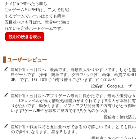
ナメに5つ並べたら勝ち。
〇×ゲームSUPERは、二人で対戦
するゲームでルールはとても簡単！
五目並べとも呼ばれ、世界中で遊ば
れている定番ボードゲームです。
説明の続きを表示
ユーザーレビュー
星5評価：五目並べ、最高です。自動拡大やりやすいです、しかも無
料ゲームです。操作、簡単です。グラフｨック性、画像、画質フルHD
3K、です。LG--L01L(^-^)有り難うございます。(^-^)エルガ
投稿者：Googleユーザー
星5評価：五目並べアプリゲーム最高に良かたです。最高の優秀なＡ
Ｉ．CPUレベルが高く情報処理能力がすぐれてます!!拡大が本当に有
りがたいです。助かります。ソフトアプリ開発者の方有りがとう御座
います!ゲーム👾性が非常に良方です!!八ケ岳のケン坊
投稿者：熊代清志
星5評価：戦国武将と五目並べができるので嬉しいです。とても良い
ので夢中になります。星を５します。
投稿者：おかだこうへい