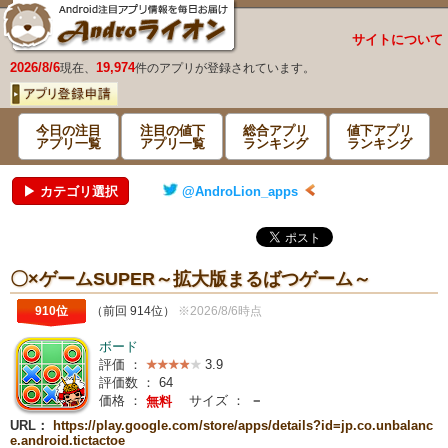
サイトについて
2026/8/6
19,974
現在、
件のアプリが登録されています。
今日の注目
注目の値下
総合アプリ
値下アプリ
アプリ一覧
アプリ一覧
ランキング
ランキング
▶ カテゴリ選択
@AndroLion_apps
〇×ゲームSUPER～拡大版まるばつゲーム～
910位
（前回 914位）
※2026/8/6時点
ボード
評価 ：
3.9
評価数 ：
64
価格 ：
サイズ ：
－
無料
URL：
https://play.google.com/store/apps/details?id=jp.co.unbalanc
e.android.tictactoe