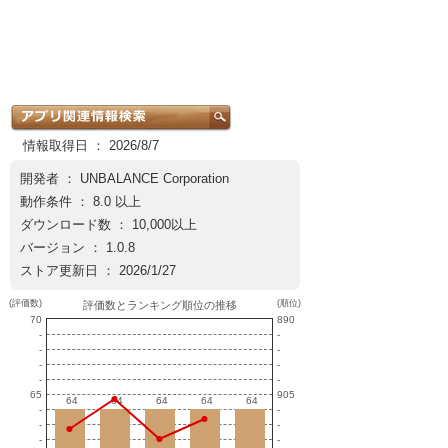
情報取得日 ： 2026/8/7
開発者 ：
UNBALANCE Corporation
動作条件 ： 8.0 以上
ダウンロード数 ： 10,000以上
バージョン ： 1.0.8
ストア更新日 ： 2026/1/27
(評価数)
(順位)
評価数とランキング順位の推移
70
890
-
-
-
-
-
-
-
-
65
905
64
64
64
64
64
64
64
64
64
64
-
-
-
-
-
-