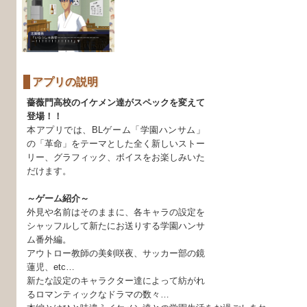
アプリの説明
薔薇門高校のイケメン達がスペックを変えて
登場！！
本アプリでは、BLゲーム「学園ハンサム」
の「革命」をテーマとした全く新しいストー
リー、グラフィック、ボイスをお楽しみいた
だけます。
～ゲーム紹介～
外見や名前はそのままに、各キャラの設定を
シャッフルして新たにお送りする学園ハンサ
ム番外編。
アウトロー教師の美剣咲夜、サッカー部の鏡
蓮児、etc…
新たな設定のキャラクター達によって紡がれ
るロマンティックなドラマの数々…