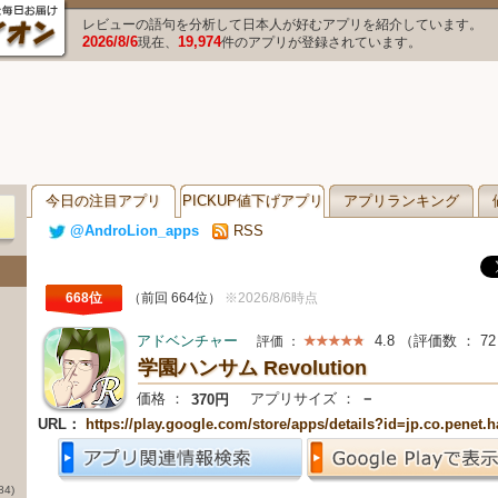
レビューの語句を分析して日本人が好むアプリを紹介しています。
2026/8/6
19,974
現在、
件のアプリが登録されています。
今日の注目アプリ
PICKUP値下げアプリ
アプリランキング
@AndroLion_apps
RSS
668位
（前回 664位）
※2026/8/6時点
アドベンチャー
4.8
（評価数 ：
72
評価 ：
学園ハンサム Revolution
価格 ：
アプリサイズ ：
－
370円
URL：
https://play.google.com/store/apps/details?id=jp.co.penet
84)