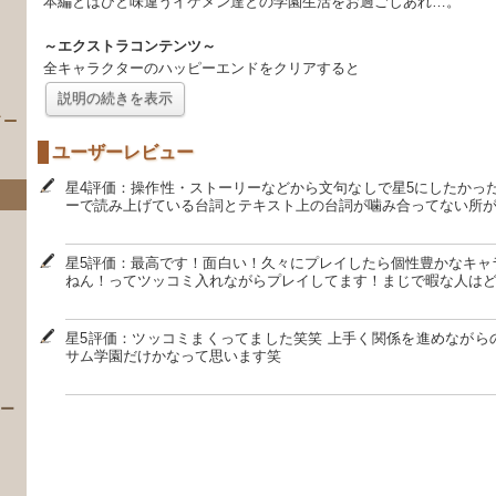
本編とはひと味違うイケメン達との学園生活をお過ごしあれ…。
～エクストラコンテンツ～
全キャラクターのハッピーエンドをクリアすると
説明の続きを表示
イー
ユーザーレビュー
星4評価：操作性・ストーリーなどから文句なしで星5にしたかったん
ーで読み上げている台詞とテキスト上の台詞が噛み合ってない所
星5評価：最高です！面白い！久々にプレイしたら個性豊かなキャ
ねん！ってツッコミ入れながらプレイしてます！まじで暇な人は
）
星5評価：ツッコミまくってました笑笑 上手く関係を進めながら
サム学園だけかなって思います笑
 ー