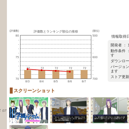
(評価数)
(順位)
評価数とランキング順位の推移
80
500
情報取得日 ：
-
-
-
-
開発者 ：
-
-
動作条件 
-
-
す
75
600
ダウンロード
-
-
-
-
バージョン
72
72
72
72
72
72
72
72
72
72
-
-
ます
-
-
ストア更新日
70
700
8/3
8/4
8/5
8/6
8/7
スクリーンショット
タ
(17