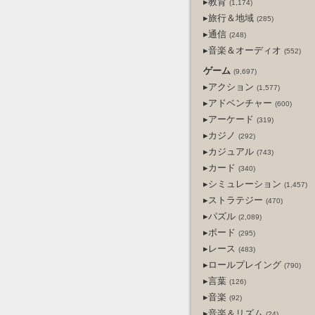
▸教育
(1,174)
▸旅行＆地域
(285)
▸通信
(248)
▸音楽＆オーディオ
(552)
ゲーム
(9,697)
▸アクション
(1,577)
▸アドベンチャー
(600)
▸アーケード
(319)
▸カジノ
(292)
▸カジュアル
(743)
▸カード
(340)
▸シミュレーション
(1,457)
▸ストラテジー
(470)
▸パズル
(2,089)
▸ボード
(295)
▸レース
(483)
▸ロールプレイング
(790)
▸言葉
(126)
▸音楽
(92)
▸音楽＆リズム
(24)