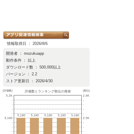
情報取得日 ： 2026/8/6
開発者 ：
mozukuapp
動作条件 ： 以上
ダウンロード数 ： 500,000以上
バージョン ： 2.2
ストア更新日 ： 2026/4/30
(評価数)
(順位)
評価数とランキング順位の推移
5.2K
2.4K
-
-
-
-
-
-
-
-
5,190
5,190
5,190
5,190
5,190
5,190
5,190
5,190
5,190
5,190
5,190
2.5K
-
-
-
-
-
-