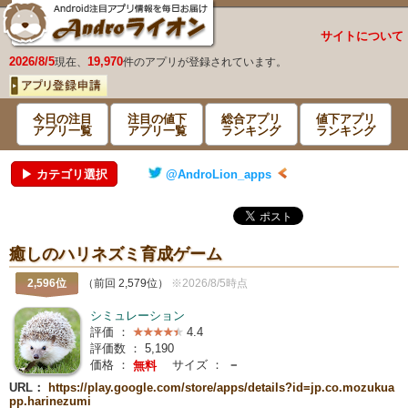
サイトについて
2026/8/5
19,970
現在、
件のアプリが登録されています。
今日の注目
注目の値下
総合アプリ
値下アプリ
アプリ一覧
アプリ一覧
ランキング
ランキング
▶ カテゴリ選択
@AndroLion_apps
癒しのハリネズミ育成ゲーム
2,596位
（前回 2,579位）
※2026/8/5時点
シミュレーション
評価 ：
4.4
評価数 ：
5,190
価格 ：
サイズ ：
－
無料
URL：
https://play.google.com/store/apps/details?id=jp.co.mozukua
pp.harinezumi