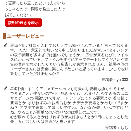
で更新したら直ったという方がいら
っしゃるので、問題が発生した人は
お試しください。
説明の続きを表示
ユーザーレビュー
星3評価：祖母が入れておりとても癒やされていると言っておりま
す。 ただ、意図的で無いなら申し訳ありませんがマルバタイジング
の表示頻度が多すぎでは無いでしょうか。 広告が来るたびにウイル
スにかかっている、ファイルをすぐにアップデートしてくださいや警
告の音声で急かしたりという広告しか表示されません。 祖母や他の
ユーザーさんには安全に楽しんで欲しいと思っています、少しでも対
策をしていただけませんか？
投稿者：yu 333
星4評価：すごくアニメモーションも可愛いし愛着も湧くのですが、
できることが少ないので少し飽きるかもしれません 今できるのはエ
サとゲージの掃除だけですが、 ドアップにできる要素とか 着せ替え
要素とか はりねずみのお風呂おか ナデナデ要素とか欲しいですか
ね？ アプデで追加してほしいですね。なかなか難しいんですけど
ね。やることが簡単なのが売りなのは承知の上です。
心が疲れてる人とかはりねずみが大好きな人とか1日にちょっとした
楽しみが欲しい人は最適だと思います
投稿者：ちち