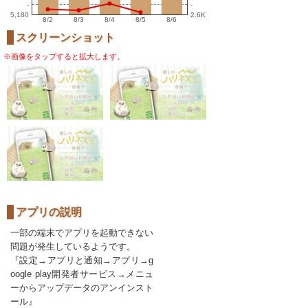
-
-
5,180
2.6K
8/2
8/3
8/4
8/5
8/6
スクリーンショット
※画像をタップすると拡大します。
アプリの説明
一部の端末でアプリを起動できない
問題が発生しているようです。
『設定→アプリと通知→アプリ→g
oogle play開発者サービス→メニュ
ーからアップデータのアンインスト
ール』