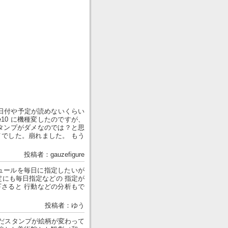
(日付や予定が読めないくらい
ense10 に機種変したのですが、
スタンプがダメなのでは？と思
した。崩れました。 もう
投稿者：gauzefigure
ュールを毎日に指定したいが
にも毎日指定などの 指定が
下さると 行動などの分析もで
投稿者：ゆう
だスタンプが絵柄が変わって