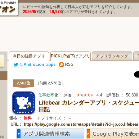
レビューの語句を分析して日本人が好むアプリを紹介しています。
2026/8/7
19,978
現在、
件のアプリが登録されています。
今日の注目アプリ
PICKUP値下げアプリ
アプリランキング
@AndroLion_apps
RSS
2,562位
（前回 2,578位）
仕事効率化
4.4
（評価数 ：
50,800
評価 ：
Lifebear カレンダーアプリ・スケジュ
日記
価格 ：
無料
アプリサイズ ：
－
URL：
https://play.google.com/store/apps/details?id=jp.co.lifebear
84)