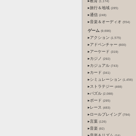
▸教育
(1,174)
▸旅行＆地域
(285)
▸通信
(248)
▸音楽＆オーディオ
(554)
ゲーム
(9,696)
▸アクション
(1,575)
▸アドベンチャー
(600)
▸アーケード
(319)
▸カジノ
(292)
▸カジュアル
(743)
▸カード
(341)
▸シミュレーション
(1,456)
▸ストラテジー
(468)
▸パズル
(2,088)
▸ボード
(295)
▸レース
(483)
▸ロールプレイング
(794)
▸言葉
(126)
▸音楽
(92)
▸音楽＆リズム
(24)