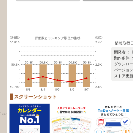
(評価数)
(順位)
評価数とランキング順位の推移
50,810
2.4K
情報取得日 ：
-
-
-
-
開発者 ：
-
-
動作条件 ：
-
-
50.8K
50.8K
50.8K
50.8K
50.8K
50.8K
50.8K
50.8K
50.8K
50.8K
ダウンロード
50.8K
2.5K
-
-
バージョン ：
-
-
ストア更新日 
-
-
-
-
50,790
2.6K
8/3
8/4
8/5
8/6
8/7
スクリーンショット
タ
(17