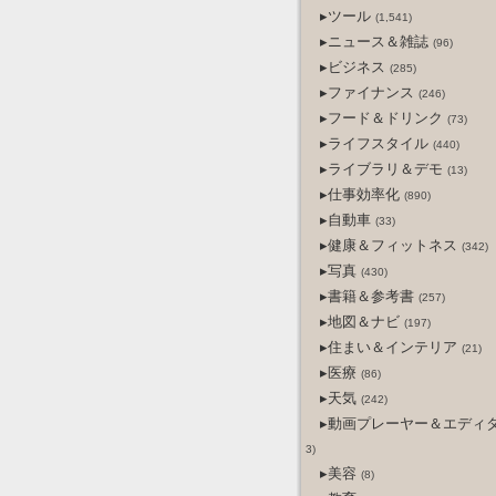
▸ツール
(1,541)
▸ニュース＆雑誌
(96)
▸ビジネス
(285)
▸ファイナンス
(246)
▸フード＆ドリンク
(73)
▸ライフスタイル
(440)
▸ライブラリ＆デモ
(13)
▸仕事効率化
(890)
▸自動車
(33)
▸健康＆フィットネス
(342)
▸写真
(430)
▸書籍＆参考書
(257)
▸地図＆ナビ
(197)
▸住まい＆インテリア
(21)
▸医療
(86)
▸天気
(242)
▸動画プレーヤー＆エディ
3)
▸美容
(8)