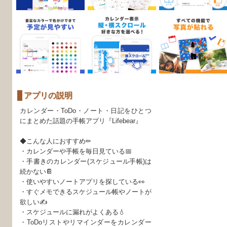
アプリの説明
カレンダー・ToDo・ノート・日記をひとつ
にまとめた話題の手帳アプリ『Lifebear』
◆こんな人におすすめ✏
・カレンダーや手帳を毎日見ている📅
・手書きのカレンダー(スケジュール手帳)は
続かない📔
・使いやすいノートアプリを探している👀
・すぐメモできるスケジュール帳やノートが
欲しい✍
・スケジュールに漏れがよくある💧
・ToDoリストやリマインダーをカレンダー