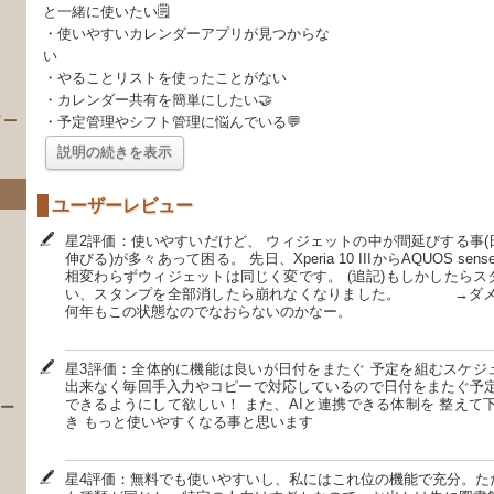
と一緒に使いたい🗒
・使いやすいカレンダーアプリが見つからな
い
・やることリストを使ったことがない
・カレンダー共有を簡単にしたい🤝
イー
・予定管理やシフト管理に悩んでいる💬
説明の続きを表示
ユーザーレビュー
星2評価：使いやすいだけど、 ウィジェットの中が間延びする事
伸びる)が多々あって困る。 先日、Xperia 10 IIIからAQUOS s
相変わらずウィジェットは同じく変です。 (追記)もしかしたら
い、スタンプを全部消したら崩れなくなりました。 →ダメで
何年もこの状態なのでなおらないのかなー。
）
星3評価：全体的に機能は良いが日付をまたぐ 予定を組むスケジ
出来なく毎回手入力やコピーで対応しているので日付をまたぐ予定
できるようにして欲しい！ また、AIと連携できる体制を 整えて
 ー
き もっと使いやすくなる事と思います
星4評価：無料でも使いやすいし、私にはこれ位の機能で充分。た