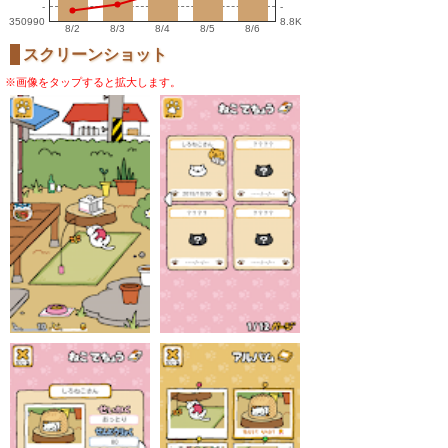
-
-
350990
8.8K
8/2
8/3
8/4
8/5
8/6
スクリーンショット
※画像をタップすると拡大します。