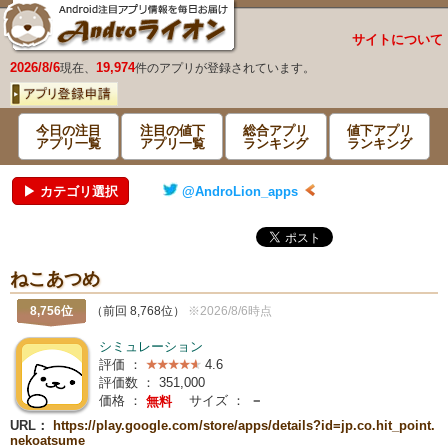
サイトについて
2026/8/6
19,974
現在、
件のアプリが登録されています。
今日の注目
注目の値下
総合アプリ
値下アプリ
アプリ一覧
アプリ一覧
ランキング
ランキング
▶ カテゴリ選択
@AndroLion_apps
ねこあつめ
8,756位
（前回 8,768位）
※2026/8/6時点
シミュレーション
評価 ：
4.6
評価数 ：
351,000
価格 ：
サイズ ：
－
無料
URL：
https://play.google.com/store/apps/details?id=jp.co.hit_point.
nekoatsume