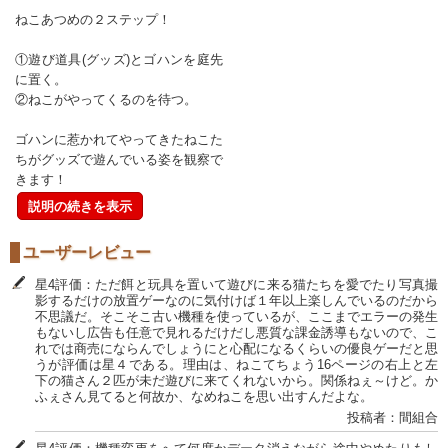
ねこあつめの２ステップ！
①遊び道具(グッズ)とゴハンを庭先
に置く。
②ねこがやってくるのを待つ。
ゴハンに惹かれてやってきたねこた
ちがグッズで遊んでいる姿を観察で
きます！
説明の続きを表示
ユーザーレビュー
星4評価：ただ餌と玩具を置いて遊びに来る猫たちを愛でたり写真撮
影するだけの放置ゲーなのに気付けば１年以上楽しんでいるのだから
不思議だ。そこそこ古い機種を使っているが、ここまでエラーの発生
もないし広告も任意で見れるだけだし悪質な課金誘導もないので、こ
れでは商売にならんでしょうにと心配になるくらいの優良ゲーだと思
うが評価は星４である。理由は、ねこてちょう16ページの右上と左
下の猫さん２匹が未だ遊びに来てくれないから。関係ねぇ～けど。か
ふぇさん見てると何故か、なめねこを思い出すんだよな。
投稿者：間組合