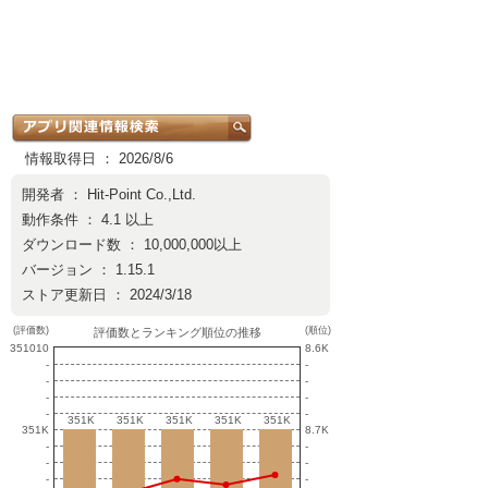
情報取得日 ： 2026/8/6
開発者 ：
Hit-Point Co.,Ltd.
動作条件 ： 4.1 以上
ダウンロード数 ： 10,000,000以上
バージョン ： 1.15.1
ストア更新日 ： 2024/3/18
(評価数)
(順位)
評価数とランキング順位の推移
351010
8.6K
-
-
-
-
-
-
-
-
351K
351K
351K
351K
351K
351K
351K
351K
351K
351K
351K
8.7K
-
-
-
-
-
-