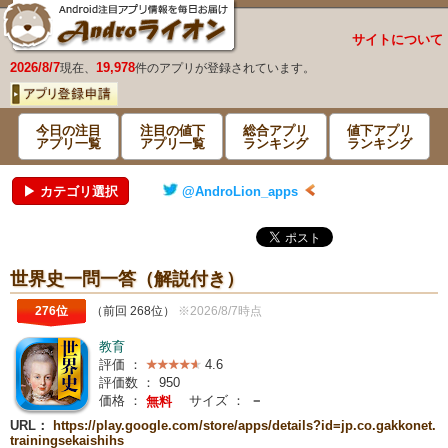
サイトについて
2026/8/7
19,978
現在、
件のアプリが登録されています。
今日の注目
注目の値下
総合アプリ
値下アプリ
アプリ一覧
アプリ一覧
ランキング
ランキング
▶ カテゴリ選択
@AndroLion_apps
世界史一問一答（解説付き）
276位
（前回 268位）
※2026/8/7時点
教育
評価 ：
4.6
評価数 ：
950
価格 ：
サイズ ：
－
無料
URL：
https://play.google.com/store/apps/details?id=jp.co.gakkonet.
trainingsekaishihs