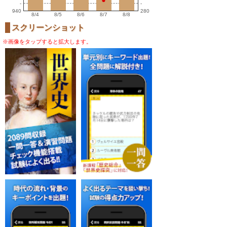
-
-
940
280
8/4
8/5
8/6
8/7
8/8
スクリーンショット
※画像をタップすると拡大します。