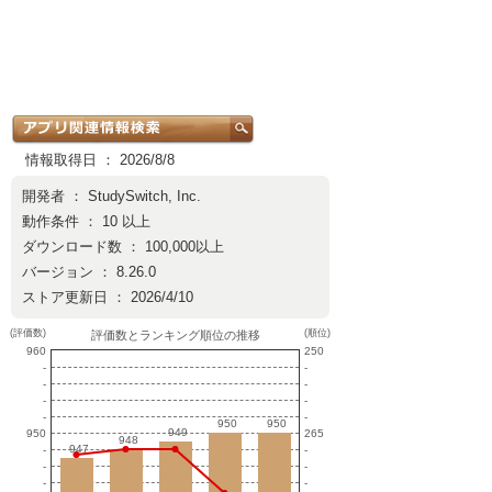
情報取得日 ： 2026/8/8
開発者 ：
StudySwitch, Inc.
動作条件 ： 10 以上
ダウンロード数 ： 100,000以上
バージョン ： 8.26.0
ストア更新日 ： 2026/4/10
(評価数)
(順位)
評価数とランキング順位の推移
960
250
-
-
-
-
-
-
-
-
950
950
950
950
949
949
950
265
948
948
947
947
-
-
-
-
-
-