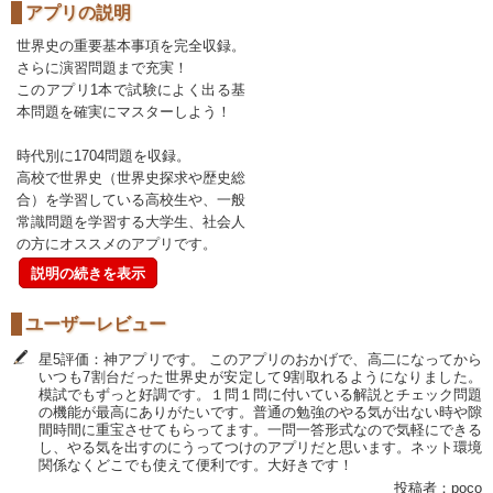
アプリの説明
世界史の重要基本事項を完全収録。
さらに演習問題まで充実！
このアプリ1本で試験によく出る基
本問題を確実にマスターしよう！
時代別に1704問題を収録。
高校で世界史（世界史探求や歴史総
合）を学習している高校生や、一般
常識問題を学習する大学生、社会人
の方にオススメのアプリです。
説明の続きを表示
ユーザーレビュー
星5評価：神アプリです。 このアプリのおかげで、高二になってから
いつも7割台だった世界史が安定して9割取れるようになりました。
模試でもずっと好調です。１問１問に付いている解説とチェック問題
の機能が最高にありがたいです。普通の勉強のやる気が出ない時や隙
間時間に重宝させてもらってます。一問一答形式なので気軽にできる
し、やる気を出すのにうってつけのアプリだと思います。ネット環境
関係なくどこでも使えて便利です。大好きです！
投稿者：poco